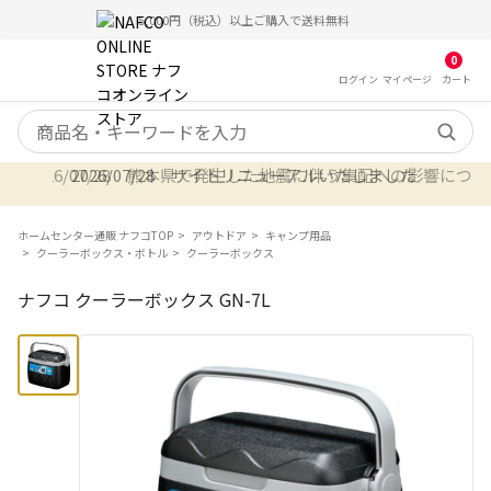
5,000円（税込）以上ご購入で送料無料
0
ログイン
マイ
ページ
カート
検索キーワード
2026/07/28 熊本県で発生した地震に伴う集配への影響について 7
2026/07/28 サイトリニューアルいたしました
ホームセンター通販 ナフコTOP
アウトドア
キャンプ用品
クーラーボックス・ボトル
クーラーボックス
ナフコ クーラーボックス GN-7L