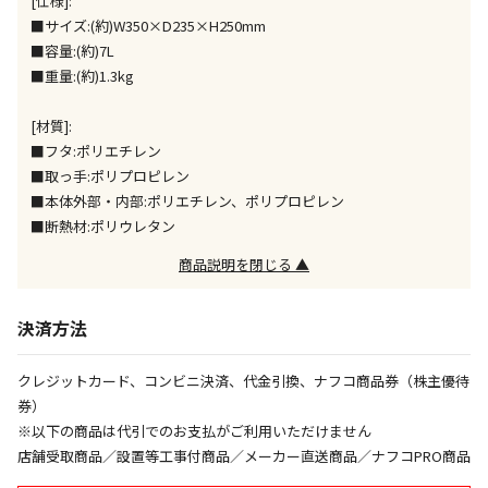
[仕様]:
同時購入が可能です
■サイズ:(約)W350×D235×H250mm
午前9時までのご注文確定した商品については、当日に
■容量:(約)7L
出荷いたします。
■重量:(約)1.3kg
ただし、メーカーの営業日に基づき出荷手続きを行う
ため、通常よりお時間をいただく場合がございます。
[材質]:
また、日曜・祝日や年末年始などの長期休業期間中
■フタ:ポリエチレン
は、休業明けからの出荷対応となります。
■取っ手:ポリプロピレン
■本体外部・内部:ポリエチレン、ポリプロピレン
設置工事代金も含まれた商品です
■断熱材:ポリウレタン
商品説明を閉じる ▲
お見積商品です。金額・施工日はお打ち合わせの上、
決定となります。
決済方法
クレジットカード、コンビニ決済、代金引換、ナフコ商品券（株主優待
お見積商品です。金額・施工日はお打ち合わせの上、
券）
決定となります。
※以下の商品は代引でのお支払がご利用いただけません
店舗受取商品／設置等工事付商品／メーカー直送商品／ナフコPRO商品