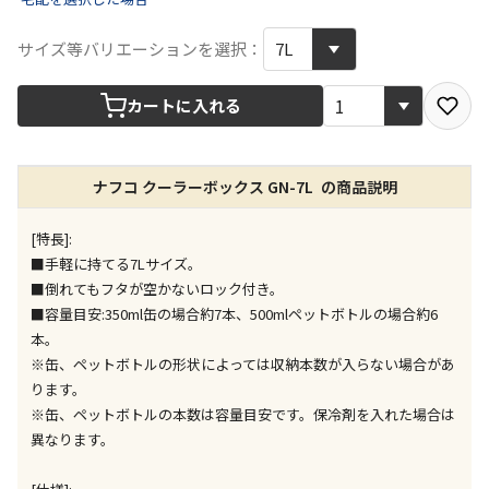
宅配や店舗受取を選択できる商品です
サイズ等バリエーションを選択：
店舗のみで受取できる商品です（宅配便でのお届けが
カートに入れる
できません）
※同時購入の商品は、全て同じ店舗での受取となりま
す
ナフコ クーラーボックス GN-7L の商品説明
特定の店舗のみで受取ができる商品です（宅配便での
お届けができません）
[特長]:
※同時購入の商品は、全て同じ店舗での受取となりま
■手軽に持てる7Lサイズ。
す
■倒れてもフタが空かないロック付き。
委託業者によりお届けする商品です
■容量目安:350ml缶の場合約7本、500mlペットボトルの場合約6
※ほか商品との同時購入はできません。お手数です
本。
が、ご購入手続きを分けてお買い求めください
※缶、ペットボトルの形状によっては収納本数が入らない場合があ
※支払い方法の代金引換は選択できません。
ります。
※電話注文はできません。
※缶、ペットボトルの本数は容量目安です。保冷剤を入れた場合は
宅配のみでお届けする商品です（店舗受取は選択でき
異なります。
ません）
※「宅配・店舗受取」「宅配のみ」マークの商品のみ