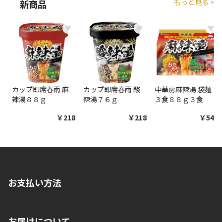
もっと見る >
新商品
♥
♥
♥
カップ即席春雨 麻
カップ即席春雨 酸
中華房麻辣湯 袋麺
辣湯８８ｇ
辣湯７６ｇ
３食８８ｇ３食
￥218
￥218
￥548
お支払い方法
※店舗受取を選択いただいた場合であっても弊社実店舗でお支払
お届けについて