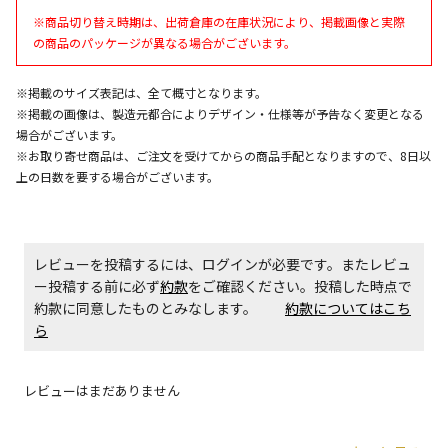
エアコンの取付工事が必要な商品です。別途費用が発
※商品切り替え時期は、出荷倉庫の在庫状況により、掲載画像と実際
生する場合がございます。
の商品のパッケージが異なる場合がございます。
商品購入個数ごとに送料がかかる商品です
※掲載のサイズ表記は、全て概寸となります。
※掲載の画像は、製造元都合によりデザイン・仕様等が予告なく変更となる
場合がございます。
※お取り寄せ商品は、ご注文を受けてからの商品手配となりますので、8日以
上の日数を要する場合がございます。
レビューを投稿するには、ログインが必要です。またレビュ
ー投稿する前に必ず
約款
をご確認ください。投稿した時点で
約款に同意したものとみなします。
約款についてはこち
ら
レビューはまだありません