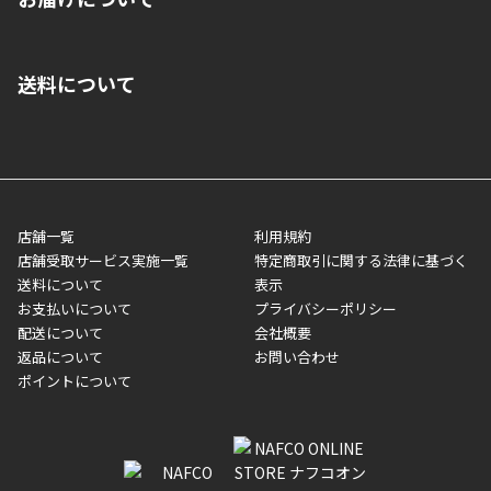
いいただくことはできません。ご了承ください。
■クレジットカード
■ご自宅への宅配の場合
■コンビニ払い（前入金）
送料について
ご注文が確認出来次第、1～4営業日に発送いたします。「お取り
■代金引換(代引)※手数料がかかります
寄せ」の場合は商品が揃い次第のご発送となります。お荷物の発
■ポイント払い利用可
送完了が確認出来次第、お荷物番号の記載をしたメールをお送り
■領収書はお客様ご自身で発行となります。
5,000円（税込）以上お買い上げで送料無料キャンペーン実施中！
させて頂きます。オンラインストアの倉庫より発送後、約1～3営
■領収書に記載する金額については商品代・配送費からポイン
または、店舗受取なら送料無料！
業日にてお引渡しとなります。(離島などの場合、例外もあります)
ト・クーポンを差し引いた金額の領収書を発行しております。領
※一部、適用外、追加送料が必要な商品もございます。
収書には押印はしておりません。
メーカー直送品など一部商品については、その他商品との購入に
店舗一覧
利用規約
■商品によっては一部決済方法が使用できない場合がございま
制限がかかる場合がございます。また発送日についても、通常と
店舗受取サービス実施一覧
特定商取引に関する法律に基づく
す。
異なる場合がございます。対象商品の説明ページをご確認くださ
送料について
表示
い。
お支払いについて
プライバシーポリシー
配送について
会社概要
■店舗受取をご選択いただいた場合
返品について
お問い合わせ
ご注文が確認出来次第、お受取される店舗在庫を使用してご準備
ポイントについて
をさせていただきます。店舗に在庫がない場合は店舗よりお取り
寄せにてご準備をさせていただきます。※商品によってはお時間
いただく場合がございます。店舗準備でのお渡しとなる為、商品
のみの受け渡しとなります。（箱や納品書は付属しておりませ
ん）店舗で準備が出来次第、メールにてご連絡させていただきま