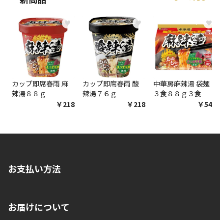
生する場合がございます。
♥
♥
♥
商品購入個数ごとに送料がかかる商品です
カップ即席春雨 麻
カップ即席春雨 酸
中華房麻辣湯 袋麺
辣湯８８ｇ
辣湯７６ｇ
３食８８ｇ３食
￥218
￥218
￥548
お支払い方法
※店舗受取を選択いただいた場合であっても弊社実店舗でお支払
お届けについて
いいただくことはできません。ご了承ください。