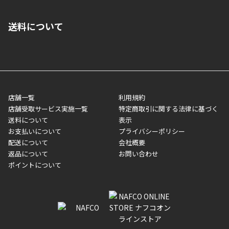
■クレジットカード
■ご自宅への宅配の場合
■コンビニ払い（前入金）
送料について
ご注文が確認出来次第、1～4営業日に発送いたします。「お取り
■代金引換(代引)※手数料がかかります
寄せ」の場合は商品が揃い次第のご発送となります。お荷物の発
■ポイント払い利用可
送完了が確認出来次第、お荷物番号の記載をしたメールをお送り
■領収書はお客様ご自身で発行となります。
5,000円（税込）以上お買い上げで送料無料キャンペーン実施中！
させて頂きます。オンラインストアの倉庫より発送後、約1～3営
■領収書に記載する金額については商品代・配送費からポイン
または、店舗受取なら送料無料！
業日にてお引渡しとなります。(離島などの場合、例外もあります)
ト・クーポンを差し引いた金額の領収書を発行しております。領
※一部、適用外、追加送料が必要な商品もございます。
収書には押印はしておりません。
メーカー直送品など一部商品については、その他商品との購入に
店舗一覧
利用規約
■商品によっては一部決済方法が使用できない場合がございま
制限がかかる場合がございます。また発送日についても、通常と
店舗受取サービス実施一覧
特定商取引に関する法律に基づく
す。
異なる場合がございます。対象商品の説明ページをご確認くださ
送料について
表示
い。
お支払いについて
プライバシーポリシー
配送について
会社概要
■店舗受取をご選択いただいた場合
返品について
お問い合わせ
ご注文が確認出来次第、お受取される店舗在庫を使用してご準備
ポイントについて
をさせていただきます。店舗に在庫がない場合は店舗よりお取り
寄せにてご準備をさせていただきます。※商品によってはお時間
いただく場合がございます。店舗準備でのお渡しとなる為、商品
のみの受け渡しとなります。（箱や納品書は付属しておりませ
ん）店舗で準備が出来次第、メールにてご連絡させていただきま
す。