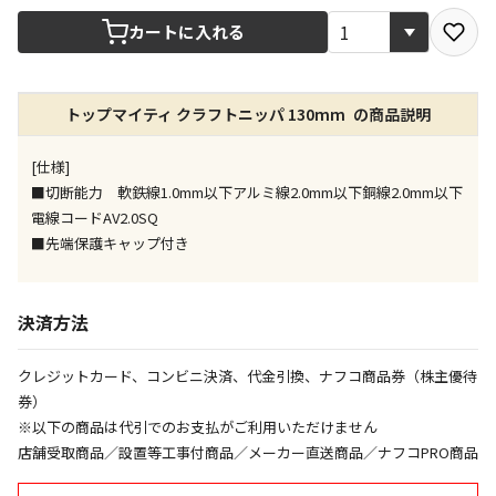
宅配や店舗受取を選択できる商品です
カートに入れる
店舗のみで受取できる商品です（宅配便でのお届けが
できません）
トップマイティ クラフトニッパ 130mm の商品説明
※同時購入の商品は、全て同じ店舗での受取となりま
す
[仕様]
特定の店舗のみで受取ができる商品です（宅配便での
■切断能力 軟鉄線1.0mm以下アルミ線2.0mm以下銅線2.0mm以下
お届けができません）
電線コードAV2.0SQ
※同時購入の商品は、全て同じ店舗での受取となりま
■先端保護キャップ付き
す
委託業者によりお届けする商品です
※ほか商品との同時購入はできません。お手数です
決済方法
が、ご購入手続きを分けてお買い求めください
※支払い方法の代金引換は選択できません。
クレジットカード、コンビニ決済、代金引換、ナフコ商品券（株主優待
※電話注文はできません。
券）
宅配のみでお届けする商品です（店舗受取は選択でき
※以下の商品は代引でのお支払がご利用いただけません
ません）
店舗受取商品／設置等工事付商品／メーカー直送商品／ナフコPRO商品
※「宅配・店舗受取」「宅配のみ」マークの商品のみ
同時購入が可能です