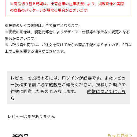
※商品切り替え時期は、出荷倉庫の在庫状況により、掲載画像と実際
午前9時までのご注文確定した商品については、当日に
の商品のパッケージが異なる場合がございます。
出荷いたします。
ただし、メーカーの営業日に基づき出荷手続きを行う
※掲載のサイズ表記は、全て概寸となります。
ため、通常よりお時間をいただく場合がございます。
※掲載の画像は、製造元都合によりデザイン・仕様等が予告なく変更となる
また、日曜・祝日や年末年始などの長期休業期間中
場合がございます。
は、休業明けからの出荷対応となります。
※お取り寄せ商品は、ご注文を受けてからの商品手配となりますので、8日以
上の日数を要する場合がございます。
設置工事代金も含まれた商品です
お見積商品です。金額・施工日はお打ち合わせの上、
レビューを投稿するには、ログインが必要です。またレビュ
決定となります。
ー投稿する前に必ず
約款
をご確認ください。投稿した時点で
約款に同意したものとみなします。
約款についてはこち
ら
お見積商品です。金額・施工日はお打ち合わせの上、
決定となります。
レビューはまだありません
もっと見る >
新商品
エアコンの取付工事が必要な商品です。別途費用が発