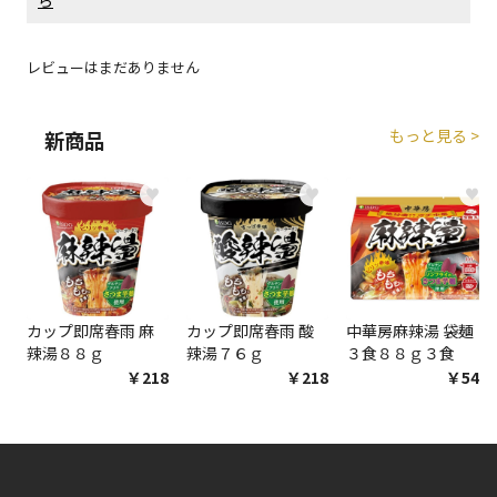
エアコンの取付工事が必要な商品です。別途費用が発
生する場合がございます。
レビューはまだありません
商品購入個数ごとに送料がかかる商品です
もっと見る >
新商品
♥
♥
♥
カップ即席春雨 麻
カップ即席春雨 酸
中華房麻辣湯 袋麺
辣湯８８ｇ
辣湯７６ｇ
３食８８ｇ３食
￥218
￥218
￥548