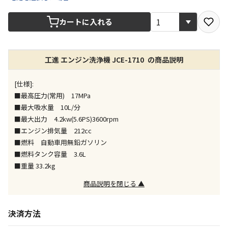
宅配や店舗受取を選択できる商品です
カートに入れる
店舗のみで受取できる商品です（宅配便でのお届けが
できません）
工進 エンジン洗浄機 JCE-1710 の商品説明
※同時購入の商品は、全て同じ店舗での受取となりま
す
[仕様]:
特定の店舗のみで受取ができる商品です（宅配便での
■最高圧力(常用) 17MPa
お届けができません）
■最大吸水量 10L/分
※同時購入の商品は、全て同じ店舗での受取となりま
■最大出力 4.2kw(5.6PS)3600rpm
す
■エンジン排気量 212cc
委託業者によりお届けする商品です
■燃料 自動車用無鉛ガソリン
※ほか商品との同時購入はできません。お手数です
■燃料タンク容量 3.6L
が、ご購入手続きを分けてお買い求めください
■重量 33.2kg
※支払い方法の代金引換は選択できません。
※電話注文はできません。
商品説明を閉じる ▲
宅配のみでお届けする商品です（店舗受取は選択でき
ません）
決済方法
※「宅配・店舗受取」「宅配のみ」マークの商品のみ