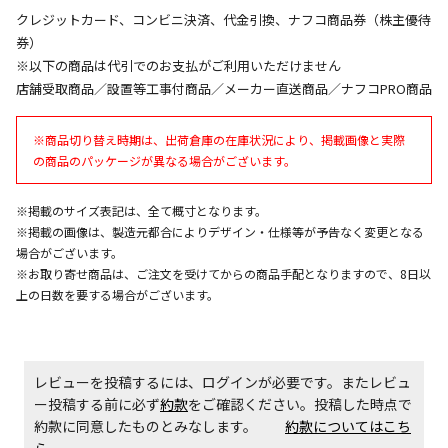
同時購入が可能です
クレジットカード、コンビニ決済、代金引換、ナフコ商品券（株主優待
午前9時までのご注文確定した商品については、当日に
券）
出荷いたします。
※以下の商品は代引でのお支払がご利用いただけません
ただし、メーカーの営業日に基づき出荷手続きを行う
店舗受取商品／設置等工事付商品／メーカー直送商品／ナフコPRO商品
ため、通常よりお時間をいただく場合がございます。
また、日曜・祝日や年末年始などの長期休業期間中
※商品切り替え時期は、出荷倉庫の在庫状況により、掲載画像と実際
は、休業明けからの出荷対応となります。
の商品のパッケージが異なる場合がございます。
設置工事代金も含まれた商品です
※掲載のサイズ表記は、全て概寸となります。
※掲載の画像は、製造元都合によりデザイン・仕様等が予告なく変更となる
場合がございます。
お見積商品です。金額・施工日はお打ち合わせの上、
※お取り寄せ商品は、ご注文を受けてからの商品手配となりますので、8日以
決定となります。
上の日数を要する場合がございます。
お見積商品です。金額・施工日はお打ち合わせの上、
レビューを投稿するには、ログインが必要です。またレビュ
決定となります。
ー投稿する前に必ず
約款
をご確認ください。投稿した時点で
約款に同意したものとみなします。
約款についてはこち
ら