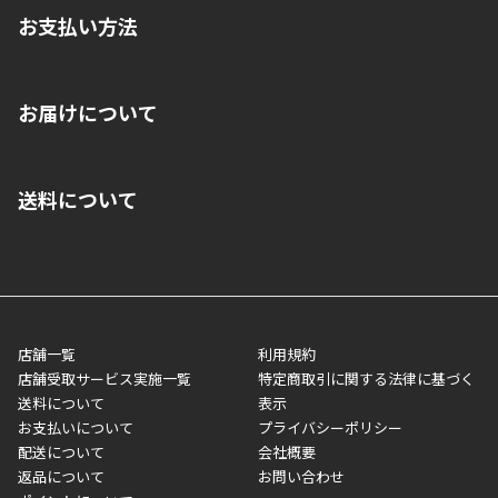
お支払い方法
※店舗受取を選択いただいた場合であっても弊社実店舗でお支払
お届けについて
いいただくことはできません。ご了承ください。
■クレジットカード
■ご自宅への宅配の場合
■コンビニ払い（前入金）
送料について
ご注文が確認出来次第、1～4営業日に発送いたします。「お取り
■代金引換(代引)※手数料がかかります
寄せ」の場合は商品が揃い次第のご発送となります。お荷物の発
■ポイント払い利用可
送完了が確認出来次第、お荷物番号の記載をしたメールをお送り
■領収書はお客様ご自身で発行となります。
5,000円（税込）以上お買い上げで送料無料キャンペーン実施中！
させて頂きます。オンラインストアの倉庫より発送後、約1～3営
■領収書に記載する金額については商品代・配送費からポイン
または、店舗受取なら送料無料！
業日にてお引渡しとなります。(離島などの場合、例外もあります)
ト・クーポンを差し引いた金額の領収書を発行しております。領
※一部、適用外、追加送料が必要な商品もございます。
収書には押印はしておりません。
メーカー直送品など一部商品については、その他商品との購入に
店舗一覧
利用規約
■商品によっては一部決済方法が使用できない場合がございま
制限がかかる場合がございます。また発送日についても、通常と
店舗受取サービス実施一覧
特定商取引に関する法律に基づく
す。
異なる場合がございます。対象商品の説明ページをご確認くださ
送料について
表示
い。
お支払いについて
プライバシーポリシー
配送について
会社概要
■店舗受取をご選択いただいた場合
返品について
お問い合わせ
ご注文が確認出来次第、お受取される店舗在庫を使用してご準備