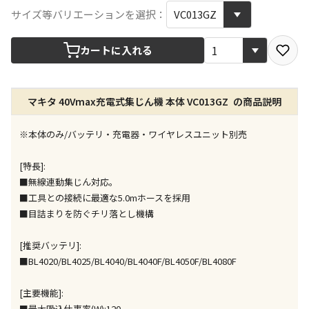
宅配や店舗受取を選択できる商品です
サイズ等バリエーションを選択：
カートに入れる
店舗のみで受取できる商品です（宅配便でのお届けが
できません）
※同時購入の商品は、全て同じ店舗での受取となりま
す
マキタ 40Vmax充電式集じん機 本体 VC013GZ の商品説明
特定の店舗のみで受取ができる商品です（宅配便での
※本体のみ/バッテリ・充電器・ワイヤレスユニット別売
お届けができません）
※同時購入の商品は、全て同じ店舗での受取となりま
す
[特長]:
■無線連動集じん対応。
委託業者によりお届けする商品です
■工具との接続に最適な5.0mホースを採用
※ほか商品との同時購入はできません。お手数です
■目詰まりを防ぐチリ落とし機構
が、ご購入手続きを分けてお買い求めください
※支払い方法の代金引換は選択できません。
[推奨バッテリ]:
※電話注文はできません。
■BL4020/BL4025/BL4040/BL4040F/BL4050F/BL4080F
宅配のみでお届けする商品です（店舗受取は選択でき
ません）
[主要機能]:
※「宅配・店舗受取」「宅配のみ」マークの商品のみ
■最大吸込仕事率(W):120