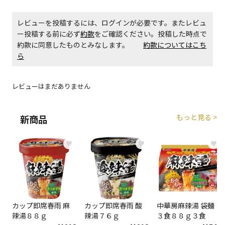
レビューを投稿するには、ログインが必要です。またレビュ
ー投稿する前に必ず
約款
をご確認ください。投稿した時点で
約款に同意したものとみなします。
約款についてはこち
ら
レビューはまだありません
もっと見る >
新商品
♥
♥
♥
カップ即席春雨 麻
カップ即席春雨 酸
中華房麻辣湯 袋麺
辣湯８８ｇ
辣湯７６ｇ
３食８８ｇ３食