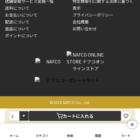
店舗受取サービス実施一覧
特定商取引に関する法律に基づく
す。
異なる場合がございます。対象商品の説明ページをご確認くださ
送料について
表示
い。
お支払いについて
プライバシーポリシー
配送について
会社概要
■店舗受取をご選択いただいた場合
返品について
お問い合わせ
ご注文が確認出来次第、お受取される店舗在庫を使用してご準備
ポイントについて
をさせていただきます。店舗に在庫がない場合は店舗よりお取り
寄せにてご準備をさせていただきます。※商品によってはお時間
いただく場合がございます。店舗準備でのお渡しとなる為、商品
のみの受け渡しとなります。（箱や納品書は付属しておりませ
ん）店舗で準備が出来次第、メールにてご連絡させていただきま
す。
©2018 NAFCO Co., Ltd.
カートに入れる
×
ホーム
カテゴリ
検索
履歴
カート