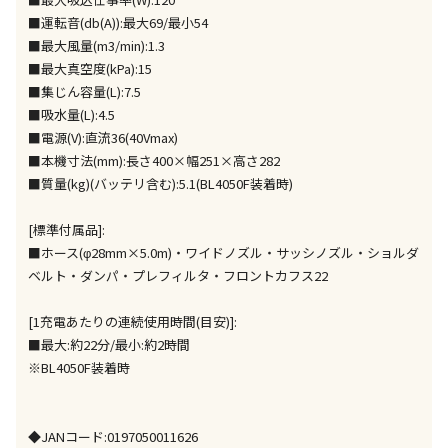
同時購入が可能です
■運転音(db(A)):最大69/最小54
午前9時までのご注文確定した商品については、当日に
■最大風量(m3/min):1.3
出荷いたします。
■最大真空度(kPa):15
ただし、メーカーの営業日に基づき出荷手続きを行う
■集じん容量(L):7.5
ため、通常よりお時間をいただく場合がございます。
■吸水量(L):4.5
また、日曜・祝日や年末年始などの長期休業期間中
■電源(V):直流36(40Vmax)
は、休業明けからの出荷対応となります。
■本機寸法(mm):長さ400×幅251×高さ282
■質量(kg)(バッテリ含む):5.1(BL4050F装着時)
設置工事代金も含まれた商品です
[標準付属品]:
■ホース(φ28mm×5.0m)・ワイドノズル・サッシノズル・ショルダ
お見積商品です。金額・施工日はお打ち合わせの上、
ベルト・ダンパ・プレフィルタ・フロントカフス22
決定となります。
[1充電あたりの連続使用時間(目安)]:
■最大:約22分/最小:約2時間
お見積商品です。金額・施工日はお打ち合わせの上、
※BL4050F装着時
決定となります。
◆JANコード:0197050011626