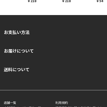
￥218
￥218
￥548
お支払い方法
※店舗受取を選択いただいた場合であっても弊社実店舗でお支払
お届けについて
いいただくことはできません。ご了承ください。
■クレジットカード
■ご自宅への宅配の場合
■コンビニ払い（前入金）
送料について
ご注文が確認出来次第、1～4営業日に発送いたします。「お取り
■代金引換(代引)※手数料がかかります
寄せ」の場合は商品が揃い次第のご発送となります。お荷物の発
■ポイント払い利用可
送完了が確認出来次第、お荷物番号の記載をしたメールをお送り
■領収書はお客様ご自身で発行となります。
5,000円（税込）以上お買い上げで送料無料キャンペーン実施中！
させて頂きます。オンラインストアの倉庫より発送後、約1～3営
■領収書に記載する金額については商品代・配送費からポイン
または、店舗受取なら送料無料！
業日にてお引渡しとなります。(離島などの場合、例外もあります)
ト・クーポンを差し引いた金額の領収書を発行しております。領
※一部、適用外、追加送料が必要な商品もございます。
収書には押印はしておりません。
メーカー直送品など一部商品については、その他商品との購入に
店舗一覧
利用規約
■商品によっては一部決済方法が使用できない場合がございま
制限がかかる場合がございます。また発送日についても、通常と