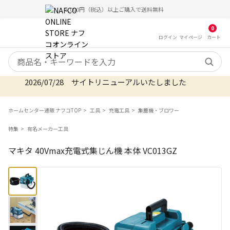
5,000円（税込）以上ご購入で送料無料
0
ログイン
マイ
ページ
カート
検索キーワード
2026/07/28 サイトリニューアルいたしました
ホームセンター通販 ナフコTOP
工具
充電工具
集塵機・ブロワー
特集
有名メーカー工具
マキタ 40Vmax充電式集じん機 本体 VC013GZ