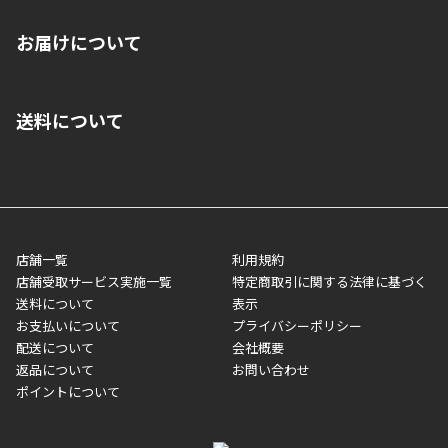
※店舗受取を選択いただいた場合であっても弊社実店舗でお支払
お届けについて
いいただくことはできません。ご了承ください。
■クレジットカード
■ご自宅への宅配の場合
■コンビニ払い（前入金）
送料について
ご注文が確認出来次第、1～4営業日に発送いたします。「お取り
■代金引換(代引)※手数料がかかります
寄せ」の場合は商品が揃い次第のご発送となります。お荷物の発
■ポイント払い利用可
送完了が確認出来次第、お荷物番号の記載をしたメールをお送り
■領収書はお客様ご自身で発行となります。
5,000円（税込）以上お買い上げで送料無料キャンペーン実施中！
させて頂きます。オンラインストアの倉庫より発送後、約1～3営
■領収書に記載する金額については商品代・配送費からポイン
または、店舗受取なら送料無料！
業日にてお引渡しとなります。(離島などの場合、例外もあります)
ト・クーポンを差し引いた金額の領収書を発行しております。領
※一部、適用外、追加送料が必要な商品もございます。
収書には押印はしておりません。
メーカー直送品など一部商品については、その他商品との購入に
店舗一覧
利用規約
■商品によっては一部決済方法が使用できない場合がございま
制限がかかる場合がございます。また発送日についても、通常と
店舗受取サービス実施一覧
特定商取引に関する法律に基づく
す。
異なる場合がございます。対象商品の説明ページをご確認くださ
送料について
表示
い。
お支払いについて
プライバシーポリシー
配送について
会社概要
■店舗受取をご選択いただいた場合
返品について
お問い合わせ
ご注文が確認出来次第、お受取される店舗在庫を使用してご準備
ポイントについて
をさせていただきます。店舗に在庫がない場合は店舗よりお取り
寄せにてご準備をさせていただきます。※商品によってはお時間
いただく場合がございます。店舗準備でのお渡しとなる為、商品