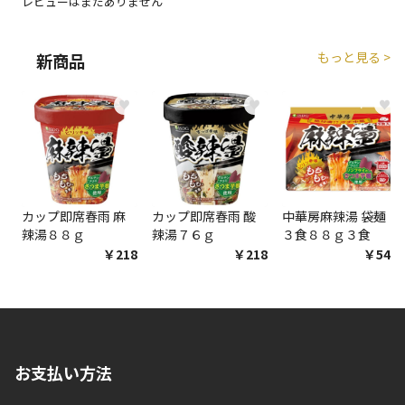
レビューはまだありません
もっと見る >
新商品
♥
♥
♥
カップ即席春雨 麻
カップ即席春雨 酸
中華房麻辣湯 袋麺
辣湯８８ｇ
辣湯７６ｇ
３食８８ｇ３食
￥218
￥218
￥548
お支払い方法