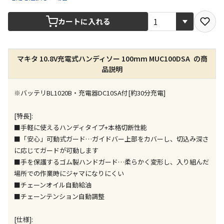
宅配や店舗受取を選択できる商品です
カートに入れる
店舗のみで受取できる商品です（宅配便でのお届けが
できません）
マキタ 10.8V充電式ハンディソー 100mm MUC100DSA の商
※同時購入の商品は、全て同じ店舗での受取となりま
品説明
す
特定の店舗のみで受取ができる商品です（宅配便での
※バッテリBL1020B・充電器DC10SA付[約30分充電]
お届けができません）
※同時購入の商品は、全て同じ店舗での受取となりま
[特長]:
す
■手軽に使えるハンディタイプ+本格切断性能
委託業者によりお届けする商品です
■「安心」可動式ガード…ガイドバー上部をカバーし、切込み深さ
※ほか商品との同時購入はできません。お手数です
に応じてガードが可動します
が、ご購入手続きを分けてお買い求めください
■手を保護するゴム製ハンドガード…柔らかく変形し、入り組んだ
※支払い方法の代金引換は選択できません。
場所での作業時にジャマになりにくい
※電話注文はできません。
■チェーンオイル自動給油
■チェーンテンション自動調整
宅配のみでお届けする商品です（店舗受取は選択でき
ません）
※「宅配・店舗受取」「宅配のみ」マークの商品のみ
[仕様]: