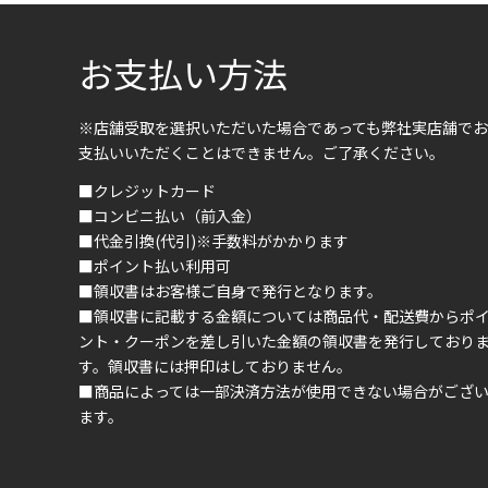
お支払い方法
※店舗受取を選択いただいた場合であっても弊社実店舗でお
支払いいただくことはできません。ご了承ください。
■クレジットカード
■コンビニ払い（前入金）
■代金引換(代引)※手数料がかかります
■ポイント払い利用可
■領収書はお客様ご自身で発行となります。
■領収書に記載する金額については商品代・配送費からポ
ント・クーポンを差し引いた金額の領収書を発行しており
す。領収書には押印はしておりません。
■商品によっては一部決済方法が使用できない場合がござ
ます。