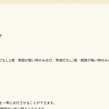
ん）
※同時購入の
委託業者によ
※ほか商品と
けてお買い求
※支払い方法
下
※電話注文は
宅配のみでお
※「宅配・店
午前9時まで
灯なし)/夜…周囲が暗い時のみ点灯、常夜灯なし/夜…周囲が暗い時の
ただし、メー
間をいただく
また、日曜・
荷対応となり
設置工事代金
を一斉に点灯させることができます。
広範囲が一気に明るくなります。