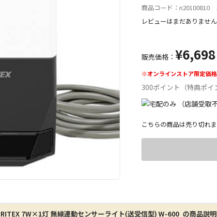
商品コード：n20100810 J
レビューはまだありません
¥6,698
販売価格：
※オンラインストア限定価格
300ポイント（特典ポイ
こちらの商品は売り切れま
宅配や店舗受
店舗のみで受
※同時購入の
RITEX 7W×1灯 無線連動センサーライト(送受信型) W-600 の商品説明
特定の店舗の