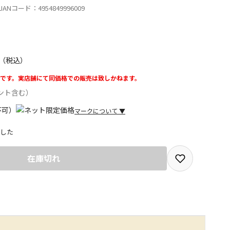
ANコード：4954849996009
（税込）
です。実店舗にて同価格での販売は致しかねます。
ント含む）
マークについて
▼
した
取を選択できる商品です
在庫切れ
取できる商品です（宅配便でのお届けができません）
商品は、全て同じ店舗での受取となります
みで受取ができる商品です（宅配便でのお届けができませ