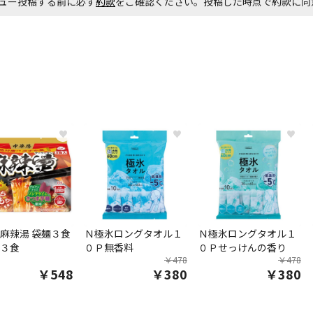
ュー投稿する前に必ず
約款
をご確認ください。投稿した時点で約款に
♥
♥
♥
麻辣湯 袋麺３食
Ｎ極氷ロングタオル１
Ｎ極氷ロングタオル１
３食
０Ｐ無香料
０Ｐせっけんの香り
￥478
￥478
￥548
￥380
￥380