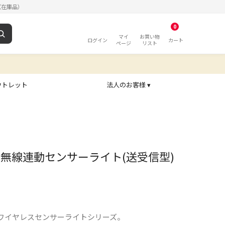
（在庫品）
0
マイ
お買い物
ログイン
カート
ページ
リスト
ウトレット
法人のお客様 ▾
×1灯 無線連動センサーライト(送受信型)
ワイヤレスセンサーライトシリーズ。