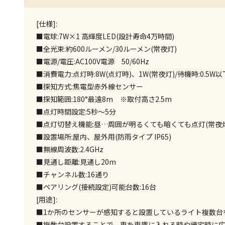
[仕様]:
■電球:7W×1 高輝度LED(設計寿命4万時間)
■全光束:約600ルーメン/30ルーメン(常夜灯)
■電源/電圧:AC100V電源 50/60Hz
■消費電力:点灯時:8W(点灯時)、1W(常夜灯)/待機時:0.5W以
■探知方式:焦電型赤外線センサー
■探知範囲:180°最遠8m ※取付高さ2.5m
■点灯時間設定:5秒〜5分
■点灯切替え機能:昼…周囲が明るくても暗くても点灯(常夜
■設置場所:屋内、屋外用(防雨タイプ IP65)
■無線周波数:2.4GHz
■見通し距離:見通し20m
■チャンネル数:16通り
■ペアリング(接続設定)可能台数:16台
[用途]:
■1か所のセンサーが感知すると設置しているライト複数台
■複数台設置することで、車を車庫に入れる時や帰宅時に