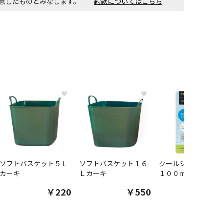
同意したものとみなします。
約款についてはこちら
♥
♥
ソフトバスケット５Ｌ
ソフトバスケット１６
クールシャツスプ
カーキ
Ｌカーキ
１００ｍｌ
￥220
￥550
￥1