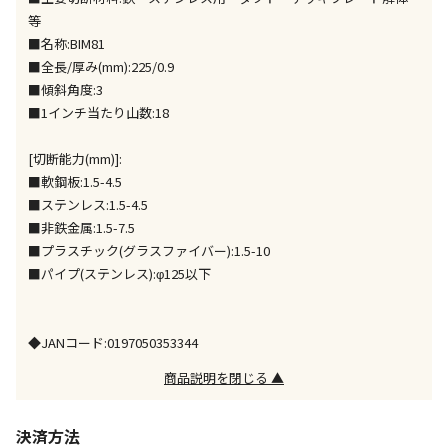
同時購入が可能です
等
午前9時までのご注文確定した商品については、当日に
■名称:BIM81
出荷いたします。
■全長/厚み(mm):225/0.9
ただし、メーカーの営業日に基づき出荷手続きを行う
■傾斜角度:3
ため、通常よりお時間をいただく場合がございます。
■1インチ当たり山数:18
また、日曜・祝日や年末年始などの長期休業期間中
は、休業明けからの出荷対応となります。
[切断能力(mm)]:
■軟鋼板:1.5-4.5
設置工事代金も含まれた商品です
■ステンレス:1.5-4.5
■非鉄金属:1.5-7.5
■プラスチック(グラスファイバー):1.5-10
お見積商品です。金額・施工日はお打ち合わせの上、
■パイプ(ステンレス):φ125以下
決定となります。
◆JANコード:0197050353344
お見積商品です。金額・施工日はお打ち合わせの上、
商品説明を閉じる ▲
決定となります。
決済方法