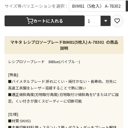
宅配や店舗受取を選択できる商品です
サイズ等バリエーションを選択：
カートに入れる
店舗のみで受取できる商品です（宅配便でのお届けが
できません）
※同時購入の商品は、全て同じ店舗での受取となりま
す
マキタ レシプロソーブレードBIM81(5枚入) A-78302 の商品
説明
特定の店舗のみで受取ができる商品です（宅配便での
お届けができません）
レシプロソーブレード BIBlue(バイブル―)
※同時購入の商品は、全て同じ店舗での受取となりま
す
[特長]:
委託業者によりお届けする商品です
■バイメタルブレード:折れにくい・焼付かない・長寿命。刃先に
※ほか商品との同時購入はできません。お手数です
高速工具鋼をレーザー溶接することで熱に強い
が、ご購入手続きを分けてお買い求めください
■適正傾斜角度(刃物取付角度):刃物取付け傾斜角を5°または3°に設
※支払い方法の代金引換は選択できません。
定。くい付きが良くスピーディーに切断可能
※電話注文はできません。
宅配のみでお届けする商品です（店舗受取は選択でき
[仕様]:
ません）
■材質:SKH51
※「宅配・店舗受取」「宅配のみ」マークの商品のみ
■主要切断材料:鉄・ステンレス用・ダクト・デッキプレート解体