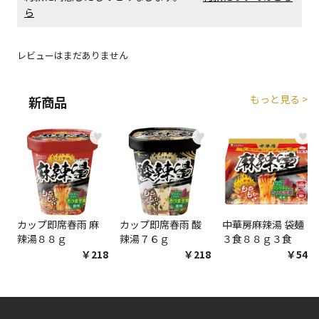
ら
レビューはまだありません
もっと見る >
新商品
♥
♥
♥
カップ即席春雨 麻
カップ即席春雨 酸
中華房麻辣湯 袋麺
辣湯８８ｇ
辣湯７６ｇ
３食８８ｇ３食
￥218
￥218
￥548