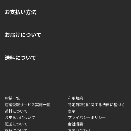
お支払い方法
※店舗受取を選択いただいた場合であっても弊社実店舗でお支払
お届けについて
いいただくことはできません。ご了承ください。
■クレジットカード
■ご自宅への宅配の場合
■コンビニ払い（前入金）
送料について
ご注文が確認出来次第、1～4営業日に発送いたします。「お取り
■代金引換(代引)※手数料がかかります
寄せ」の場合は商品が揃い次第のご発送となります。お荷物の発
■ポイント払い利用可
送完了が確認出来次第、お荷物番号の記載をしたメールをお送り
■領収書はお客様ご自身で発行となります。
5,000円（税込）以上お買い上げで送料無料キャンペーン実施中！
させて頂きます。オンラインストアの倉庫より発送後、約1～3営
■領収書に記載する金額については商品代・配送費からポイン
または、店舗受取なら送料無料！
業日にてお引渡しとなります。(離島などの場合、例外もあります)
ト・クーポンを差し引いた金額の領収書を発行しております。領
※一部、適用外、追加送料が必要な商品もございます。
収書には押印はしておりません。
メーカー直送品など一部商品については、その他商品との購入に
店舗一覧
利用規約
■商品によっては一部決済方法が使用できない場合がございま
制限がかかる場合がございます。また発送日についても、通常と
店舗受取サービス実施一覧
特定商取引に関する法律に基づく
す。
異なる場合がございます。対象商品の説明ページをご確認くださ
送料について
表示
い。
お支払いについて
プライバシーポリシー
配送について
会社概要
■店舗受取をご選択いただいた場合
返品について
お問い合わせ