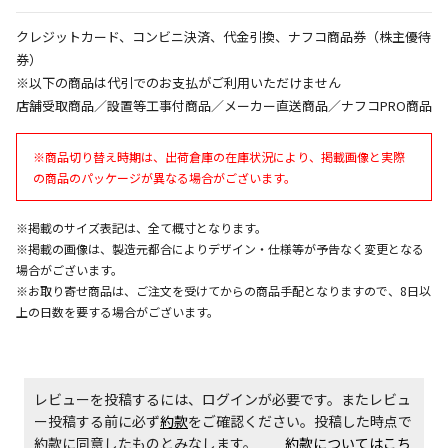
エアコンの取付工事が必要な商品です。別途費用が発
生する場合がございます。
クレジットカード、コンビニ決済、代金引換、ナフコ商品券（株主優待
券）
※以下の商品は代引でのお支払がご利用いただけません
商品購入個数ごとに送料がかかる商品です
店舗受取商品／設置等工事付商品／メーカー直送商品／ナフコPRO商品
※商品切り替え時期は、出荷倉庫の在庫状況により、掲載画像と実際
の商品のパッケージが異なる場合がございます。
※掲載のサイズ表記は、全て概寸となります。
※掲載の画像は、製造元都合によりデザイン・仕様等が予告なく変更となる
場合がございます。
※お取り寄せ商品は、ご注文を受けてからの商品手配となりますので、8日以
上の日数を要する場合がございます。
レビューを投稿するには、ログインが必要です。またレビュ
ー投稿する前に必ず
約款
をご確認ください。投稿した時点で
約款に同意したものとみなします。
約款についてはこち