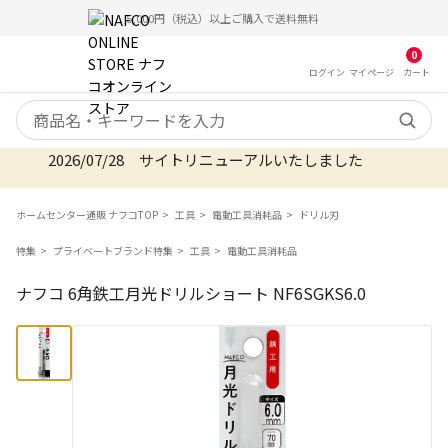
5,000円（税込）以上ご購入で送料無料
0
ログイン
マイ
ページ
カート
検索キーワード
2026/07/28 サイトリニューアルいたしました
ホームセンター通販 ナフコTOP
工具
電動工具消耗品
ドリル刃
特集
プライベートブランド特集
工具
電動工具消耗品
ナフコ 6角鉄工月光ドリルショート NF6SGKS6.0