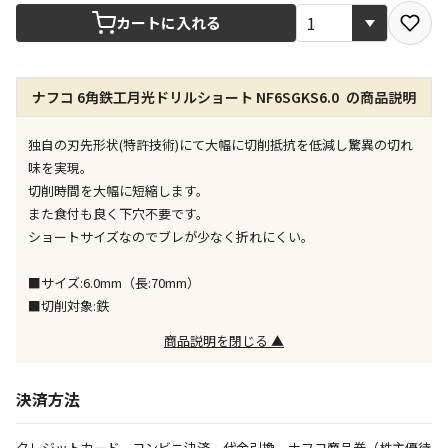
宅配や店舗受取を選択できる商品です
カートに入れる
店舗のみで受取できる商品です（宅配便でのお届けが
ナフコ 6角鉄工月光ドリルショート NF6SGKS6.0 の商品説明
できません）
※同時購入の商品は、全て同じ店舗での受取となりま
す
独自の刃先形状(特許技術)にて大幅に切削抵抗を低減し驚異の切れ
味を実現。
特定の店舗のみで受取ができる商品です（宅配便での
切削時間を大幅に短縮します。
お届けができません）
また食付も良く下穴不要です。
※同時購入の商品は、全て同じ店舗での受取となりま
ショートサイズなのでブレが少なく折れにくい。
す
委託業者によりお届けする商品です
■サイズ:6.0mm（長:70mm）
※ほか商品との同時購入はできません。お手数です
■切削対象:鉄
が、ご購入手続きを分けてお買い求めください
※支払い方法の代金引換は選択できません。
商品説明を閉じる ▲
※電話注文はできません。
宅配のみでお届けする商品です（店舗受取は選択でき
決済方法
ません）
※「宅配・店舗受取」「宅配のみ」マークの商品のみ
クレジットカード、コンビニ決済、代金引換、ナフコ商品券（株主優待