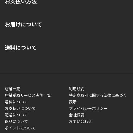
お支払い方法
※店舗受取を選択いただいた場合であっても弊社実店舗でお支払
お届けについて
いいただくことはできません。ご了承ください。
■クレジットカード
■ご自宅への宅配の場合
■コンビニ払い（前入金）
送料について
ご注文が確認出来次第、1～4営業日に発送いたします。「お取り
■代金引換(代引)※手数料がかかります
寄せ」の場合は商品が揃い次第のご発送となります。お荷物の発
■ポイント払い利用可
送完了が確認出来次第、お荷物番号の記載をしたメールをお送り
■領収書はお客様ご自身で発行となります。
5,000円（税込）以上お買い上げで送料無料キャンペーン実施中！
させて頂きます。オンラインストアの倉庫より発送後、約1～3営
■領収書に記載する金額については商品代・配送費からポイン
または、店舗受取なら送料無料！
業日にてお引渡しとなります。(離島などの場合、例外もあります)
ト・クーポンを差し引いた金額の領収書を発行しております。領
※一部、適用外、追加送料が必要な商品もございます。
収書には押印はしておりません。
メーカー直送品など一部商品については、その他商品との購入に
店舗一覧
利用規約
■商品によっては一部決済方法が使用できない場合がございま
制限がかかる場合がございます。また発送日についても、通常と
店舗受取サービス実施一覧
特定商取引に関する法律に基づく
す。
異なる場合がございます。対象商品の説明ページをご確認くださ
送料について
表示
い。
お支払いについて
プライバシーポリシー
配送について
会社概要
■店舗受取をご選択いただいた場合
返品について
お問い合わせ
ご注文が確認出来次第、お受取される店舗在庫を使用してご準備
ポイントについて
をさせていただきます。店舗に在庫がない場合は店舗よりお取り