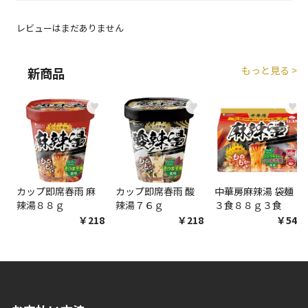
エアコンの取付工事が必要な商品です。別途費用が発
生する場合がございます。
レビューはまだありません
商品購入個数ごとに送料がかかる商品です
もっと見る >
新商品
♥
♥
♥
カップ即席春雨 麻
カップ即席春雨 酸
中華房麻辣湯 袋麺
辣湯８８ｇ
辣湯７６ｇ
３食８８ｇ３食
￥218
￥218
￥548