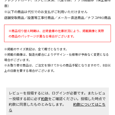
同時購入が可能です
券）
午前9時までのご注文確定した商品については、当日に
※以下の商品は代引でのお支払がご利用いただけません
出荷いたします。
店舗受取商品／設置等工事付商品／メーカー直送商品／ナフコPRO商品
ただし、メーカーの営業日に基づき出荷手続きを行う
ため、通常よりお時間をいただく場合がございます。
※商品切り替え時期は、出荷倉庫の在庫状況により、掲載画像と実際
また、日曜・祝日や年末年始などの長期休業期間中
の商品のパッケージが異なる場合がございます。
は、休業明けからの出荷対応となります。
※掲載のサイズ表記は、全て概寸となります。
設置工事代金も含まれた商品です
※掲載の画像は、製造元都合によりデザイン・仕様等が予告なく変更となる
場合がございます。
※お取り寄せ商品は、ご注文を受けてからの商品手配となりますので、8日以
お見積商品です。金額・施工日はお打ち合わせの上、
上の日数を要する場合がございます。
決定となります。
レビューを投稿するには、ログインが必要です。またレビュ
お見積商品です。金額・施工日はお打ち合わせの上、
決定となります。
ー投稿する前に必ず
約款
をご確認ください。投稿した時点で
約款に同意したものとみなします。
約款についてはこち
ら