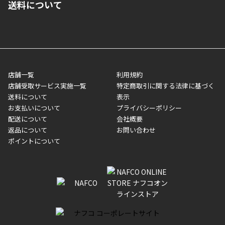
送料について
ご注文が確認出来次第、1～4営業日に発送いたします。「お取り
■代金引換(代引)※手数料がかかります
寄せ」の場合は商品が揃い次第のご発送となります。お荷物の発
■ポイント払い利用可
送完了が確認出来次第、お荷物番号の記載をしたメールをお送り
■領収書はお客様ご自身で発行となります。
5,000円（税込）以上お買い上げで送料無料キャンペーン実施中！
させて頂きます。オンラインストアの倉庫より発送後、約1～3営
■領収書に記載する金額については商品代・配送費からポイン
または、店舗受取なら送料無料！
業日にてお引渡しとなります。(離島などの場合、例外もあります)
ト・クーポンを差し引いた金額の領収書を発行しております。領
※一部、適用外、追加送料が必要な商品もございます。
収書には押印はしておりません。
メーカー直送品など一部商品については、その他商品との購入に
店舗一覧
利用規約
■商品によっては一部決済方法が使用できない場合がございま
制限がかかる場合がございます。また発送日についても、通常と
店舗受取サービス実施一覧
特定商取引に関する法律に基づく
す。
異なる場合がございます。対象商品の説明ページをご確認くださ
送料について
表示
い。
お支払いについて
プライバシーポリシー
配送について
会社概要
■店舗受取をご選択いただいた場合
返品について
お問い合わせ
ご注文が確認出来次第、お受取される店舗在庫を使用してご準備
ポイントについて
をさせていただきます。店舗に在庫がない場合は店舗よりお取り
寄せにてご準備をさせていただきます。※商品によってはお時間
いただく場合がございます。店舗準備でのお渡しとなる為、商品
のみの受け渡しとなります。（箱や納品書は付属しておりませ
ん）店舗で準備が出来次第、メールにてご連絡させていただきま
す。