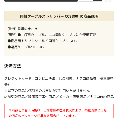
店舗のみで受取できる商品です（宅配便でのお届けが
同軸ケーブルストリッパー CCS800 の商品説明
できません）
※同時購入の商品は、全て同じ店舗での受取となりま
す
[仕様]:電線の皮むき
[用途]:●FB同軸ケーブル、エコ同軸ケーブルにも使用可能
特定の店舗のみで受取ができる商品です（宅配便での
●衛星用トリプルシールド同軸ケーブルもOK
お届けができません）
●適用ケーブル:3C、4C、5C
※同時購入の商品は、全て同じ店舗での受取となりま
す
委託業者によりお届けする商品です
決済方法
※ほか商品との同時購入はできません。お手数です
が、ご購入手続きを分けてお買い求めください
クレジットカード、コンビニ決済、代金引換、ナフコ商品券（株主優待
※支払い方法の代金引換は選択できません。
※電話注文はできません。
券）
※以下の商品は代引でのお支払がご利用いただけません
宅配のみでお届けする商品です（店舗受取は選択でき
店舗受取商品／設置等工事付商品／メーカー直送商品／ナフコPRO商品
ません）
※「宅配・店舗受取」「宅配のみ」マークの商品のみ
同時購入が可能です
※商品切り替え時期は、出荷倉庫の在庫状況により、掲載画像と実際
の商品のパッケージが異なる場合がございます。