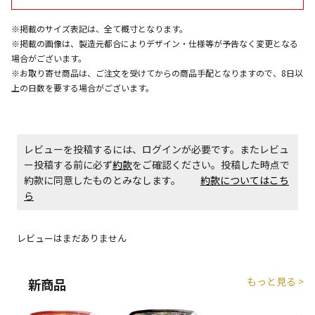
午前9時までのご注文確定した商品については、当日に
出荷いたします。
※掲載のサイズ表記は、全て概寸となります。
ただし、メーカーの営業日に基づき出荷手続きを行う
※掲載の画像は、製造元都合によりデザイン・仕様等が予告なく変更となる
ため、通常よりお時間をいただく場合がございます。
場合がございます。
また、日曜・祝日や年末年始などの長期休業期間中
※お取り寄せ商品は、ご注文を受けてからの商品手配となりますので、8日以
は、休業明けからの出荷対応となります。
上の日数を要する場合がございます。
設置工事代金も含まれた商品です
レビューを投稿するには、ログインが必要です。またレビュ
お見積商品です。金額・施工日はお打ち合わせの上、
ー投稿する前に必ず
約款
をご確認ください。投稿した時点で
決定となります。
約款に同意したものとみなします。
約款についてはこち
ら
お見積商品です。金額・施工日はお打ち合わせの上、
レビューはまだありません
決定となります。
もっと見る >
新商品
エアコンの取付工事が必要な商品です。別途費用が発
生する場合がございます。