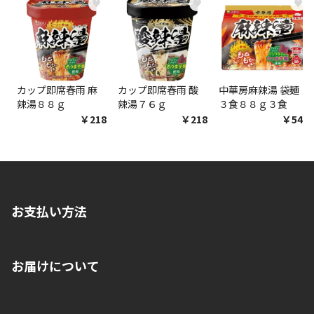
♥
♥
♥
商品購入個数ごとに送料がかかる商品です
カップ即席春雨 麻
カップ即席春雨 酸
中華房麻辣湯 袋麺
辣湯８８ｇ
辣湯７６ｇ
３食８８ｇ３食
￥218
￥218
￥548
お支払い方法
※店舗受取を選択いただいた場合であっても弊社実店舗でお支払
お届けについて
いいただくことはできません。ご了承ください。
■クレジットカード
■ご自宅への宅配の場合
■コンビニ払い（前入金）