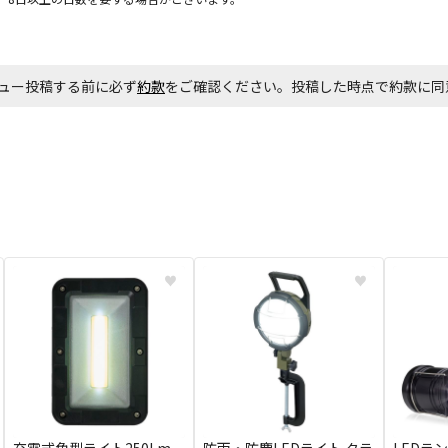
お見積商品で
ュー投稿する前に必ず
約款
をご確認ください。投稿した時点で約款に
エアコンの取
ます。
商品購入個数
♥
♥