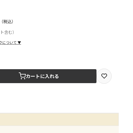
（税込）
ント含む）
クについて
▼
取を選択できる商品です
カートに入れる
取できる商品です（宅配便でのお届けができません）
商品は、全て同じ店舗での受取となります
みで受取ができる商品です（宅配便でのお届けができませ
商品は、全て同じ店舗での受取となります
りお届けする商品です