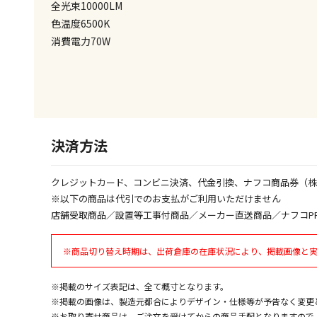
全光束10000LM
色温度6500K
消費電力70W
決済方法
クレジットカード、コンビニ決済、代金引換、ナフコ商品券（
※以下の商品は代引でのお支払がご利用いただけません
店舗受取商品／設置等工事付商品／メーカー直送商品／ナフコP
※商品切り替え時期は、出荷倉庫の在庫状況により、掲載画像と
※掲載のサイズ表記は、全て概寸となります。
※掲載の画像は、製造元都合によりデザイン・仕様等が予告なく変更
※お取り寄せ商品は、ご注文を受けてからの商品手配となりますので