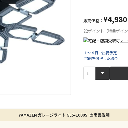
¥4,980
販売価格：
22ポイント（特典ポイ
マー
１～４日で出荷予定
宅配を選択した場合
宅配や店舗受
店舗のみで受
※同時購入の
特定の店舗の
ん）
YAMAZEN ガレージライト GL5-1000S の商品説明
※同時購入の
委託業者によ