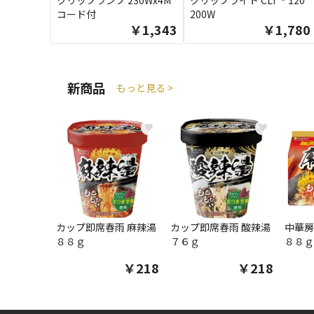
クリップランプ 230Wx4M
クリップライト CLT‐120
コード付
200W
￥1,343
￥1,780
新商品
もっと見る >
♥
♥
カップ即席春雨 麻辣湯
カップ即席春雨 酸辣湯
中華房
８８ｇ
７６ｇ
８８ｇ
￥218
￥218