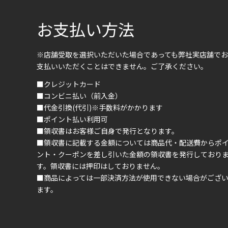
お支払い方法
※店舗受取を選択いただいた場合であっても弊社実店舗でお
支払いいただくことはできません。ご了承ください。
■クレジットカード
■コンビニ払い（前入金）
■代金引換(代引)※手数料がかかります
■ポイント払い利用可
■領収書はお客様ご自身で発行となります。
■領収書に記載する金額については商品代・配送費からポ
ント・クーポンを差し引いた金額の領収書を発行しており
す。領収書には押印はしておりません。
■商品によっては一部決済方法が使用できない場合がござ
ます。