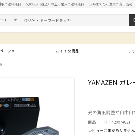
受取で送料無料
5,000円（税込）以上ご購入で送料無料
12時までのご注文で当日出荷
ド
ペーン ▾
おすすめ商品
ア
器
YAMAZEN ガレ
光の角度調整が自由自
商品コード：n20074821 J
レビューはまだありません