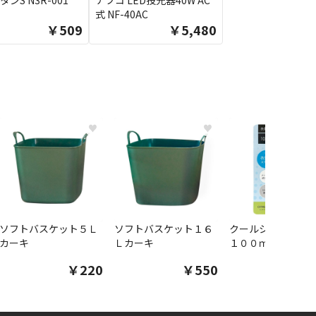
タンS N3R-001
ナフコ LED投光器40W AC
式 NF-40AC
￥509
￥5,480
♥
♥
ソフトバスケット５Ｌ
ソフトバスケット１６
クールシャツスプ
カーキ
Ｌカーキ
１００ｍｌ
￥220
￥550
￥1