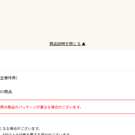
※ほか商品と
けてお買い求
※支払い方法
※電話注文は
宅配のみでお
※「宅配・店
商品説明を閉じる ▲
午前9時まで
ただし、メー
間をいただく
また、日曜・
荷対応となり
株主優待券）
RO商品
設置工事代金
実際の商品のパッケージが異なる場合がございます。
お見積商品で
となる場合がございます。
、8日以上の日数を要する場合がございます。