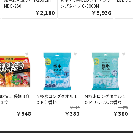
充電式角型ライト250Lm
防雨・防塵LEDライト クラ
LEDラン
NDC-250
ンプタイプ C-2000N
￥2,180
￥5,936
♥
♥
♥
麻辣湯 袋麺３食
Ｎ極氷ロングタオル１
Ｎ極氷ロングタオル１
３食
０Ｐ無香料
０Ｐせっけんの香り
￥478
￥478
￥548
￥380
￥380