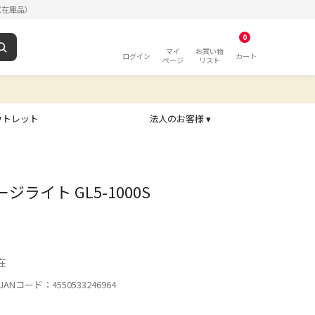
（在庫品）
0
マイ
お買い物
ログイン
カート
ページ
リスト
ウトレット
法人のお客様 ▾
ージライト GL5-1000S
在
ANコード：4550533246964