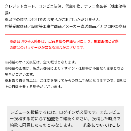
同時購入が可能です
クレジットカード、コンビニ決済、代金引換、ナフコ商品券（株主優待
午前9時までのご注文確定した商品については、当日に
券）
出荷いたします。
※以下の商品は代引でのお支払がご利用いただけません
ただし、メーカーの営業日に基づき出荷手続きを行う
店舗受取商品／設置等工事付商品／メーカー直送商品／ナフコPRO商品
ため、通常よりお時間をいただく場合がございます。
また、日曜・祝日や年末年始などの長期休業期間中
※商品切り替え時期は、出荷倉庫の在庫状況により、掲載画像と実際
は、休業明けからの出荷対応となります。
の商品のパッケージが異なる場合がございます。
設置工事代金も含まれた商品です
※掲載のサイズ表記は、全て概寸となります。
※掲載の画像は、製造元都合によりデザイン・仕様等が予告なく変更となる
場合がございます。
お見積商品です。金額・施工日はお打ち合わせの上、
※お取り寄せ商品は、ご注文を受けてからの商品手配となりますので、8日以
決定となります。
上の日数を要する場合がございます。
お見積商品です。金額・施工日はお打ち合わせの上、
レビューを投稿するには、ログインが必要です。またレビュ
決定となります。
ー投稿する前に必ず
約款
をご確認ください。投稿した時点で
約款に同意したものとみなします。
約款についてはこち