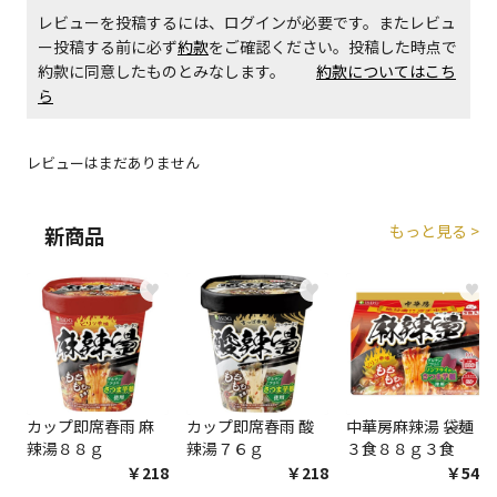
レビューを投稿するには、ログインが必要です。またレビュ
ー投稿する前に必ず
約款
をご確認ください。投稿した時点で
商品購入個数ごとに送料がかかる商品です
約款に同意したものとみなします。
約款についてはこち
ら
レビューはまだありません
もっと見る >
新商品
♥
♥
♥
カップ即席春雨 麻
カップ即席春雨 酸
中華房麻辣湯 袋麺
辣湯８８ｇ
辣湯７６ｇ
３食８８ｇ３食
￥218
￥218
￥548