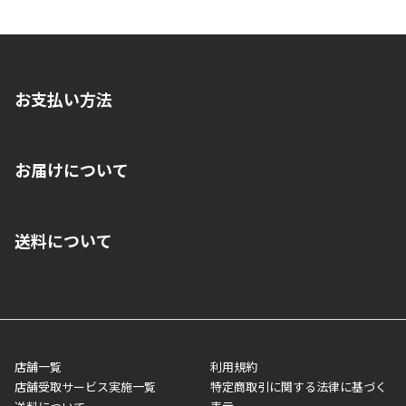
お支払い方法
※店舗受取を選択いただいた場合であっても弊社実店舗でお支払
お届けについて
いいただくことはできません。ご了承ください。
■クレジットカード
■ご自宅への宅配の場合
■コンビニ払い（前入金）
送料について
ご注文が確認出来次第、1～4営業日に発送いたします。「お取り
■代金引換(代引)※手数料がかかります
寄せ」の場合は商品が揃い次第のご発送となります。お荷物の発
■ポイント払い利用可
送完了が確認出来次第、お荷物番号の記載をしたメールをお送り
■領収書はお客様ご自身で発行となります。
5,000円（税込）以上お買い上げで送料無料キャンペーン実施中！
させて頂きます。オンラインストアの倉庫より発送後、約1～3営
■領収書に記載する金額については商品代・配送費からポイン
または、店舗受取なら送料無料！
業日にてお引渡しとなります。(離島などの場合、例外もあります)
ト・クーポンを差し引いた金額の領収書を発行しております。領
※一部、適用外、追加送料が必要な商品もございます。
収書には押印はしておりません。
メーカー直送品など一部商品については、その他商品との購入に
店舗一覧
利用規約
■商品によっては一部決済方法が使用できない場合がございま
制限がかかる場合がございます。また発送日についても、通常と
店舗受取サービス実施一覧
特定商取引に関する法律に基づく
す。
異なる場合がございます。対象商品の説明ページをご確認くださ