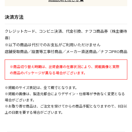
午前9時までのご注文確定した商品については、当日に
出荷いたします。
ただし、メーカーの営業日に基づき出荷手続きを行う
決済方法
ため、通常よりお時間をいただく場合がございます。
また、日曜・祝日や年末年始などの長期休業期間中
クレジットカード、コンビニ決済、代金引換、ナフコ商品券（株主優待
は、休業明けからの出荷対応となります。
券）
※以下の商品は代引でのお支払がご利用いただけません
設置工事代金も含まれた商品です
店舗受取商品／設置等工事付商品／メーカー直送商品／ナフコPRO商品
※商品切り替え時期は、出荷倉庫の在庫状況により、掲載画像と実際
お見積商品です。金額・施工日はお打ち合わせの上、
の商品のパッケージが異なる場合がございます。
決定となります。
※掲載のサイズ表記は、全て概寸となります。
※掲載の画像は、製造元都合によりデザイン・仕様等が予告なく変更となる
お見積商品です。金額・施工日はお打ち合わせの上、
場合がございます。
決定となります。
※お取り寄せ商品は、ご注文を受けてからの商品手配となりますので、8日以
上の日数を要する場合がございます。
エアコンの取付工事が必要な商品です。別途費用が発
生する場合がございます。