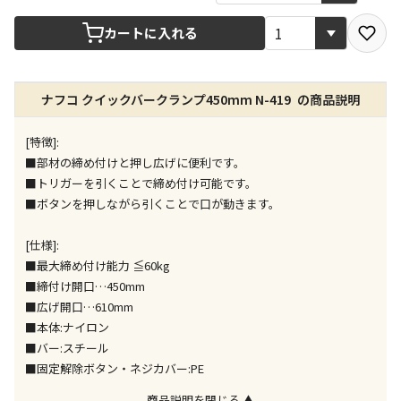
カートに入れる
店舗のみで受取できる商品です（宅配便でのお届けが
できません）
※同時購入の商品は、全て同じ店舗での受取となりま
す
ナフコ クイックバークランプ450mm N-419 の商品説明
特定の店舗のみで受取ができる商品です（宅配便での
[特徴]:
お届けができません）
■部材の締め付けと押し広げに便利です。
※同時購入の商品は、全て同じ店舗での受取となりま
す
■トリガーを引くことで締め付け可能です。
■ボタンを押しながら引くことで口が動きます。
委託業者によりお届けする商品です
※ほか商品との同時購入はできません。お手数です
[仕様]:
が、ご購入手続きを分けてお買い求めください
■最大締め付け能力 ≦60kg
※支払い方法の代金引換は選択できません。
■締付け開口…450mm
※電話注文はできません。
■広げ開口…610mm
宅配のみでお届けする商品です（店舗受取は選択でき
■本体:ナイロン
ません）
■バー:スチール
※「宅配・店舗受取」「宅配のみ」マークの商品のみ
■固定解除ボタン・ネジカバー:PE
同時購入が可能です
商品説明を閉じる ▲