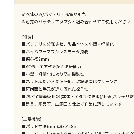
※本体のみ/バッテリ・充電器別売
※別売のバッテリアダプタと組み合わせてご使用ください
[特長]:
■バッテリを分離させ、製品本体を小型・軽量化
■ハイパワーブラシレスモータ搭載
■偏心径2mm
■AC機、エア式を超える研削力
■小型・軽量化により高い機動性
■ネット状だから高速研削、現場環境はクリーンに
■研削面と手元が近く優れた操作性
■防水保護等級:IPX4(本体・アダプタ防水)/IP56(バッテリ
■建具、家具等、広範囲の仕上げ作業に適しています
[主要機能]:
■パッド寸法(mm)::93×185
■ペーパー寸法(mm):クランプ式 93×228 / 面ファスナ式 9