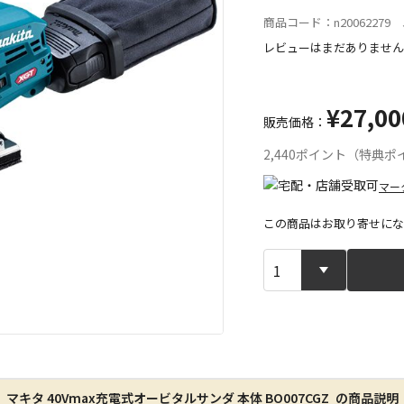
商品コード：n20062279 J
レビューはまだありません
¥27,00
販売価格：
2,440ポイント（特典
マー
この商品はお取り寄せにな
宅配や店舗受
店舗のみで受
※同時購入の
特定の店舗の
マキタ 40Vmax充電式オービタルサンダ 本体 BO007CGZ の商品説明