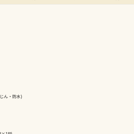
ん）
※同時購入の
委託業者によ
※ほか商品と
けてお買い求
※支払い方法
※電話注文は
宅配のみでお
※「宅配・店
午前9時まで
ただし、メー
間をいただく
また、日曜・
荷対応となり
防じん・防水)
設置工事代金
3×185