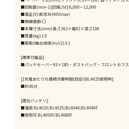
■回転数(min-1)[回転/分]:6,000ー12,000
■電圧(V):直流36(40Vmax)
■無線連動:〇
■本機寸法(mm):長さ263×幅92×高さ106
■質量(kg):1.0
■振動3軸合成値(m/s2):3.1
[標準付属品]:
■パッドセーバー93×185・ダストバッグ・フロントカフス30
[1充電あたりの連続作業時間(目安)(BL4025使用時]:
■約36分
[適合バッテリ]:
■推奨:BL4020/BL4025/BL4040/BL4040F
■使用可:BL4050F/BL4080F