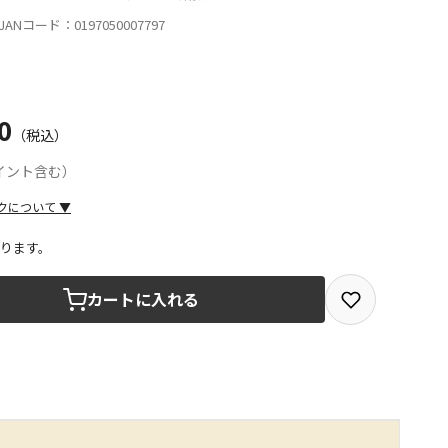
ANコード：0197050007797
0
（税込）
ポイント含む）
クについて
▼
ります。
取を選択できる商品です
カートに入れる
取できる商品です（宅配便でのお届けができません）
商品は、全て同じ店舗での受取となります
みで受取ができる商品です（宅配便でのお届けができませ