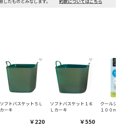
同意したものとみなします。
約款についてはこちら
♥
♥
ソフトバスケット５Ｌ
ソフトバスケット１６
クールシャツスプ
カーキ
Ｌカーキ
１００ｍｌ
￥220
￥550
￥1