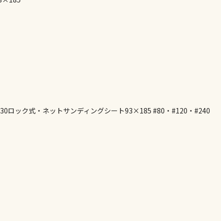
お見積商品で
お見積商品で
エアコンの取
ます。
ロック式・ネットサンディングシート93×185 #80・#120・#240
商品購入個数