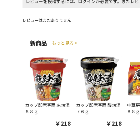
レビューを投稿するには、ログインが必要です。またレビ
レビューはまだありません
新商品
もっと見る >
♥
♥
カップ即席春雨 麻辣湯
カップ即席春雨 酸辣湯
中華房
８８ｇ
７６ｇ
８８ｇ
￥218
￥218