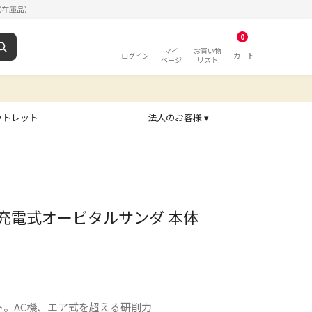
（在庫品）
0
マイ
お買い物
ログイン
カート
ページ
リスト
ウトレット
法人のお客様 ▾
ax充電式オービタルサンダ 本体
ト。AC機、エア式を超える研削力