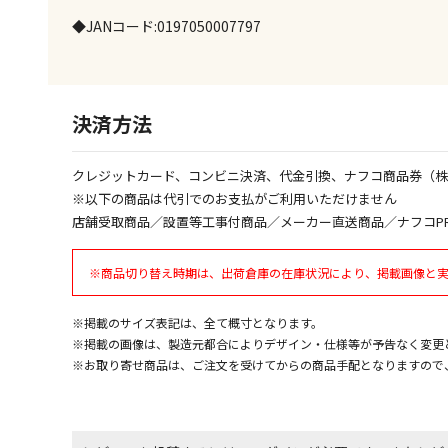
◆JANコード:0197050007797
決済方法
クレジットカード、コンビニ決済、代金引換、ナフコ商品券（
※以下の商品は代引でのお支払がご利用いただけません
店舗受取商品／設置等工事付商品／メーカー直送商品／ナフコP
※商品切り替え時期は、出荷倉庫の在庫状況により、掲載画像と
※掲載のサイズ表記は、全て概寸となります。
※掲載の画像は、製造元都合によりデザイン・仕様等が予告なく変更
※お取り寄せ商品は、ご注文を受けてからの商品手配となりますので