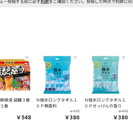
ュー投稿する前に必ず
約款
をご確認ください。投稿した時点で約款に
♥
♥
♥
麻辣湯 袋麺３食
Ｎ極氷ロングタオル１
Ｎ極氷ロングタオル１
３食
０Ｐ無香料
０Ｐせっけんの香り
￥478
￥478
￥548
￥380
￥380