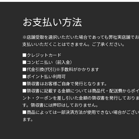
お支払い方法
※店舗受取を選択いただいた場合であっても弊社実店舗でお
支払いいただくことはできません。ご了承ください。
■クレジットカード
■コンビニ払い（前入金）
■代金引換(代引)※手数料がかかります
■ポイント払い利用可
■領収書はお客様ご自身で発行となります。
■領収書に記載する金額については商品代・配送費からポ
ント・クーポンを差し引いた金額の領収書を発行しており
す。領収書には押印はしておりません。
■商品によっては一部決済方法が使用できない場合がござ
ます。