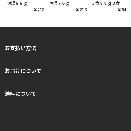
辣湯８８ｇ
辣湯７６ｇ
３食８８ｇ３食
￥218
￥218
￥548
お支払い方法
※店舗受取を選択いただいた場合であっても弊社実店舗でお支払
お届けについて
いいただくことはできません。ご了承ください。
■クレジットカード
■ご自宅への宅配の場合
■コンビニ払い（前入金）
送料について
ご注文が確認出来次第、1～4営業日に発送いたします。「お取り
■代金引換(代引)※手数料がかかります
寄せ」の場合は商品が揃い次第のご発送となります。お荷物の発
■ポイント払い利用可
送完了が確認出来次第、お荷物番号の記載をしたメールをお送り
■領収書はお客様ご自身で発行となります。
5,000円（税込）以上お買い上げで送料無料キャンペーン実施中！
させて頂きます。オンラインストアの倉庫より発送後、約1～3営
■領収書に記載する金額については商品代・配送費からポイン
または、店舗受取なら送料無料！
業日にてお引渡しとなります。(離島などの場合、例外もあります)
ト・クーポンを差し引いた金額の領収書を発行しております。領
※一部、適用外、追加送料が必要な商品もございます。
収書には押印はしておりません。