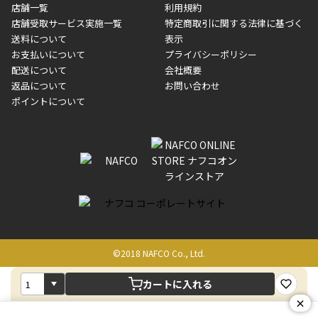
メーカー直送品など一部商品については、その他商品との購入に
店舗一覧
利用規約
■商品によっては一部決済方法が使用できない場合がございま
制限がかかる場合がございます。また発送日についても、通常と
店舗受取サービス実施一覧
特定商取引に関する法律に基づく
す。
異なる場合がございます。対象商品の説明ページをご確認くださ
送料について
表示
い。
お支払いについて
プライバシーポリシー
配送について
会社概要
■店舗受取をご選択いただいた場合
返品について
お問い合わせ
ご注文が確認出来次第、お受取される店舗在庫を使用してご準備
ポイントについて
をさせていただきます。店舗に在庫がない場合は店舗よりお取り
寄せにてご準備をさせていただきます。※商品によってはお時間
いただく場合がございます。店舗準備でのお渡しとなる為、商品
のみの受け渡しとなります。（箱や納品書は付属しておりませ
ん）店舗で準備が出来次第、メールにてご連絡させていただきま
す。
©2018 NAFCO Co., Ltd.
カートに入れる
×