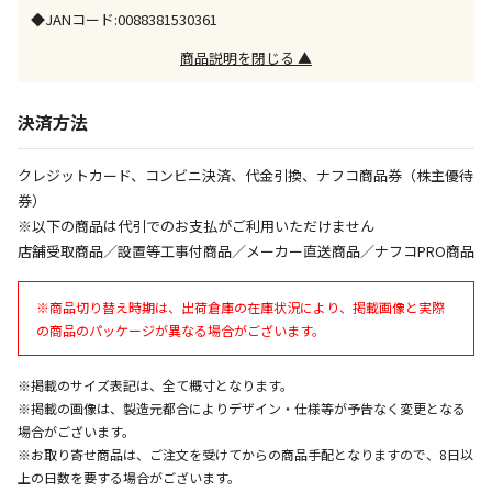
※「宅配・店舗受取」「宅配のみ」マークの商品のみ
◆JANコード:0088381530361
同時購入が可能です
商品説明を閉じる ▲
午前9時までのご注文確定した商品については、当日に
出荷いたします。
ただし、メーカーの営業日に基づき出荷手続きを行う
決済方法
ため、通常よりお時間をいただく場合がございます。
また、日曜・祝日や年末年始などの長期休業期間中
クレジットカード、コンビニ決済、代金引換、ナフコ商品券（株主優待
は、休業明けからの出荷対応となります。
券）
※以下の商品は代引でのお支払がご利用いただけません
設置工事代金も含まれた商品です
店舗受取商品／設置等工事付商品／メーカー直送商品／ナフコPRO商品
※商品切り替え時期は、出荷倉庫の在庫状況により、掲載画像と実際
お見積商品です。金額・施工日はお打ち合わせの上、
の商品のパッケージが異なる場合がございます。
決定となります。
※掲載のサイズ表記は、全て概寸となります。
※掲載の画像は、製造元都合によりデザイン・仕様等が予告なく変更となる
お見積商品です。金額・施工日はお打ち合わせの上、
場合がございます。
決定となります。
※お取り寄せ商品は、ご注文を受けてからの商品手配となりますので、8日以
上の日数を要する場合がございます。