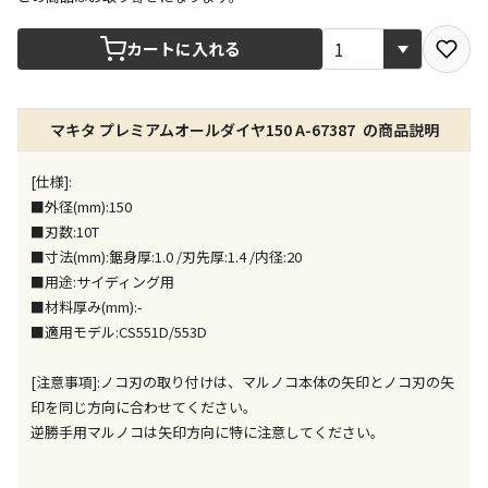
宅配や店舗受取を選択できる商品です
カートに入れる
店舗のみで受取できる商品です（宅配便でのお届けが
マキタ プレミアムオールダイヤ150 A-67387 の商品説明
できません）
※同時購入の商品は、全て同じ店舗での受取となりま
す
[仕様]:
■外径(mm):150
特定の店舗のみで受取ができる商品です（宅配便での
■刃数:10T
お届けができません）
■寸法(mm):鋸身厚:1.0 /刃先厚:1.4 /内径:20
※同時購入の商品は、全て同じ店舗での受取となりま
■用途:サイディング用
す
■材料厚み(mm):-
委託業者によりお届けする商品です
■適用モデル:CS551D/553D
※ほか商品との同時購入はできません。お手数です
が、ご購入手続きを分けてお買い求めください
[注意事項]:ノコ刃の取り付けは、マルノコ本体の矢印とノコ刃の矢
※支払い方法の代金引換は選択できません。
印を同じ方向に合わせてください。
※電話注文はできません。
逆勝手用マルノコは矢印方向に特に注意してください。
宅配のみでお届けする商品です（店舗受取は選択でき
ません）