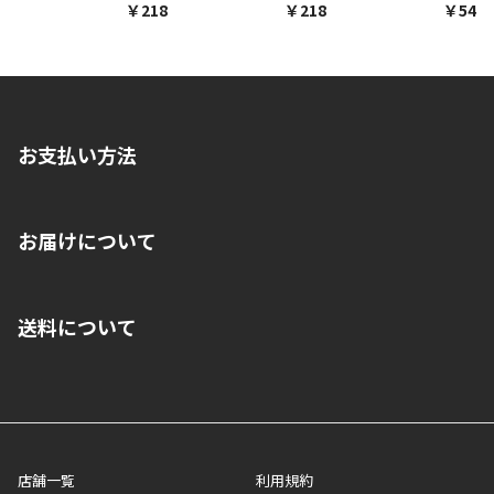
￥218
￥218
￥548
お支払い方法
※店舗受取を選択いただいた場合であっても弊社実店舗でお支払
お届けについて
いいただくことはできません。ご了承ください。
■クレジットカード
■ご自宅への宅配の場合
■コンビニ払い（前入金）
送料について
ご注文が確認出来次第、1～4営業日に発送いたします。「お取り
■代金引換(代引)※手数料がかかります
寄せ」の場合は商品が揃い次第のご発送となります。お荷物の発
■ポイント払い利用可
送完了が確認出来次第、お荷物番号の記載をしたメールをお送り
■領収書はお客様ご自身で発行となります。
5,000円（税込）以上お買い上げで送料無料キャンペーン実施中！
させて頂きます。オンラインストアの倉庫より発送後、約1～3営
■領収書に記載する金額については商品代・配送費からポイン
または、店舗受取なら送料無料！
業日にてお引渡しとなります。(離島などの場合、例外もあります)
ト・クーポンを差し引いた金額の領収書を発行しております。領
※一部、適用外、追加送料が必要な商品もございます。
収書には押印はしておりません。
メーカー直送品など一部商品については、その他商品との購入に
店舗一覧
利用規約
■商品によっては一部決済方法が使用できない場合がございま