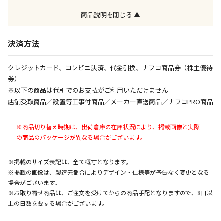
※「宅配・店舗受取」「宅配のみ」マークの商品のみ
同時購入が可能です
商品説明を閉じる ▲
午前9時までのご注文確定した商品については、当日に
出荷いたします。
決済方法
ただし、メーカーの営業日に基づき出荷手続きを行う
ため、通常よりお時間をいただく場合がございます。
クレジットカード、コンビニ決済、代金引換、ナフコ商品券（株主優待
また、日曜・祝日や年末年始などの長期休業期間中
券）
は、休業明けからの出荷対応となります。
※以下の商品は代引でのお支払がご利用いただけません
店舗受取商品／設置等工事付商品／メーカー直送商品／ナフコPRO商品
設置工事代金も含まれた商品です
※商品切り替え時期は、出荷倉庫の在庫状況により、掲載画像と実際
の商品のパッケージが異なる場合がございます。
お見積商品です。金額・施工日はお打ち合わせの上、
決定となります。
※掲載のサイズ表記は、全て概寸となります。
※掲載の画像は、製造元都合によりデザイン・仕様等が予告なく変更となる
場合がございます。
お見積商品です。金額・施工日はお打ち合わせの上、
※お取り寄せ商品は、ご注文を受けてからの商品手配となりますので、8日以
決定となります。
上の日数を要する場合がございます。