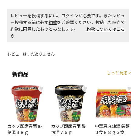
エアコンの取付工事が必要な商品です。別途費用が発
レビューを投稿するには、ログインが必要です。またレビュ
生する場合がございます。
ー投稿する前に必ず
約款
をご確認ください。投稿した時点で
約款に同意したものとみなします。
約款についてはこち
商品購入個数ごとに送料がかかる商品です
ら
レビューはまだありません
もっと見る >
新商品
♥
♥
♥
カップ即席春雨 麻
カップ即席春雨 酸
中華房麻辣湯 袋麺
辣湯８８ｇ
辣湯７６ｇ
３食８８ｇ３食