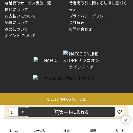
制限がかかる場合がございます。また発送日についても、通常と
店舗受取サービス実施一覧
特定商取引に関する法律に基づく
す。
異なる場合がございます。対象商品の説明ページをご確認くださ
送料について
表示
い。
お支払いについて
プライバシーポリシー
配送について
会社概要
■店舗受取をご選択いただいた場合
返品について
お問い合わせ
ご注文が確認出来次第、お受取される店舗在庫を使用してご準備
ポイントについて
をさせていただきます。店舗に在庫がない場合は店舗よりお取り
寄せにてご準備をさせていただきます。※商品によってはお時間
いただく場合がございます。店舗準備でのお渡しとなる為、商品
のみの受け渡しとなります。（箱や納品書は付属しておりませ
ん）店舗で準備が出来次第、メールにてご連絡させていただきま
す。
©2018 NAFCO Co., Ltd.
カートに入れる
×
ホーム
カテゴリ
検索
履歴
カート