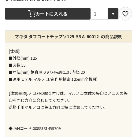
宅配や店舗受取を選択できる商品です
カートに入れる
店舗のみで受取できる商品です（宅配便でのお届けが
マキタ タフコートチップソ125-55 A-60012 の商品説明
できません）
※同時購入の商品は、全て同じ店舗での受取となりま
す
[仕様]:
■外径(mm):125
特定の店舗のみで受取ができる商品です（宅配便での
■刃数:55
お届けができません）
■寸法(mm):鋸身厚:0.9 /刃先厚:1.3 /内径:20
※同時購入の商品は、全て同じ店舗での受取となりま
■適用モデル:マルノコ/造作用精密:125mm全機種
す
委託業者によりお届けする商品です
[注意事項]:ノコ刃の取り付けは、マルノコ本体の矢印とノコ刃の矢
※ほか商品との同時購入はできません。お手数です
印を同じ方向に合わせてください。
が、ご購入手続きを分けてお買い求めください
逆勝手用マルノコは矢印方向に特に注意してください。
※支払い方法の代金引換は選択できません。
※電話注文はできません。
宅配のみでお届けする商品です（店舗受取は選択でき
◆JANコード:0088381459709
ません）