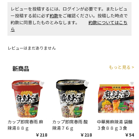
レビューを投稿するには、ログインが必要です。またレビュ
エアコンの取付工事が必要な商品です。別途費用が発
ー投稿する前に必ず
約款
をご確認ください。投稿した時点で
生する場合がございます。
約款に同意したものとみなします。
約款についてはこち
ら
商品購入個数ごとに送料がかかる商品です
レビューはまだありません
もっと見る >
新商品
♥
♥
♥
カップ即席春雨 麻
カップ即席春雨 酸
中華房麻辣湯 袋麺
辣湯８８ｇ
辣湯７６ｇ
３食８８ｇ３食
￥218
￥218
￥548