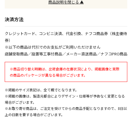
※「宅配・店舗受取」「宅配のみ」マークの商品のみ
商品説明を閉じる ▲
同時購入が可能です
決済方法
午前9時までのご注文確定した商品については、当日に
出荷いたします。
ただし、メーカーの営業日に基づき出荷手続きを行う
クレジットカード、コンビニ決済、代金引換、ナフコ商品券（株主優待
ため、通常よりお時間をいただく場合がございます。
券）
また、日曜・祝日や年末年始などの長期休業期間中
※以下の商品は代引でのお支払がご利用いただけません
は、休業明けからの出荷対応となります。
店舗受取商品／設置等工事付商品／メーカー直送商品／ナフコPRO商品
設置工事代金も含まれた商品です
※商品切り替え時期は、出荷倉庫の在庫状況により、掲載画像と実際
の商品のパッケージが異なる場合がございます。
お見積商品です。金額・施工日はお打ち合わせの上、
※掲載のサイズ表記は、全て概寸となります。
決定となります。
※掲載の画像は、製造元都合によりデザイン・仕様等が予告なく変更となる
場合がございます。
※お取り寄せ商品は、ご注文を受けてからの商品手配となりますので、8日以
お見積商品です。金額・施工日はお打ち合わせの上、
上の日数を要する場合がございます。
決定となります。