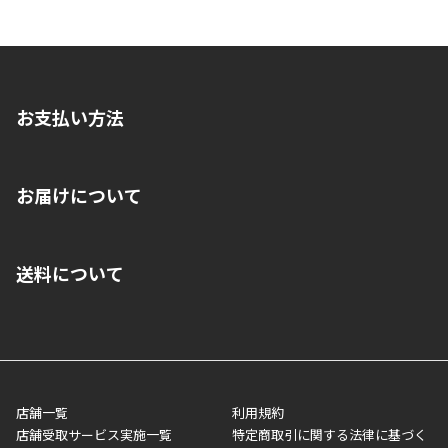
お支払い方法
※店舗受取を選択いただいた場合であっても弊社実店舗でお支払
お届けについて
いいただくことはできません。ご了承ください。
■クレジットカード
■ご自宅への宅配の場合
■コンビニ払い（前入金）
送料について
ご注文が確認出来次第、1～4営業日に発送いたします。「お取り
■代金引換(代引)※手数料がかかります
寄せ」の場合は商品が揃い次第のご発送となります。お荷物の発
■ポイント払い利用可
送完了が確認出来次第、お荷物番号の記載をしたメールをお送り
■領収書はお客様ご自身で発行となります。
5,000円（税込）以上お買い上げで送料無料キャンペーン実施中！
させて頂きます。オンラインストアの倉庫より発送後、約1～3営
■領収書に記載する金額については商品代・配送費からポイン
または、店舗受取なら送料無料！
業日にてお引渡しとなります。(離島などの場合、例外もあります)
ト・クーポンを差し引いた金額の領収書を発行しております。領
※一部、適用外、追加送料が必要な商品もございます。
収書には押印はしておりません。
メーカー直送品など一部商品については、その他商品との購入に
店舗一覧
利用規約
■商品によっては一部決済方法が使用できない場合がございま
制限がかかる場合がございます。また発送日についても、通常と
店舗受取サービス実施一覧
特定商取引に関する法律に基づく
す。