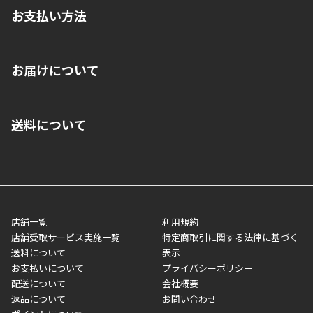
お支払い方法
※店舗受取を選択いただいた場合であっても弊社実店舗でお支払
お届けについて
いいただくことはできません。ご了承ください。
■クレジットカード
■ご自宅への宅配の場合
■コンビニ払い（前入金）
送料について
ご注文が確認出来次第、1～4営業日に発送いたします。「お取り
■代金引換(代引)※手数料がかかります
寄せ」の場合は商品が揃い次第のご発送となります。お荷物の発
■ポイント払い利用可
送完了が確認出来次第、お荷物番号の記載をしたメールをお送り
■領収書はお客様ご自身で発行となります。
5,000円（税込）以上お買い上げで送料無料キャンペーン実施中！
させて頂きます。オンラインストアの倉庫より発送後、約1～3営
■領収書に記載する金額については商品代・配送費からポイン
または、店舗受取なら送料無料！
業日にてお引渡しとなります。(離島などの場合、例外もあります)
ト・クーポンを差し引いた金額の領収書を発行しております。領
※一部、適用外、追加送料が必要な商品もございます。
収書には押印はしておりません。
メーカー直送品など一部商品については、その他商品との購入に
店舗一覧
利用規約
■商品によっては一部決済方法が使用できない場合がございま
制限がかかる場合がございます。また発送日についても、通常と
店舗受取サービス実施一覧
特定商取引に関する法律に基づく
す。
異なる場合がございます。対象商品の説明ページをご確認くださ
送料について
表示
い。
お支払いについて
プライバシーポリシー
配送について
会社概要
■店舗受取をご選択いただいた場合
返品について
お問い合わせ
ご注文が確認出来次第、お受取される店舗在庫を使用してご準備