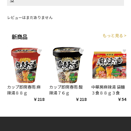
レビューはまだありません
もっと見る >
新商品
♥
♥
♥
カップ即席春雨 麻
カップ即席春雨 酸
中華房麻辣湯 袋麺
辣湯８８ｇ
辣湯７６ｇ
３食８８ｇ３食
￥218
￥218
￥548