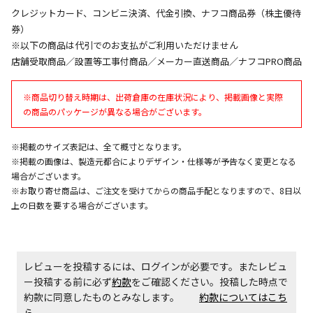
生する場合がございます。
クレジットカード、コンビニ決済、代金引換、ナフコ商品券（株主優待
券）
※以下の商品は代引でのお支払がご利用いただけません
商品購入個数ごとに送料がかかる商品です
店舗受取商品／設置等工事付商品／メーカー直送商品／ナフコPRO商品
※商品切り替え時期は、出荷倉庫の在庫状況により、掲載画像と実際
の商品のパッケージが異なる場合がございます。
※掲載のサイズ表記は、全て概寸となります。
※掲載の画像は、製造元都合によりデザイン・仕様等が予告なく変更となる
場合がございます。
※お取り寄せ商品は、ご注文を受けてからの商品手配となりますので、8日以
上の日数を要する場合がございます。
レビューを投稿するには、ログインが必要です。またレビュ
ー投稿する前に必ず
約款
をご確認ください。投稿した時点で
約款に同意したものとみなします。
約款についてはこち
ら