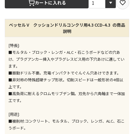
宅配や店舗受取を選択できる商品です
カートに入れる
店舗のみで受取できる商品です（宅配便でのお届けが
ベッセル V クッションドリルコンクリ用4.3 CCD-4.3 の商品
できません）
説明
※同時購入の商品は、全て同じ店舗での受取となりま
す
[特長]:
特定の店舗のみで受取ができる商品です（宅配便での
■モルタル・ブロック・レンガ・ALC・石こうボードなどの穴あ
お届けができません）
け、プラグアンカー挿入やプラグレスビス用の下穴あけに適してい
※同時購入の商品は、全て同じ店舗での受取となりま
ます。
す
■振動ドリル不要。充電インパクトでぐんぐん穴あけできます。
委託業者によりお届けする商品です
■非対称の特殊超硬チップ形状。切削スピードは一般形状の4倍以
※ほか商品との同時購入はできません。お手数です
上です。
が、ご購入手続きを分けてお買い求めください
■高負荷に耐えるクロムモリブデン鋼。刃先から六角軸まで一体加
※支払い方法の代金引換は選択できません。
工です。
※電話注文はできません。
宅配のみでお届けする商品です（店舗受取は選択でき
[用途]:
ません）
■被削材:コンクリート、モルタル、ブロック、レンガ、ALC、石こ
※「宅配・店舗受取」「宅配のみ」マークの商品のみ
うボード。
同時購入が可能です