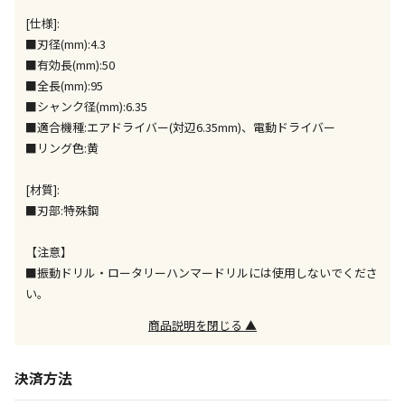
[仕様]:
午前9時までのご注文確定した商品については、当日に
出荷いたします。
■刃径(mm):4.3
ただし、メーカーの営業日に基づき出荷手続きを行う
■有効長(mm):50
ため、通常よりお時間をいただく場合がございます。
■全長(mm):95
また、日曜・祝日や年末年始などの長期休業期間中
■シャンク径(mm):6.35
は、休業明けからの出荷対応となります。
■適合機種:エアドライバー(対辺6.35mm)、電動ドライバー
■リング色:黄
設置工事代金も含まれた商品です
[材質]:
■刃部:特殊鋼
お見積商品です。金額・施工日はお打ち合わせの上、
決定となります。
【注意】
■振動ドリル・ロータリーハンマードリルには使用しないでくださ
い。
お見積商品です。金額・施工日はお打ち合わせの上、
商品説明を閉じる ▲
決定となります。
決済方法
エアコンの取付工事が必要な商品です。別途費用が発