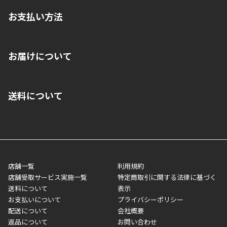
お支払い方法
※店舗受取を選択いただいた場合であっても弊社実店舗でお支払
お届けについて
いいただくことはできません。ご了承ください。
■クレジットカード
■ご自宅への宅配の場合
■コンビニ払い（前入金）
送料について
ご注文が確認出来次第、1～4営業日に発送いたします。「お取り
■代金引換(代引)※手数料がかかります
寄せ」の場合は商品が揃い次第のご発送となります。お荷物の発
■ポイント払い利用可
送完了が確認出来次第、お荷物番号の記載をしたメールをお送り
■領収書はお客様ご自身で発行となります。
5,000円（税込）以上お買い上げで送料無料キャンペーン実施中！
させて頂きます。オンラインストアの倉庫より発送後、約1～3営
■領収書に記載する金額については商品代・配送費からポイン
または、店舗受取なら送料無料！
業日にてお引渡しとなります。(離島などの場合、例外もあります)
ト・クーポンを差し引いた金額の領収書を発行しております。領
※一部、適用外、追加送料が必要な商品もございます。
収書には押印はしておりません。
メーカー直送品など一部商品については、その他商品との購入に
店舗一覧
利用規約
■商品によっては一部決済方法が使用できない場合がございま
制限がかかる場合がございます。また発送日についても、通常と
店舗受取サービス実施一覧
特定商取引に関する法律に基づく
す。
異なる場合がございます。対象商品の説明ページをご確認くださ
送料について
表示
い。
お支払いについて
プライバシーポリシー
配送について
会社概要
■店舗受取をご選択いただいた場合
返品について
お問い合わせ
ご注文が確認出来次第、お受取される店舗在庫を使用してご準備