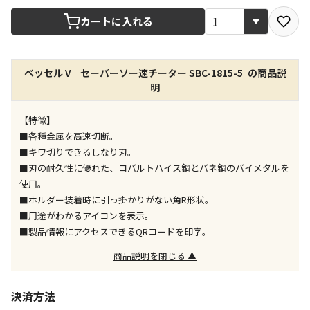
宅配や店舗受取を選択できる商品です
カートに入れる
店舗のみで受取できる商品です（宅配便でのお届けが
ベッセル V セーバーソー速チーター SBC-1815-5 の商品説
できません）
明
※同時購入の商品は、全て同じ店舗での受取となりま
す
【特徴】
特定の店舗のみで受取ができる商品です（宅配便での
■各種金属を高速切断。
お届けができません）
■キワ切りできるしなり刃。
※同時購入の商品は、全て同じ店舗での受取となりま
■刃の耐久性に優れた、コバルトハイス鋼とバネ鋼のバイメタルを
す
使用。
委託業者によりお届けする商品です
■ホルダー装着時に引っ掛かりがない角R形状。
※ほか商品との同時購入はできません。お手数です
■用途がわかるアイコンを表示。
が、ご購入手続きを分けてお買い求めください
■製品情報にアクセスできるQRコードを印字。
※支払い方法の代金引換は選択できません。
※電話注文はできません。
商品説明を閉じる ▲
宅配のみでお届けする商品です（店舗受取は選択でき
ません）
決済方法
※「宅配・店舗受取」「宅配のみ」マークの商品のみ