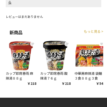
ら
エアコンの取付工事が必要な商品です。別途費用が発
生する場合がございます。
レビューはまだありません
商品購入個数ごとに送料がかかる商品です
もっと見る >
新商品
♥
♥
♥
カップ即席春雨 麻
カップ即席春雨 酸
中華房麻辣湯 袋麺
辣湯８８ｇ
辣湯７６ｇ
３食８８ｇ３食
￥218
￥218
￥548