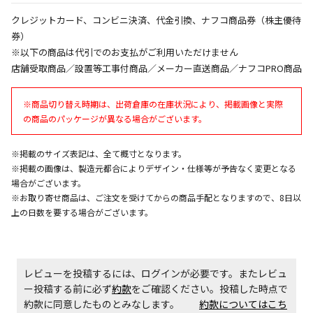
同時購入が可能です
クレジットカード、コンビニ決済、代金引換、ナフコ商品券（株主優待
午前9時までのご注文確定した商品については、当日に
券）
出荷いたします。
※以下の商品は代引でのお支払がご利用いただけません
ただし、メーカーの営業日に基づき出荷手続きを行う
店舗受取商品／設置等工事付商品／メーカー直送商品／ナフコPRO商品
ため、通常よりお時間をいただく場合がございます。
また、日曜・祝日や年末年始などの長期休業期間中
※商品切り替え時期は、出荷倉庫の在庫状況により、掲載画像と実際
は、休業明けからの出荷対応となります。
の商品のパッケージが異なる場合がございます。
設置工事代金も含まれた商品です
※掲載のサイズ表記は、全て概寸となります。
※掲載の画像は、製造元都合によりデザイン・仕様等が予告なく変更となる
場合がございます。
お見積商品です。金額・施工日はお打ち合わせの上、
※お取り寄せ商品は、ご注文を受けてからの商品手配となりますので、8日以
決定となります。
上の日数を要する場合がございます。
お見積商品です。金額・施工日はお打ち合わせの上、
レビューを投稿するには、ログインが必要です。またレビュ
決定となります。
ー投稿する前に必ず
約款
をご確認ください。投稿した時点で
約款に同意したものとみなします。
約款についてはこち