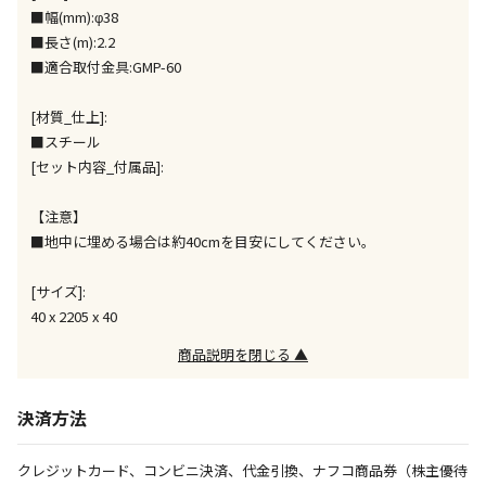
ません）
■幅(mm):φ38
※「宅配・店舗受取」「宅配のみ」マークの商品のみ
■長さ(m):2.2
同時購入が可能です
■適合取付金具:GMP-60
午前9時までのご注文確定した商品については、当日に
[材質_仕上]:
出荷いたします。
ただし、メーカーの営業日に基づき出荷手続きを行う
■スチール
ため、通常よりお時間をいただく場合がございます。
[セット内容_付属品]:
また、日曜・祝日や年末年始などの長期休業期間中
は、休業明けからの出荷対応となります。
【注意】
■地中に埋める場合は約40cmを目安にしてください。
設置工事代金も含まれた商品です
[サイズ]:
40 x 2205 x 40
お見積商品です。金額・施工日はお打ち合わせの上、
商品説明を閉じる ▲
決定となります。
決済方法
お見積商品です。金額・施工日はお打ち合わせの上、
決定となります。
クレジットカード、コンビニ決済、代金引換、ナフコ商品券（株主優待