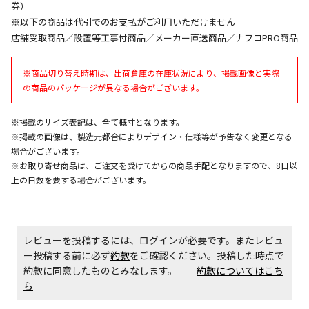
券）
※以下の商品は代引でのお支払がご利用いただけません
店舗受取商品／設置等工事付商品／メーカー直送商品／ナフコPRO商品
エアコンの取付工事が必要な商品です。別途費用が発
生する場合がございます。
※商品切り替え時期は、出荷倉庫の在庫状況により、掲載画像と実際
の商品のパッケージが異なる場合がございます。
商品購入個数ごとに送料がかかる商品です
※掲載のサイズ表記は、全て概寸となります。
※掲載の画像は、製造元都合によりデザイン・仕様等が予告なく変更となる
場合がございます。
※お取り寄せ商品は、ご注文を受けてからの商品手配となりますので、8日以
上の日数を要する場合がございます。
レビューを投稿するには、ログインが必要です。またレビュ
ー投稿する前に必ず
約款
をご確認ください。投稿した時点で
約款に同意したものとみなします。
約款についてはこち
ら