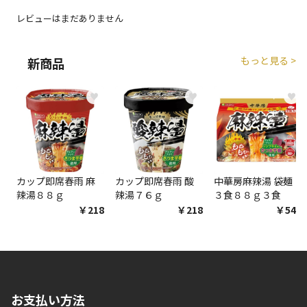
レビューはまだありません
もっと見る >
新商品
♥
♥
♥
カップ即席春雨 麻
カップ即席春雨 酸
中華房麻辣湯 袋麺
辣湯８８ｇ
辣湯７６ｇ
３食８８ｇ３食
￥218
￥218
￥548
お支払い方法