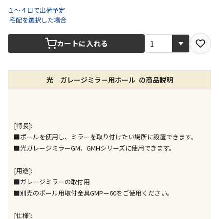
１～４日で出荷予定
宅配を選択した場合
宅配や店舗受取を選択できる商品です
カートに入れる
店舗のみで受取できる商品です（宅配便でのお届けが
できません）
光 ガレージミラー用ポール の商品説明
※同時購入の商品は、全て同じ店舗での受取となりま
す
特定の店舗のみで受取ができる商品です（宅配便での
お届けができません）
[特長]:
※同時購入の商品は、全て同じ店舗での受取となりま
■ポールを使用し、ミラーを取り付けたい場所に設置できます。
す
■光ガレージミラーGM、GMHシリーズに使用できます。
委託業者によりお届けする商品です
※ほか商品との同時購入はできません。お手数です
[用途]:
が、ご購入手続きを分けてお買い求めください
■ガレージミラーの取付用
※支払い方法の代金引換は選択できません。
■別売のポール用取付金具GMPー60をご使用ください。
※電話注文はできません。
宅配のみでお届けする商品です（店舗受取は選択でき
[仕様]: