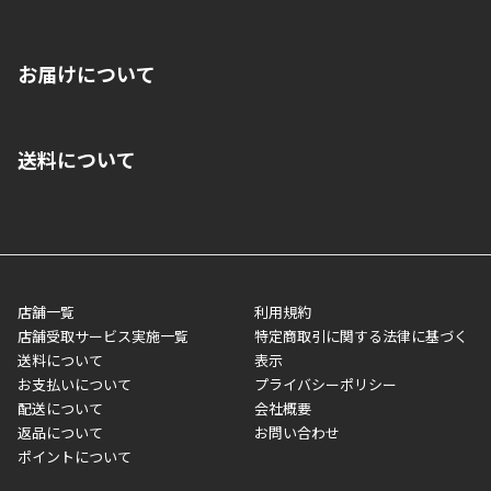
※店舗受取を選択いただいた場合であっても弊社実店舗でお支払
お届けについて
いいただくことはできません。ご了承ください。
■クレジットカード
■ご自宅への宅配の場合
■コンビニ払い（前入金）
送料について
ご注文が確認出来次第、1～4営業日に発送いたします。「お取り
■代金引換(代引)※手数料がかかります
寄せ」の場合は商品が揃い次第のご発送となります。お荷物の発
■ポイント払い利用可
送完了が確認出来次第、お荷物番号の記載をしたメールをお送り
■領収書はお客様ご自身で発行となります。
5,000円（税込）以上お買い上げで送料無料キャンペーン実施中！
させて頂きます。オンラインストアの倉庫より発送後、約1～3営
■領収書に記載する金額については商品代・配送費からポイン
または、店舗受取なら送料無料！
業日にてお引渡しとなります。(離島などの場合、例外もあります)
ト・クーポンを差し引いた金額の領収書を発行しております。領
※一部、適用外、追加送料が必要な商品もございます。
収書には押印はしておりません。
メーカー直送品など一部商品については、その他商品との購入に
店舗一覧
利用規約
■商品によっては一部決済方法が使用できない場合がございま
制限がかかる場合がございます。また発送日についても、通常と
店舗受取サービス実施一覧
特定商取引に関する法律に基づく
す。
異なる場合がございます。対象商品の説明ページをご確認くださ
送料について
表示
い。
お支払いについて
プライバシーポリシー
配送について
会社概要
■店舗受取をご選択いただいた場合
返品について
お問い合わせ
ご注文が確認出来次第、お受取される店舗在庫を使用してご準備
ポイントについて
をさせていただきます。店舗に在庫がない場合は店舗よりお取り
寄せにてご準備をさせていただきます。※商品によってはお時間