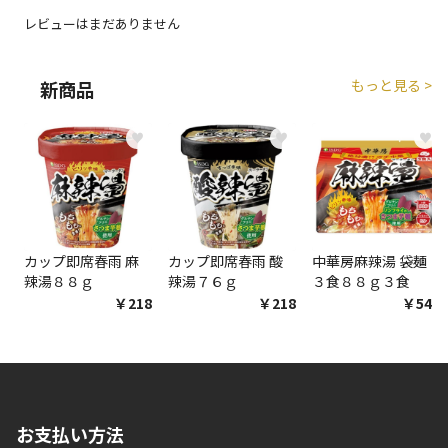
生する場合がございます。
レビューはまだありません
商品購入個数ごとに送料がかかる商品です
もっと見る >
新商品
♥
♥
♥
カップ即席春雨 麻
カップ即席春雨 酸
中華房麻辣湯 袋麺
辣湯８８ｇ
辣湯７６ｇ
３食８８ｇ３食
￥218
￥218
￥548
お支払い方法