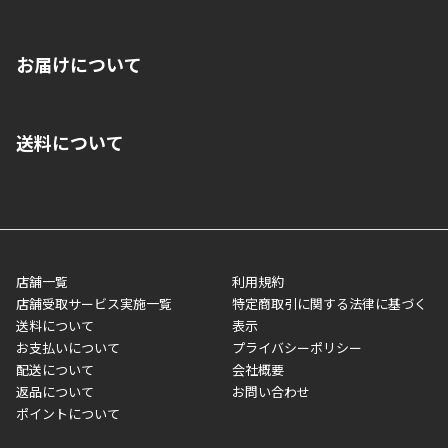
※店舗受取を選択いただいた場合であっても弊社実店舗でお支払
お届けについて
いいただくことはできません。ご了承ください。
■クレジットカード
■ご自宅への宅配の場合
■コンビニ払い（前入金）
送料について
ご注文が確認出来次第、1～4営業日に発送いたします。「お取り
■代金引換(代引)※手数料がかかります
寄せ」の場合は商品が揃い次第のご発送となります。お荷物の発
■ポイント払い利用可
送完了が確認出来次第、お荷物番号の記載をしたメールをお送り
■領収書はお客様ご自身で発行となります。
5,000円（税込）以上お買い上げで送料無料キャンペーン実施中！
させて頂きます。オンラインストアの倉庫より発送後、約1～3営
■領収書に記載する金額については商品代・配送費からポイン
または、店舗受取なら送料無料！
業日にてお引渡しとなります。(離島などの場合、例外もあります)
ト・クーポンを差し引いた金額の領収書を発行しております。領
※一部、適用外、追加送料が必要な商品もございます。
収書には押印はしておりません。
メーカー直送品など一部商品については、その他商品との購入に
店舗一覧
利用規約
■商品によっては一部決済方法が使用できない場合がございま
制限がかかる場合がございます。また発送日についても、通常と
店舗受取サービス実施一覧
特定商取引に関する法律に基づく
す。
異なる場合がございます。対象商品の説明ページをご確認くださ
送料について
表示
い。
お支払いについて
プライバシーポリシー
配送について
会社概要
■店舗受取をご選択いただいた場合
返品について
お問い合わせ
ご注文が確認出来次第、お受取される店舗在庫を使用してご準備
ポイントについて
をさせていただきます。店舗に在庫がない場合は店舗よりお取り
寄せにてご準備をさせていただきます。※商品によってはお時間