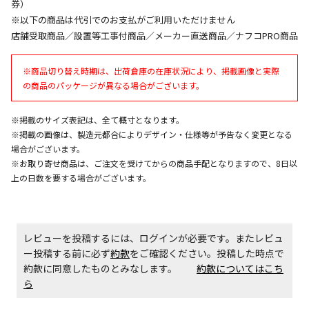
券）
午前9時までのご注文確定した商品については、当日に
※以下の商品は代引でのお支払がご利用いただけません
出荷いたします。
店舗受取商品／設置等工事付商品／メーカー直送商品／ナフコPRO商品
ただし、メーカーの営業日に基づき出荷手続きを行う
ため、通常よりお時間をいただく場合がございます。
※商品切り替え時期は、出荷倉庫の在庫状況により、掲載画像と実際
また、日曜・祝日や年末年始などの長期休業期間中
の商品のパッケージが異なる場合がございます。
は、休業明けからの出荷対応となります。
※掲載のサイズ表記は、全て概寸となります。
設置工事代金も含まれた商品です
※掲載の画像は、製造元都合によりデザイン・仕様等が予告なく変更となる
場合がございます。
※お取り寄せ商品は、ご注文を受けてからの商品手配となりますので、8日以
お見積商品です。金額・施工日はお打ち合わせの上、
上の日数を要する場合がございます。
決定となります。
レビューを投稿するには、ログインが必要です。またレビュ
お見積商品です。金額・施工日はお打ち合わせの上、
ー投稿する前に必ず
約款
をご確認ください。投稿した時点で
決定となります。
約款に同意したものとみなします。
約款についてはこち
ら
エアコンの取付工事が必要な商品です。別途費用が発