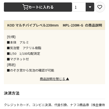
宅配や店舗受取を選択できる商品です
カートに入れる
店舗のみで受取できる商品です（宅配便でのお届けが
できません）
KOD マルチパイプレベル230mm MPL-230M-G の商品説明
※同時購入の商品は、全て同じ店舗での受取となりま
す
[仕様]:
特定の店舗のみで受取ができる商品です（宅配便での
■本体 アルミ
お届けができません）
■気泡管 アクリル樹脂
※同時購入の商品は、全て同じ店舗での受取となりま
■1/50 1/100勾配測定
す
■マグネット付
委託業者によりお届けする商品です
[用途]:
※ほか商品との同時購入はできません。お手数です
■のぞき窓から気泡の確認が可能
が、ご購入手続きを分けてお買い求めください
※支払い方法の代金引換は選択できません。
商品説明を閉じる ▲
※電話注文はできません。
宅配のみでお届けする商品です（店舗受取は選択でき
決済方法
ません）
※「宅配・店舗受取」「宅配のみ」マークの商品のみ
クレジットカード、コンビニ決済、代金引換、ナフコ商品券（株主優待
同時購入が可能です