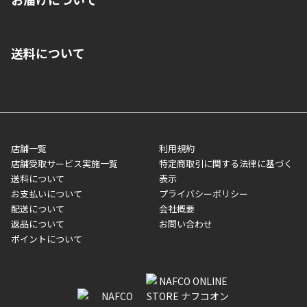
いいただくことはできません。ご了承ください。
■クレジットカード
■ご自宅への宅配の場合
■コンビニ払い（前入金）
送料について
ご注文が確認出来次第、1～4営業日に発送いたします。「お取り
■代金引換(代引)※手数料がかかります
寄せ」の場合は商品が揃い次第のご発送となります。お荷物の発
■ポイント払い利用可
送完了が確認出来次第、お荷物番号の記載をしたメールをお送り
■領収書はお客様ご自身で発行となります。
5,000円（税込）以上お買い上げで送料無料キャンペーン実施中！
させて頂きます。オンラインストアの倉庫より発送後、約1～3営
■領収書に記載する金額については商品代・配送費からポイン
または、店舗受取なら送料無料！
業日にてお引渡しとなります。(離島などの場合、例外もあります)
ト・クーポンを差し引いた金額の領収書を発行しております。領
※一部、適用外、追加送料が必要な商品もございます。
収書には押印はしておりません。
メーカー直送品など一部商品については、その他商品との購入に
店舗一覧
利用規約
■商品によっては一部決済方法が使用できない場合がございま
制限がかかる場合がございます。また発送日についても、通常と
店舗受取サービス実施一覧
特定商取引に関する法律に基づく
す。
異なる場合がございます。対象商品の説明ページをご確認くださ
送料について
表示
い。
お支払いについて
プライバシーポリシー
配送について
会社概要
■店舗受取をご選択いただいた場合
返品について
お問い合わせ
ご注文が確認出来次第、お受取される店舗在庫を使用してご準備
ポイントについて
をさせていただきます。店舗に在庫がない場合は店舗よりお取り
寄せにてご準備をさせていただきます。※商品によってはお時間
いただく場合がございます。店舗準備でのお渡しとなる為、商品
のみの受け渡しとなります。（箱や納品書は付属しておりませ