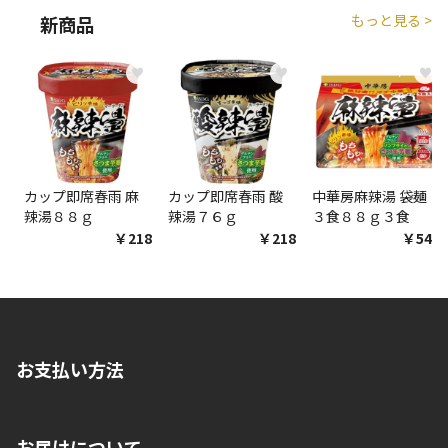
もっと見る >
新商品
商品購入個数ごとに送料がかかる商品です
♥
♥
♥
カップ即席春雨 麻
カップ即席春雨 酸
中華房麻辣湯 袋麺
辣湯８８ｇ
辣湯７６ｇ
３食８８ｇ３食
￥218
￥218
￥548
お支払い方法
※店舗受取を選択いただいた場合であっても弊社実店舗でお支払
お届けについて