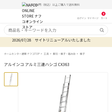
5,000円（税込）以上ご購入で送料無料
0
ログイン
マイ
ページ
カート
検索キーワード
2026/07/28 サイトリニューアルいたしました
ホームセンター通販 ナフコTOP
工具
脚立・梯子・踏み台
梯子
アルインコ アルミ三連ハシゴ CX363