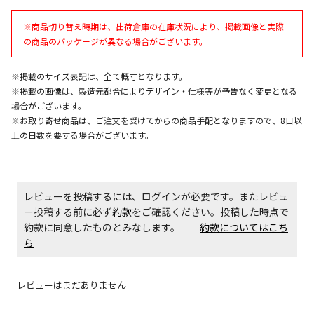
午前9時までのご注文確定した商品については、当日に
出荷いたします。
※商品切り替え時期は、出荷倉庫の在庫状況により、掲載画像と実際
ただし、メーカーの営業日に基づき出荷手続きを行う
の商品のパッケージが異なる場合がございます。
ため、通常よりお時間をいただく場合がございます。
また、日曜・祝日や年末年始などの長期休業期間中
は、休業明けからの出荷対応となります。
※掲載のサイズ表記は、全て概寸となります。
※掲載の画像は、製造元都合によりデザイン・仕様等が予告なく変更となる
場合がございます。
設置工事代金も含まれた商品です
※お取り寄せ商品は、ご注文を受けてからの商品手配となりますので、8日以
上の日数を要する場合がございます。
お見積商品です。金額・施工日はお打ち合わせの上、
決定となります。
レビューを投稿するには、ログインが必要です。またレビュ
ー投稿する前に必ず
約款
をご確認ください。投稿した時点で
約款に同意したものとみなします。
約款についてはこち
お見積商品です。金額・施工日はお打ち合わせの上、
ら
決定となります。
レビューはまだありません
エアコンの取付工事が必要な商品です。別途費用が発
生する場合がございます。