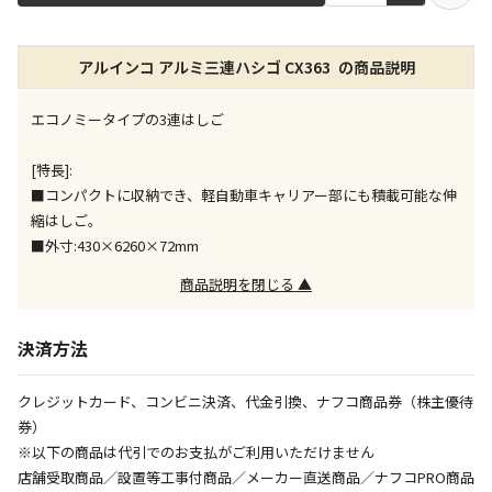
店舗のみで受取できる商品です（宅配便でのお届けが
アルインコ アルミ三連ハシゴ CX363 の商品説明
できません）
※同時購入の商品は、全て同じ店舗での受取となりま
す
エコノミータイプの3連はしご
特定の店舗のみで受取ができる商品です（宅配便での
[特長]:
お届けができません）
■コンパクトに収納でき、軽自動車キャリアー部にも積載可能な伸
※同時購入の商品は、全て同じ店舗での受取となりま
縮はしご。
す
■外寸:430×6260×72mm
委託業者によりお届けする商品です
商品説明を閉じる ▲
※ほか商品との同時購入はできません。お手数です
が、ご購入手続きを分けてお買い求めください
※支払い方法の代金引換は選択できません。
決済方法
※電話注文はできません。
宅配のみでお届けする商品です（店舗受取は選択でき
クレジットカード、コンビニ決済、代金引換、ナフコ商品券（株主優待
ません）
券）
※「宅配・店舗受取」「宅配のみ」マークの商品のみ
※以下の商品は代引でのお支払がご利用いただけません
同時購入が可能です
店舗受取商品／設置等工事付商品／メーカー直送商品／ナフコPRO商品