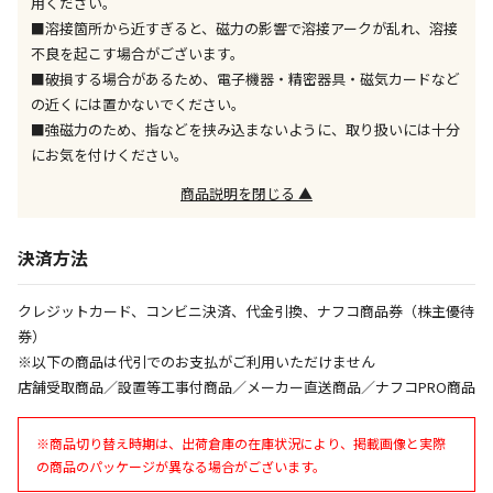
用ください。
午前9時までのご注文確定した商品については、当日に
■溶接箇所から近すぎると、磁力の影響で溶接アークが乱れ、溶接
出荷いたします。
ただし、メーカーの営業日に基づき出荷手続きを行う
不良を起こす場合がございます。
ため、通常よりお時間をいただく場合がございます。
■破損する場合があるため、電子機器・精密器具・磁気カードなど
また、日曜・祝日や年末年始などの長期休業期間中
の近くには置かないでください。
は、休業明けからの出荷対応となります。
■強磁力のため、指などを挟み込まないように、取り扱いには十分
にお気を付けください。
設置工事代金も含まれた商品です
商品説明を閉じる ▲
お見積商品です。金額・施工日はお打ち合わせの上、
決済方法
決定となります。
クレジットカード、コンビニ決済、代金引換、ナフコ商品券（株主優待
券）
お見積商品です。金額・施工日はお打ち合わせの上、
※以下の商品は代引でのお支払がご利用いただけません
決定となります。
店舗受取商品／設置等工事付商品／メーカー直送商品／ナフコPRO商品
※商品切り替え時期は、出荷倉庫の在庫状況により、掲載画像と実際
エアコンの取付工事が必要な商品です。別途費用が発
の商品のパッケージが異なる場合がございます。
生する場合がございます。