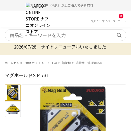
5,000円（税込）以上ご購入で送料無料
0
ログイン
マイ
ページ
カート
検索キーワード
2026/07/28 サイトリニューアルいたしました
ホームセンター通販 ナフコTOP
工具
溶接機
溶接機・溶接消耗品
マグホールドS P-731