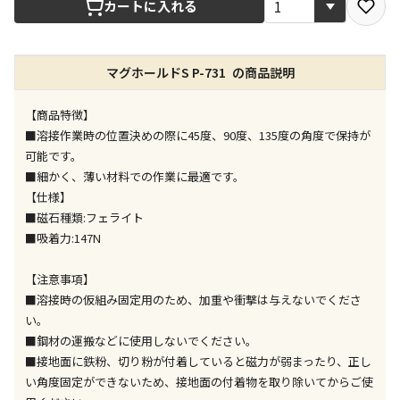
カートに入れる
店舗のみで受取できる商品です（宅配便でのお届けが
できません）
マグホールドS P-731 の商品説明
※同時購入の商品は、全て同じ店舗での受取となりま
す
【商品特徴】
特定の店舗のみで受取ができる商品です（宅配便での
■溶接作業時の位置決めの際に45度、90度、135度の角度で保持が
お届けができません）
可能です。
※同時購入の商品は、全て同じ店舗での受取となりま
■細かく、薄い材料での作業に最適です。
す
【仕様】
委託業者によりお届けする商品です
■磁石種類:フェライト
※ほか商品との同時購入はできません。お手数です
■吸着力:147N
が、ご購入手続きを分けてお買い求めください
※支払い方法の代金引換は選択できません。
【注意事項】
※電話注文はできません。
■溶接時の仮組み固定用のため、加重や衝撃は与えないでくださ
宅配のみでお届けする商品です（店舗受取は選択でき
い。
ません）
■鋼材の運搬などに使用しないでください。
※「宅配・店舗受取」「宅配のみ」マークの商品のみ
■接地面に鉄粉、切り粉が付着していると磁力が弱まったり、正し
同時購入が可能です
い角度固定ができないため、接地面の付着物を取り除いてからご使