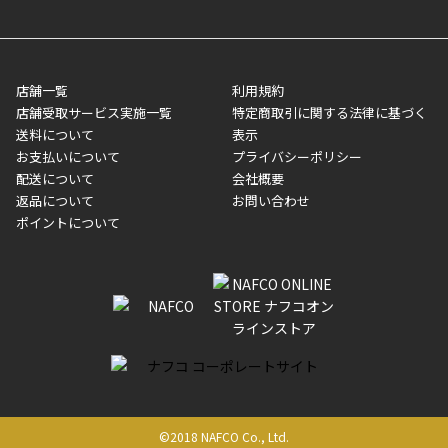
■領収書はお客様ご自身で発行となります。
5,000円（税込）以上お買い上げで送料無料キャンペーン実施中！
させて頂きます。オンラインストアの倉庫より発送後、約1～3営
■領収書に記載する金額については商品代・配送費からポイン
または、店舗受取なら送料無料！
業日にてお引渡しとなります。(離島などの場合、例外もあります)
ト・クーポンを差し引いた金額の領収書を発行しております。領
※一部、適用外、追加送料が必要な商品もございます。
収書には押印はしておりません。
メーカー直送品など一部商品については、その他商品との購入に
店舗一覧
利用規約
■商品によっては一部決済方法が使用できない場合がございま
制限がかかる場合がございます。また発送日についても、通常と
店舗受取サービス実施一覧
特定商取引に関する法律に基づく
す。
異なる場合がございます。対象商品の説明ページをご確認くださ
送料について
表示
い。
お支払いについて
プライバシーポリシー
配送について
会社概要
■店舗受取をご選択いただいた場合
返品について
お問い合わせ
ご注文が確認出来次第、お受取される店舗在庫を使用してご準備
ポイントについて
をさせていただきます。店舗に在庫がない場合は店舗よりお取り
寄せにてご準備をさせていただきます。※商品によってはお時間
いただく場合がございます。店舗準備でのお渡しとなる為、商品
のみの受け渡しとなります。（箱や納品書は付属しておりませ
ん）店舗で準備が出来次第、メールにてご連絡させていただきま
す。
©2018 NAFCO Co., Ltd.