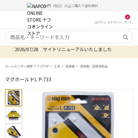
5,000円（税込）以上ご購入で送料無料
0
ログイン
マイ
ページ
カート
検索キーワード
2026/07/28 サイトリニューアルいたしました
ホームセンター通販 ナフコTOP
工具
溶接機
溶接機・溶接消耗品
マグホールドL P-733