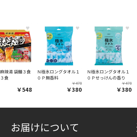
♥
♥
♥
麻辣湯 袋麺３食
Ｎ極氷ロングタオル１
Ｎ極氷ロングタオル１
３食
０Ｐ無香料
０Ｐせっけんの香り
￥478
￥478
￥548
￥380
￥380
お届けについて