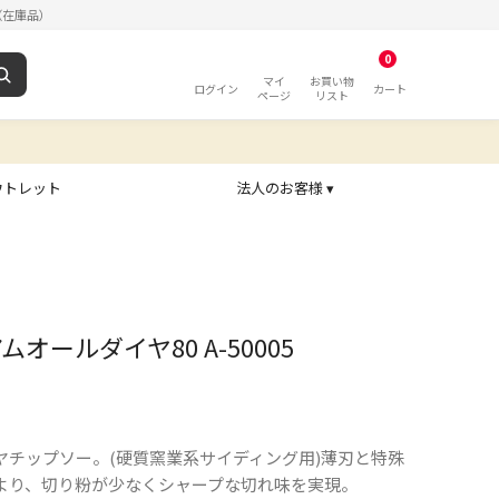
（在庫品）
0
マイ
お買い物
ログイン
カート
ページ
リスト
ウトレット
法人のお客様 ▾
オールダイヤ80 A-50005
ヤチップソー。(硬質窯業系サイディング用)薄刃と特殊
より、切り粉が少なくシャープな切れ味を実現。