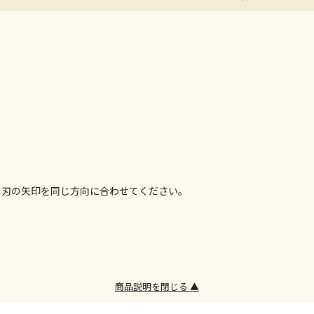
ん）
※同時購入の
委託業者によ
※ほか商品と
けてお買い求
※支払い方法
※電話注文は
宅配のみでお
※「宅配・店
午前9時まで
ただし、メー
コ刃の矢印を同じ方向に合わせてください。
間をいただく
また、日曜・
荷対応となり
設置工事代金
商品説明を閉じる ▲
お見積商品で