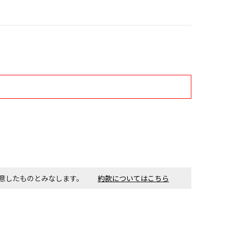
す。金額・施工日はお打ち合わせの上、決定となります。
付工事が必要な商品です。別途費用が発生する場合がござい
ごとに送料がかかる商品です
同意したものとみなします。
約款についてはこちら