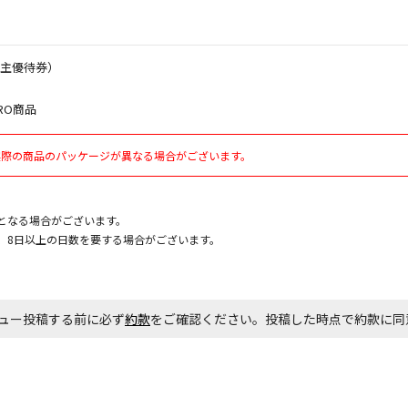
株主優待券）
お見積商品で
RO商品
実際の商品のパッケージが異なる場合がございます。
エアコンの取
ます。
となる場合がございます。
商品購入個数
、8日以上の日数を要する場合がございます。
ュー投稿する前に必ず
約款
をご確認ください。投稿した時点で約款に