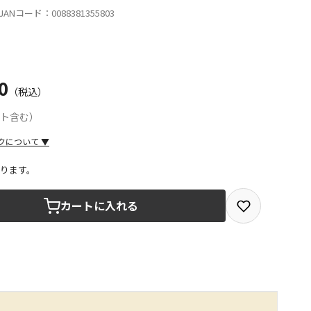
ANコード：0088381355803
0
（税込）
ント含む）
クについて
▼
ります。
取を選択できる商品です
カートに入れる
取できる商品です（宅配便でのお届けができません）
商品は、全て同じ店舗での受取となります
みで受取ができる商品です（宅配便でのお届けができませ