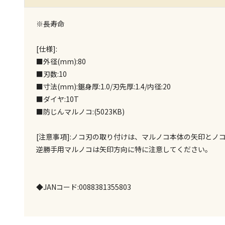
※長寿命
[仕様]:
■外径(mm):80
■刃数:10
■寸法(mm):鋸身厚:1.0/刃先厚:1.4/内径:20
■ダイヤ:10T
■防じんマルノコ:(5023KB)
[注意事項]:ノコ刃の取り付けは、マルノコ本体の矢印とノ
逆勝手用マルノコは矢印方向に特に注意してください。
◆JANコード:0088381355803