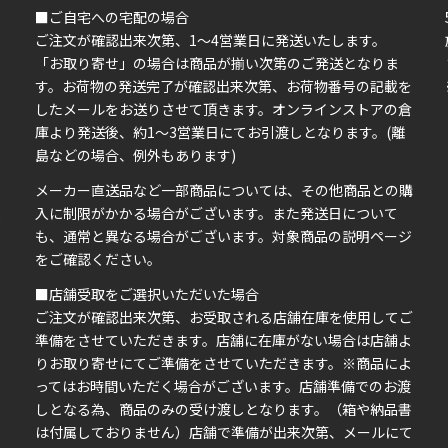
■ご自宅への宅配の場合
ご注文が確認出来次第、1～4営業日に発送いたします。
「お取り寄せ」の場合は商品が揃い次第のご発送となりま
す。お荷物の発送完了が確認出来次第、お荷物番号の記載を
したメールをお送りさせて頂きます。オンラインストアの倉
庫より発送後、約1～3営業日にてお引渡しとなります。(離
島などの場合、例外もあります)
イ
メーカー直送品など一部商品については、その他商品との購
ま
入に制限がかかる場合がございます。また発送日について
も、通常と異なる場合がございます。対象商品の説明ページ
い
をご確認ください。
■店舗受取をご選択いただいた場合
ご注文が確認出来次第、お受取される店舗在庫を使用してご
準備をさせていただきます。店舗に在庫がない場合は店舗よ
りお取り寄せにてご準備をさせていただきます。※商品によ
ってはお時間いただく場合がございます。店舗準備でのお渡
しとなる為、商品のみの受け渡しとなります。（箱や納品書
は付属しておりません）店舗で準備が出来次第、メールにて