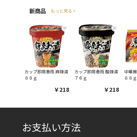
新商品
もっと見る >
♥
♥
カップ即席春雨 麻辣湯
カップ即席春雨 酸辣湯
中華房
８８ｇ
７６ｇ
８８ｇ
￥218
￥218
お支払い方法