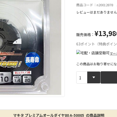
商品コード：n20012878 J
レビューはまだありません
¥13,98
販売価格：
63ポイント（特典ポイ
マー
この商品はお取り寄せにな
宅配や店舗受
店舗のみで受
※同時購入の
特定の店舗の
マキタ プレミアムオールダイヤ80 A-50005 の商品説明