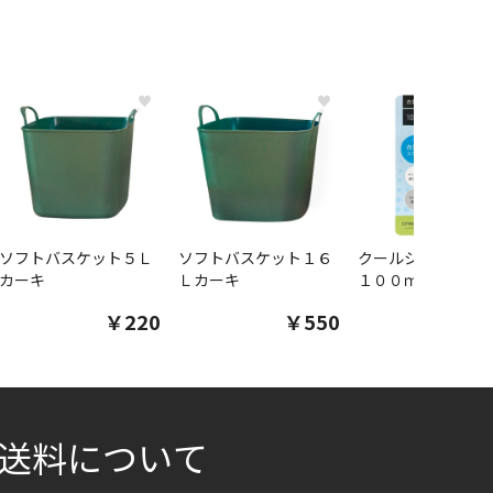
♥
♥
ソフトバスケット５Ｌ
ソフトバスケット１６
クールシャツスプ
カーキ
Ｌカーキ
１００ｍｌ
￥220
￥550
￥1
送料について