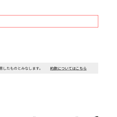
す。金額・施工日はお打ち合わせの上、決定となります。
付工事が必要な商品です。別途費用が発生する場合がござい
ごとに送料がかかる商品です
同意したものとみなします。
約款についてはこちら