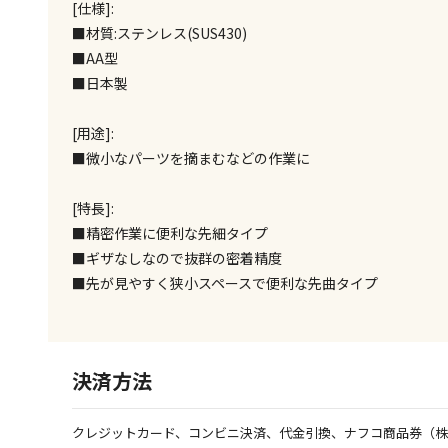
[仕様]:
■材質:ステンレス(SUS430)
■AA型
■日本製
[用途]:
■微小なパーツを摘まむなどの作業に
[特長]:
■精密作業に便利な先細タイプ
■ギザなしなので抜群の密着精度
■先が見やすく狭小スペースで便利な先曲タイプ
決済方法
クレジットカード、コンビニ決済、代金引換、ナフコ商品券（