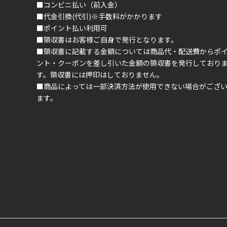
■コンビニ払い（前入金）
■代金引換(代引)※手数料がかかります
■ポイント払い利用可
■領収書はお客様ご自身で発行となります。
■領収書に記載する金額については商品代・配送費からポ
ント・クーポンを差し引いた金額の領収書を発行しており
す。領収書には押印はしておりません。
■商品によっては一部決済方法が使用できない場合がござ
ます。