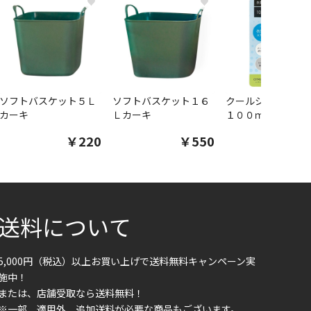
♥
♥
ソフトバスケット５Ｌ
ソフトバスケット１６
クールシャツスプ
カーキ
Ｌカーキ
１００ｍｌ
￥220
￥550
￥1
送料について
5,000円（税込）以上お買い上げで送料無料キャンペーン実
施中！
または、店舗受取なら送料無料！
※一部、適用外、追加送料が必要な商品もございます。