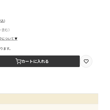
税込）
ト含む）
クについて
▼
ります。
取を選択できる商品です
カートに入れる
取できる商品です（宅配便でのお届けができません）
商品は、全て同じ店舗での受取となります
みで受取ができる商品です（宅配便でのお届けができませ
商品は、全て同じ店舗での受取となります