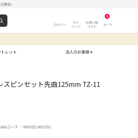
（在庫品）
0
マイ
お買い物
ログイン
カート
ページ
リスト
ウトレット
法人のお客様 ▾
ンレスピンセット先曲125mm TZ-11
ANコード：4907052403703