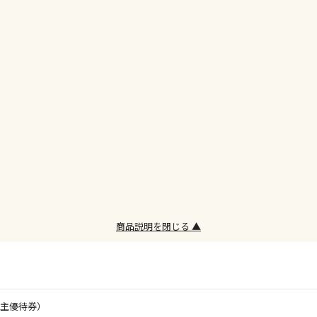
委託業者によ
※ほか商品と
けてお買い求
※支払い方法
※電話注文は
宅配のみでお
※「宅配・店
午前9時まで
ただし、メー
間をいただく
また、日曜・
荷対応となり
商品説明を閉じる ▲
設置工事代金
お見積商品で
株主優待券）