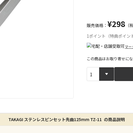
¥298
販売価格：
（
1ポイント（特典ポイン
マー
この商品はお取り寄せにな
宅配や店舗受
店舗のみで受
※同時購入の
特定の店舗の
TAKAGI ステンレスピンセット先曲125mm TZ-11 の商品説明
ん）
※同時購入の