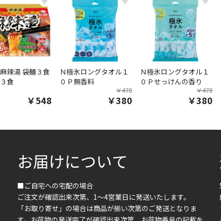
♥
♥
♥
麻辣湯 袋麺３食
Ｎ極氷ロングタオル１
Ｎ極氷ロングタオル１
３食
０Ｐ無香料
０Ｐせっけんの香り
￥478
￥478
￥548
￥380
￥380
お届けについて
■ご自宅への宅配の場合
ご注文が確認出来次第、1～4営業日に発送いたします。
「お取り寄せ」の場合は商品が揃い次第のご発送となりま
す。お荷物の発送完了が確認出来次第、お荷物番号の記載を