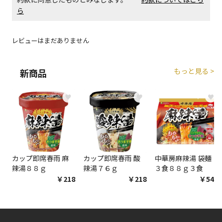
エアコンの取付工事が必要な商品です。別途費用が発
ら
生する場合がございます。
レビューはまだありません
商品購入個数ごとに送料がかかる商品です
もっと見る >
新商品
♥
♥
♥
カップ即席春雨 麻
カップ即席春雨 酸
中華房麻辣湯 袋麺
辣湯８８ｇ
辣湯７６ｇ
３食８８ｇ３食
￥218
￥218
￥548