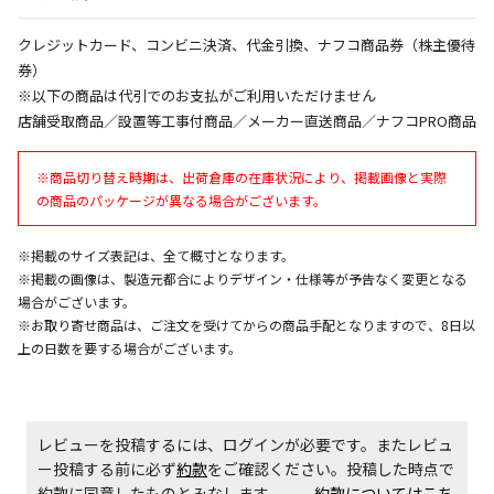
同時購入が可能です
クレジットカード、コンビニ決済、代金引換、ナフコ商品券（株主優待
午前9時までのご注文確定した商品については、当日に
出荷いたします。
券）
ただし、メーカーの営業日に基づき出荷手続きを行う
※以下の商品は代引でのお支払がご利用いただけません
ため、通常よりお時間をいただく場合がございます。
店舗受取商品／設置等工事付商品／メーカー直送商品／ナフコPRO商品
また、日曜・祝日や年末年始などの長期休業期間中
は、休業明けからの出荷対応となります。
※商品切り替え時期は、出荷倉庫の在庫状況により、掲載画像と実際
の商品のパッケージが異なる場合がございます。
設置工事代金も含まれた商品です
※掲載のサイズ表記は、全て概寸となります。
※掲載の画像は、製造元都合によりデザイン・仕様等が予告なく変更となる
お見積商品です。金額・施工日はお打ち合わせの上、
場合がございます。
決定となります。
※お取り寄せ商品は、ご注文を受けてからの商品手配となりますので、8日以
上の日数を要する場合がございます。
お見積商品です。金額・施工日はお打ち合わせの上、
決定となります。
レビューを投稿するには、ログインが必要です。またレビュ
ー投稿する前に必ず
約款
をご確認ください。投稿した時点で
約款に同意したものとみなします。
約款についてはこち