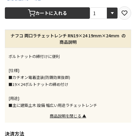
宅配や店舗受取を選択できる商品です
カートに入れる
店舗のみで受取できる商品です（宅配便でのお届けが
できません）
ナフコ 両口ラチェットレンチ RN19×24 19mm×24mm の
※同時購入の商品は、全て同じ店舗での受取となりま
商品説明
す
特定の店舗のみで受取ができる商品です（宅配便での
ボルトナットの締付けに便利
お届けができません）
※同時購入の商品は、全て同じ店舗での受取となりま
[仕様]:
す
■カチオン電着塗装(防錆効果抜群)
委託業者によりお届けする商品です
■19×24ボルトナットの締め付け
※ほか商品との同時購入はできません。お手数です
が、ご購入手続きを分けてお買い求めください
[用途]:
※支払い方法の代金引換は選択できません。
■主に建築土木 設備 幅広い用途ラチェットレンチ
※電話注文はできません。
商品説明を閉じる ▲
宅配のみでお届けする商品です（店舗受取は選択でき
ません）
※「宅配・店舗受取」「宅配のみ」マークの商品のみ
決済方法