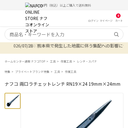
5,000円（税込）以上ご購入で送料無料
0
ログイン
マイ
ページ
カート
検索キーワード
2026/07/28 熊本県で発生した地震に伴う集配への影響について 7
2026/07/28 サイトリニューアルいたしました
ホームセンター通販 ナフコTOP
工具
作業工具
レンチ・スパナ
特集
プライベートブランド特集
工具
作業工具
ナフコ 両口ラチェットレンチ RN19×24 19mm×24mm