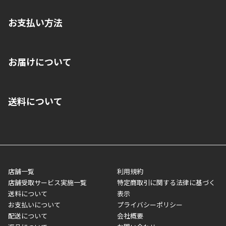
お支払い方法
※店舗受取を選択いただいた場合であっても弊社実店舗でお支払
お届けについて
いいただくことはできません。ご了承ください。
■クレジットカード
■ご自宅への宅配の場合
■コンビニ払い（前入金）
送料について
ご注文が確認出来次第、1～4営業日に発送いたします。「お取り
■代金引換(代引)※手数料がかかります
寄せ」の場合は商品が揃い次第のご発送となります。お荷物の発
■ポイント払い利用可
送完了が確認出来次第、お荷物番号の記載をしたメールをお送り
■領収書はお客様ご自身で発行となります。
5,000円（税込）以上お買い上げで送料無料キャンペーン実施中！
させて頂きます。オンラインストアの倉庫より発送後、約1～3営
■領収書に記載する金額については商品代・配送費からポイン
または、店舗受取なら送料無料！
業日にてお引渡しとなります。(離島などの場合、例外もあります)
ト・クーポンを差し引いた金額の領収書を発行しております。領
※一部、適用外、追加送料が必要な商品もございます。
収書には押印はしておりません。
メーカー直送品など一部商品については、その他商品との購入に
店舗一覧
利用規約
■商品によっては一部決済方法が使用できない場合がございま
制限がかかる場合がございます。また発送日についても、通常と
店舗受取サービス実施一覧
特定商取引に関する法律に基づく
す。
異なる場合がございます。対象商品の説明ページをご確認くださ
送料について
表示
い。
お支払いについて
プライバシーポリシー
配送について
会社概要
■店舗受取をご選択いただいた場合