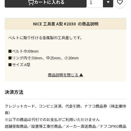
カートに入れる
店舗のみで受取できる商品です（宅配便でのお届けが
できません）
NICE 工具差 A型 #2030 の商品説明
※同時購入の商品は、全て同じ店舗での受取となりま
す
ベルトに取り付ける金属製の工具差しです。
特定の店舗のみで受取ができる商品です（宅配便での
お届けができません）
■ベルト巾:69mm
※同時購入の商品は、全て同じ店舗での受取となりま
■リング内寸:50mm、中25mm、小20mm
す
■サイズ:A型
委託業者によりお届けする商品です
商品説明を閉じる ▲
※ほか商品との同時購入はできません。お手数です
が、ご購入手続きを分けてお買い求めください
※支払い方法の代金引換は選択できません。
決済方法
※電話注文はできません。
宅配のみでお届けする商品です（店舗受取は選択でき
クレジットカード、コンビニ決済、代金引換、ナフコ商品券（株主優待
ません）
券）
※「宅配・店舗受取」「宅配のみ」マークの商品のみ
※以下の商品は代引でのお支払がご利用いただけません
同時購入が可能です
店舗受取商品／設置等工事付商品／メーカー直送商品／ナフコPRO商品