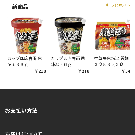
もっと見る >
新商品
商品購入個数ごとに送料がかかる商品です
♥
♥
♥
カップ即席春雨 麻
カップ即席春雨 酸
中華房麻辣湯 袋麺
辣湯８８ｇ
辣湯７６ｇ
３食８８ｇ３食
￥218
￥218
￥548
お支払い方法
※店舗受取を選択いただいた場合であっても弊社実店舗でお支払
お届けについて
いいただくことはできません。ご了承ください。