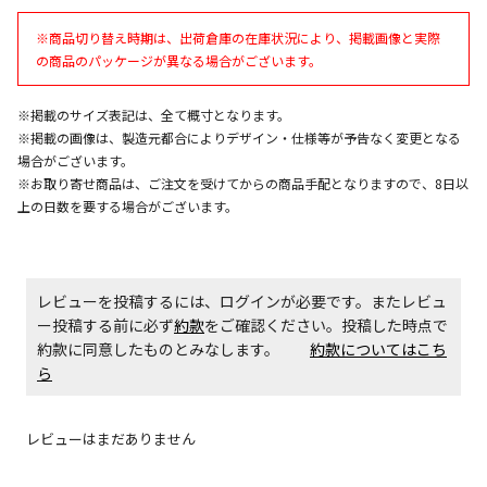
午前9時までのご注文確定した商品については、当日に
出荷いたします。
※商品切り替え時期は、出荷倉庫の在庫状況により、掲載画像と実際
ただし、メーカーの営業日に基づき出荷手続きを行う
の商品のパッケージが異なる場合がございます。
ため、通常よりお時間をいただく場合がございます。
また、日曜・祝日や年末年始などの長期休業期間中
は、休業明けからの出荷対応となります。
※掲載のサイズ表記は、全て概寸となります。
※掲載の画像は、製造元都合によりデザイン・仕様等が予告なく変更となる
場合がございます。
設置工事代金も含まれた商品です
※お取り寄せ商品は、ご注文を受けてからの商品手配となりますので、8日以
上の日数を要する場合がございます。
お見積商品です。金額・施工日はお打ち合わせの上、
決定となります。
レビューを投稿するには、ログインが必要です。またレビュ
ー投稿する前に必ず
約款
をご確認ください。投稿した時点で
約款に同意したものとみなします。
約款についてはこち
お見積商品です。金額・施工日はお打ち合わせの上、
ら
決定となります。
レビューはまだありません
エアコンの取付工事が必要な商品です。別途費用が発
生する場合がございます。