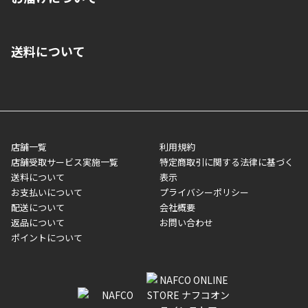
■クレジットカード
■ご自宅への宅配の場合
■コンビニ払い（前入金）
送料について
ご注文が確認出来次第、1～4営業日に発送いたします。「お取り
■代金引換(代引)※手数料がかかります
寄せ」の場合は商品が揃い次第のご発送となります。お荷物の発
■ポイント払い利用可
送完了が確認出来次第、お荷物番号の記載をしたメールをお送り
■領収書はお客様ご自身で発行となります。
5,000円（税込）以上お買い上げで送料無料キャンペーン実施中！
させて頂きます。オンラインストアの倉庫より発送後、約1～3営
■領収書に記載する金額については商品代・配送費からポイン
または、店舗受取なら送料無料！
業日にてお引渡しとなります。(離島などの場合、例外もあります)
ト・クーポンを差し引いた金額の領収書を発行しております。領
※一部、適用外、追加送料が必要な商品もございます。
収書には押印はしておりません。
メーカー直送品など一部商品については、その他商品との購入に
店舗一覧
利用規約
■商品によっては一部決済方法が使用できない場合がございま
制限がかかる場合がございます。また発送日についても、通常と
店舗受取サービス実施一覧
特定商取引に関する法律に基づく
す。
異なる場合がございます。対象商品の説明ページをご確認くださ
送料について
表示
い。
お支払いについて
プライバシーポリシー
配送について
会社概要
■店舗受取をご選択いただいた場合
返品について
お問い合わせ
ご注文が確認出来次第、お受取される店舗在庫を使用してご準備
ポイントについて
をさせていただきます。店舗に在庫がない場合は店舗よりお取り
寄せにてご準備をさせていただきます。※商品によってはお時間
いただく場合がございます。店舗準備でのお渡しとなる為、商品
のみの受け渡しとなります。（箱や納品書は付属しておりませ
ん）店舗で準備が出来次第、メールにてご連絡させていただきま