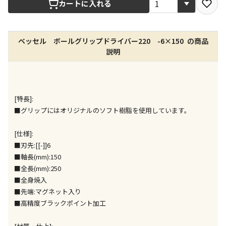
カートに入れる
店舗のみで受取できる商品です（宅配便でのお届けが
できません）
ベッセル ボールグリップドライバー220 -6×150 の商品
※同時購入の商品は、全て同じ店舗での受取となりま
説明
す
特定の店舗のみで受取ができる商品です（宅配便での
お届けができません）
※同時購入の商品は、全て同じ店舗での受取となりま
[特長]:
す
■グリップにはオリジナルのソフト樹脂を使用しています。
委託業者によりお届けする商品です
※ほか商品との同時購入はできません。お手数です
[仕様]:
が、ご購入手続きを分けてお買い求めください
■刃先:[[-]]6
※支払い方法の代金引換は選択できません。
■軸長(mm):150
※電話注文はできません。
■全長(mm):250
■全身焼入
宅配のみでお届けする商品です（店舗受取は選択でき
ません）
■先端:マグネット入り
※「宅配・店舗受取」「宅配のみ」マークの商品のみ
■高精度ブラックポイント加工
同時購入が可能です