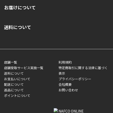
※店舗受取を選択いただいた場合であっても弊社実店舗でお支払
お届けについて
いいただくことはできません。ご了承ください。
■クレジットカード
■ご自宅への宅配の場合
■コンビニ払い（前入金）
送料について
ご注文が確認出来次第、1～4営業日に発送いたします。「お取り
■代金引換(代引)※手数料がかかります
寄せ」の場合は商品が揃い次第のご発送となります。お荷物の発
■ポイント払い利用可
送完了が確認出来次第、お荷物番号の記載をしたメールをお送り
■領収書はお客様ご自身で発行となります。
5,000円（税込）以上お買い上げで送料無料キャンペーン実施中！
させて頂きます。オンラインストアの倉庫より発送後、約1～3営
■領収書に記載する金額については商品代・配送費からポイン
または、店舗受取なら送料無料！
業日にてお引渡しとなります。(離島などの場合、例外もあります)
ト・クーポンを差し引いた金額の領収書を発行しております。領
※一部、適用外、追加送料が必要な商品もございます。
収書には押印はしておりません。
メーカー直送品など一部商品については、その他商品との購入に
店舗一覧
利用規約
■商品によっては一部決済方法が使用できない場合がございま
制限がかかる場合がございます。また発送日についても、通常と
店舗受取サービス実施一覧
特定商取引に関する法律に基づく
す。
異なる場合がございます。対象商品の説明ページをご確認くださ
送料について
表示
い。
お支払いについて
プライバシーポリシー
配送について
会社概要
■店舗受取をご選択いただいた場合
返品について
お問い合わせ
ご注文が確認出来次第、お受取される店舗在庫を使用してご準備
ポイントについて
をさせていただきます。店舗に在庫がない場合は店舗よりお取り
寄せにてご準備をさせていただきます。※商品によってはお時間
いただく場合がございます。店舗準備でのお渡しとなる為、商品