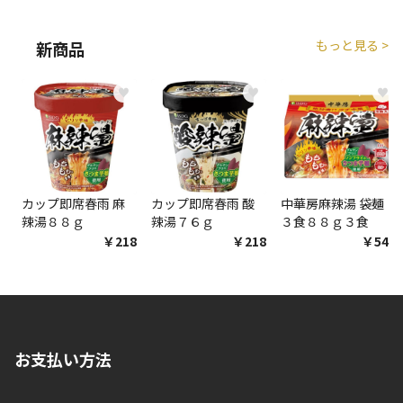
もっと見る >
新商品
♥
♥
♥
カップ即席春雨 麻
カップ即席春雨 酸
中華房麻辣湯 袋麺
辣湯８８ｇ
辣湯７６ｇ
３食８８ｇ３食
￥218
￥218
￥548
お支払い方法