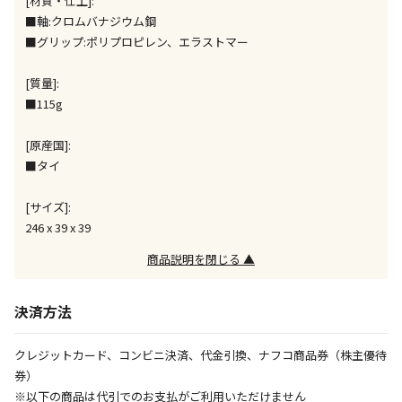
[材質・仕上]:
午前9時までのご注文確定した商品については、当日に
■軸:クロムバナジウム鋼
出荷いたします。
ただし、メーカーの営業日に基づき出荷手続きを行う
■グリップ:ポリプロピレン、エラストマー
ため、通常よりお時間をいただく場合がございます。
また、日曜・祝日や年末年始などの長期休業期間中
[質量]:
は、休業明けからの出荷対応となります。
■115g
[原産国]:
設置工事代金も含まれた商品です
■タイ
お見積商品です。金額・施工日はお打ち合わせの上、
[サイズ]:
決定となります。
246 x 39 x 39
商品説明を閉じる ▲
お見積商品です。金額・施工日はお打ち合わせの上、
決済方法
決定となります。
クレジットカード、コンビニ決済、代金引換、ナフコ商品券（株主優待
券）
エアコンの取付工事が必要な商品です。別途費用が発
※以下の商品は代引でのお支払がご利用いただけません
生する場合がございます。