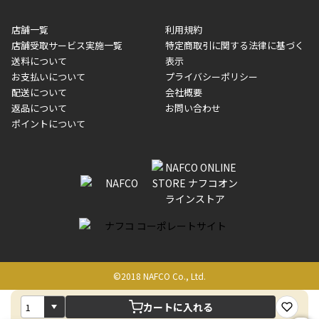
※一部、適用外、追加送料が必要な商品もございます。
収書には押印はしておりません。
メーカー直送品など一部商品については、その他商品との購入に
店舗一覧
利用規約
■商品によっては一部決済方法が使用できない場合がございま
制限がかかる場合がございます。また発送日についても、通常と
店舗受取サービス実施一覧
特定商取引に関する法律に基づく
す。
異なる場合がございます。対象商品の説明ページをご確認くださ
送料について
表示
い。
お支払いについて
プライバシーポリシー
配送について
会社概要
■店舗受取をご選択いただいた場合
返品について
お問い合わせ
ご注文が確認出来次第、お受取される店舗在庫を使用してご準備
ポイントについて
をさせていただきます。店舗に在庫がない場合は店舗よりお取り
寄せにてご準備をさせていただきます。※商品によってはお時間
いただく場合がございます。店舗準備でのお渡しとなる為、商品
のみの受け渡しとなります。（箱や納品書は付属しておりませ
ん）店舗で準備が出来次第、メールにてご連絡させていただきま
す。
©2018 NAFCO Co., Ltd.
カートに入れる