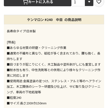
カートに入れる
店舗のみで受取できる商品です（宅配便でのお届けが
できません）
ケンマロン #240 中目 の商品説明
※同時購入の商品は、全て同じ店舗での受取となりま
す
長寿命タイプ!日本製
特定の店舗のみで受取ができる商品です（宅配便での
お届けができません）
[特長]:
※同時購入の商品は、全て同じ店舗での受取となりま
■あらゆる材質の研磨・クリーニング作業
す
■通常の不織布と異なり、砥粒が多く含まれており、腰も強く、長
委託業者によりお届けする商品です
持ちします
※ほか商品との同時購入はできません。お手数です
■目づまりが起こりにくく、木工製品や塗料剥がしにも重宝します
が、ご購入手続きを分けてお買い求めください
■耐水性も有り、中性洗剤等との併用により様々なクリーニング作
※支払い方法の代金引換は選択できません。
業に対応します
※電話注文はできません。
■使用用途:金属塗装の足つけ、ステンレス・アルミ等のヘアライン
宅配のみでお届けする商品です（店舗受取は選択でき
加工、木工関係のシーラー研磨及び仕上げ、サビ取り及びクリーニ
ません）
ング、車両の下地処理等
※「宅配・店舗受取」「宅配のみ」マークの商品のみ
■粒度240
同時購入が可能です
■サイズ:長さ230X巾150mm