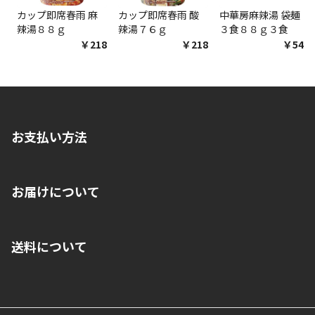
カップ即席春雨 麻
カップ即席春雨 酸
中華房麻辣湯 袋麺
辣湯８８ｇ
辣湯７６ｇ
３食８８ｇ３食
￥218
￥218
￥548
お支払い方法
※店舗受取を選択いただいた場合であっても弊社実店舗でお支払
お届けについて
いいただくことはできません。ご了承ください。
■クレジットカード
■ご自宅への宅配の場合
■コンビニ払い（前入金）
送料について
ご注文が確認出来次第、1～4営業日に発送いたします。「お取り
■代金引換(代引)※手数料がかかります
寄せ」の場合は商品が揃い次第のご発送となります。お荷物の発
■ポイント払い利用可
送完了が確認出来次第、お荷物番号の記載をしたメールをお送り
■領収書はお客様ご自身で発行となります。
5,000円（税込）以上お買い上げで送料無料キャンペーン実施中！
させて頂きます。オンラインストアの倉庫より発送後、約1～3営
■領収書に記載する金額については商品代・配送費からポイン
または、店舗受取なら送料無料！
業日にてお引渡しとなります。(離島などの場合、例外もあります)
ト・クーポンを差し引いた金額の領収書を発行しております。領