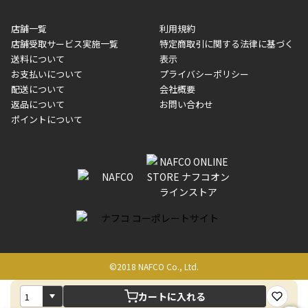
※一部、適用外、追加送料が必要な商品もございます。
収書には押印はしておりません。
メーカー直送品など一部商品については、その他商品との購入に
店舗一覧
利用規約
■商品によっては一部決済方法が使用できない場合がございま
制限がかかる場合がございます。また発送日についても、通常と
店舗受取サービス実施一覧
特定商取引に関する法律に基づく
す。
異なる場合がございます。対象商品の説明ページをご確認くださ
送料について
表示
い。
お支払いについて
プライバシーポリシー
配送について
会社概要
■店舗受取をご選択いただいた場合
返品について
お問い合わせ
ご注文が確認出来次第、お受取される店舗在庫を使用してご準備
ポイントについて
をさせていただきます。店舗に在庫がない場合は店舗よりお取り
寄せにてご準備をさせていただきます。※商品によってはお時間
いただく場合がございます。店舗準備でのお渡しとなる為、商品
のみの受け渡しとなります。（箱や納品書は付属しておりませ
ん）店舗で準備が出来次第、メールにてご連絡させていただきま
す。
©2018 NAFCO Co., Ltd.
カートに入れる