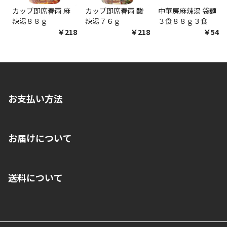
カップ即席春雨 麻
カップ即席春雨 酸
中華房麻辣湯 袋麺
辣湯８８ｇ
辣湯７６ｇ
３食８８ｇ３食
￥218
￥218
￥548
お支払い方法
※店舗受取を選択いただいた場合であっても弊社実店舗でお支払
お届けについて
いいただくことはできません。ご了承ください。
■クレジットカード
■ご自宅への宅配の場合
■コンビニ払い（前入金）
送料について
ご注文が確認出来次第、1～4営業日に発送いたします。「お取り
■代金引換(代引)※手数料がかかります
寄せ」の場合は商品が揃い次第のご発送となります。お荷物の発
■ポイント払い利用可
送完了が確認出来次第、お荷物番号の記載をしたメールをお送り
■領収書はお客様ご自身で発行となります。
5,000円（税込）以上お買い上げで送料無料キャンペーン実施中！
させて頂きます。オンラインストアの倉庫より発送後、約1～3営
■領収書に記載する金額については商品代・配送費からポイン
または、店舗受取なら送料無料！
業日にてお引渡しとなります。(離島などの場合、例外もあります)
ト・クーポンを差し引いた金額の領収書を発行しております。領