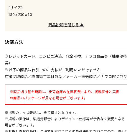
午前9時までのご注文確定した商品については、当日に
[サイズ]:
出荷いたします。
ただし、メーカーの営業日に基づき出荷手続きを行う
150 x 230 x 10
ため、通常よりお時間をいただく場合がございます。
商品説明を閉じる ▲
また、日曜・祝日や年末年始などの長期休業期間中
は、休業明けからの出荷対応となります。
決済方法
設置工事代金も含まれた商品です
クレジットカード、コンビニ決済、代金引換、ナフコ商品券（株主優待
券）
お見積商品です。金額・施工日はお打ち合わせの上、
※以下の商品は代引でのお支払がご利用いただけません
決定となります。
店舗受取商品／設置等工事付商品／メーカー直送商品／ナフコPRO商品
※商品切り替え時期は、出荷倉庫の在庫状況により、掲載画像と実際
お見積商品です。金額・施工日はお打ち合わせの上、
の商品のパッケージが異なる場合がございます。
決定となります。
※掲載のサイズ表記は、全て概寸となります。
※掲載の画像は、製造元都合によりデザイン・仕様等が予告なく変更となる
エアコンの取付工事が必要な商品です。別途費用が発
場合がございます。
生する場合がございます。
※お取り寄せ商品は、ご注文を受けてからの商品手配となりますので、8日以