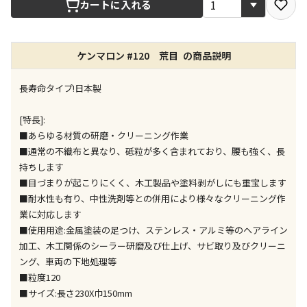
カートに入れる
店舗のみで受取できる商品です（宅配便でのお届けが
できません）
ケンマロン #120 荒目 の商品説明
※同時購入の商品は、全て同じ店舗での受取となりま
す
長寿命タイプ!日本製
特定の店舗のみで受取ができる商品です（宅配便での
お届けができません）
[特長]:
※同時購入の商品は、全て同じ店舗での受取となりま
■あらゆる材質の研磨・クリーニング作業
す
■通常の不織布と異なり、砥粒が多く含まれており、腰も強く、長
委託業者によりお届けする商品です
持ちします
※ほか商品との同時購入はできません。お手数です
■目づまりが起こりにくく、木工製品や塗料剥がしにも重宝します
が、ご購入手続きを分けてお買い求めください
■耐水性も有り、中性洗剤等との併用により様々なクリーニング作
※支払い方法の代金引換は選択できません。
業に対応します
※電話注文はできません。
■使用用途:金属塗装の足つけ、ステンレス・アルミ等のヘアライン
宅配のみでお届けする商品です（店舗受取は選択でき
加工、木工関係のシーラー研磨及び仕上げ、サビ取り及びクリーニ
ません）
ング、車両の下地処理等
※「宅配・店舗受取」「宅配のみ」マークの商品のみ
■粒度120
同時購入が可能です
■サイズ:長さ230X巾150mm