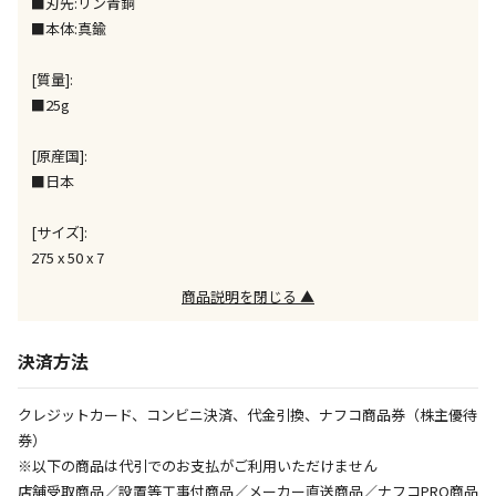
■刃先:リン青銅
午前9時までのご注文確定した商品については、当日に
■本体:真鍮
出荷いたします。
ただし、メーカーの営業日に基づき出荷手続きを行う
ため、通常よりお時間をいただく場合がございます。
[質量]:
また、日曜・祝日や年末年始などの長期休業期間中
■25g
は、休業明けからの出荷対応となります。
[原産国]:
設置工事代金も含まれた商品です
■日本
[サイズ]:
お見積商品です。金額・施工日はお打ち合わせの上、
275 x 50 x 7
決定となります。
商品説明を閉じる ▲
決済方法
お見積商品です。金額・施工日はお打ち合わせの上、
決定となります。
クレジットカード、コンビニ決済、代金引換、ナフコ商品券（株主優待
券）
※以下の商品は代引でのお支払がご利用いただけません
エアコンの取付工事が必要な商品です。別途費用が発
店舗受取商品／設置等工事付商品／メーカー直送商品／ナフコPRO商品
生する場合がございます。