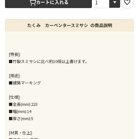
カートに入れる
店舗のみで受取できる商品です（宅配便でのお届けが
できません）
たくみ カーペンタースミサシ の商品説明
※同時購入の商品は、全て同じ店舗での受取となりま
す
特定の店舗のみで受取ができる商品です（宅配便での
お届けができません）
[特長]:
※同時購入の商品は、全て同じ店舗での受取となりま
■竹製スミサシに比べ約10倍以上書けます。
す
委託業者によりお届けする商品です
[用途]:
※ほか商品との同時購入はできません。お手数です
■建築マーキング
が、ご購入手続きを分けてお買い求めください
※支払い方法の代金引換は選択できません。
[仕様]:
※電話注文はできません。
■全長(mm):223
宅配のみでお届けする商品です（店舗受取は選択でき
■幅(mm):14
ません）
■厚さ(mm):5
※「宅配・店舗受取」「宅配のみ」マークの商品のみ
同時購入が可能です
[材質・仕上]: