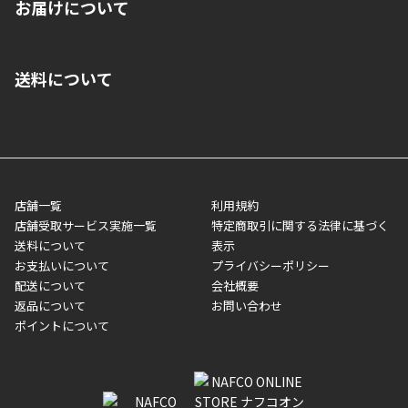
お届けについて
いいただくことはできません。ご了承ください。
■クレジットカード
■ご自宅への宅配の場合
■コンビニ払い（前入金）
送料について
ご注文が確認出来次第、1～4営業日に発送いたします。「お取り
■代金引換(代引)※手数料がかかります
寄せ」の場合は商品が揃い次第のご発送となります。お荷物の発
■ポイント払い利用可
送完了が確認出来次第、お荷物番号の記載をしたメールをお送り
■領収書はお客様ご自身で発行となります。
5,000円（税込）以上お買い上げで送料無料キャンペーン実施中！
させて頂きます。オンラインストアの倉庫より発送後、約1～3営
■領収書に記載する金額については商品代・配送費からポイン
または、店舗受取なら送料無料！
業日にてお引渡しとなります。(離島などの場合、例外もあります)
ト・クーポンを差し引いた金額の領収書を発行しております。領
※一部、適用外、追加送料が必要な商品もございます。
収書には押印はしておりません。
メーカー直送品など一部商品については、その他商品との購入に
店舗一覧
利用規約
■商品によっては一部決済方法が使用できない場合がございま
制限がかかる場合がございます。また発送日についても、通常と
店舗受取サービス実施一覧
特定商取引に関する法律に基づく
す。
異なる場合がございます。対象商品の説明ページをご確認くださ
送料について
表示
い。
お支払いについて
プライバシーポリシー
配送について
会社概要
■店舗受取をご選択いただいた場合
返品について
お問い合わせ
ご注文が確認出来次第、お受取される店舗在庫を使用してご準備
ポイントについて
をさせていただきます。店舗に在庫がない場合は店舗よりお取り
寄せにてご準備をさせていただきます。※商品によってはお時間
いただく場合がございます。店舗準備でのお渡しとなる為、商品
のみの受け渡しとなります。（箱や納品書は付属しておりませ