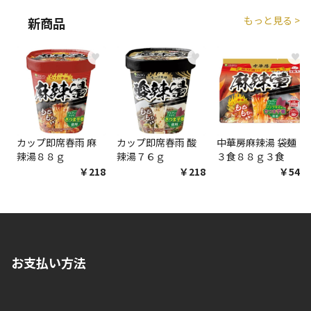
もっと見る >
新商品
♥
♥
♥
カップ即席春雨 麻
カップ即席春雨 酸
中華房麻辣湯 袋麺
辣湯８８ｇ
辣湯７６ｇ
３食８８ｇ３食
￥218
￥218
￥548
お支払い方法
※店舗受取を選択いただいた場合であっても弊社実店舗でお支払