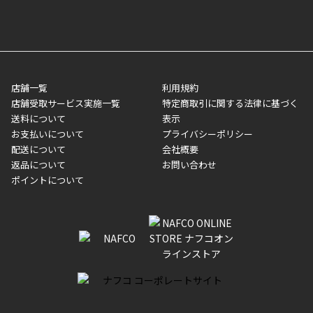
寄せ」の場合は商品が揃い次第のご発送となります。お荷物の発
■ポイント払い利用可
送完了が確認出来次第、お荷物番号の記載をしたメールをお送り
■領収書はお客様ご自身で発行となります。
5,000円（税込）以上お買い上げで送料無料キャンペーン実施中！
させて頂きます。オンラインストアの倉庫より発送後、約1～3営
■領収書に記載する金額については商品代・配送費からポイン
または、店舗受取なら送料無料！
業日にてお引渡しとなります。(離島などの場合、例外もあります)
ト・クーポンを差し引いた金額の領収書を発行しております。領
※一部、適用外、追加送料が必要な商品もございます。
収書には押印はしておりません。
メーカー直送品など一部商品については、その他商品との購入に
店舗一覧
利用規約
■商品によっては一部決済方法が使用できない場合がございま
制限がかかる場合がございます。また発送日についても、通常と
店舗受取サービス実施一覧
特定商取引に関する法律に基づく
す。
異なる場合がございます。対象商品の説明ページをご確認くださ
送料について
表示
い。
お支払いについて
プライバシーポリシー
配送について
会社概要
■店舗受取をご選択いただいた場合
返品について
お問い合わせ
ご注文が確認出来次第、お受取される店舗在庫を使用してご準備
ポイントについて
をさせていただきます。店舗に在庫がない場合は店舗よりお取り
寄せにてご準備をさせていただきます。※商品によってはお時間
いただく場合がございます。店舗準備でのお渡しとなる為、商品
のみの受け渡しとなります。（箱や納品書は付属しておりませ
ん）店舗で準備が出来次第、メールにてご連絡させていただきま
す。