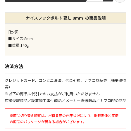
店舗のみで受取できる商品です（宅配便でのお届けが
ナイスフックボルト 廻し 8mm の商品説明
できません）
※同時購入の商品は、全て同じ店舗での受取となりま
す
[仕様]
■サイズ:8mm
特定の店舗のみで受取ができる商品です（宅配便での
■重量:140g
お届けができません）
※同時購入の商品は、全て同じ店舗での受取となりま
す
決済方法
委託業者によりお届けする商品です
※ほか商品との同時購入はできません。お手数です
クレジットカード、コンビニ決済、代金引換、ナフコ商品券（株主優待
が、ご購入手続きを分けてお買い求めください
券）
※支払い方法の代金引換は選択できません。
※電話注文はできません。
※以下の商品は代引でのお支払がご利用いただけません
店舗受取商品／設置等工事付商品／メーカー直送商品／ナフコPRO商品
宅配のみでお届けする商品です（店舗受取は選択でき
ません）
※商品切り替え時期は、出荷倉庫の在庫状況により、掲載画像と実際
※「宅配・店舗受取」「宅配のみ」マークの商品のみ
の商品のパッケージが異なる場合がございます。
同時購入が可能です