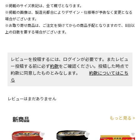
午前9時までのご注文確定した商品については、当日に
※掲載のサイズ表記は、全て概寸となります。
出荷いたします。
※掲載の画像は、製造元都合によりデザイン・仕様等が予告なく変更となる
ただし、メーカーの営業日に基づき出荷手続きを行う
場合がございます。
ため、通常よりお時間をいただく場合がございます。
※お取り寄せ商品は、ご注文を受けてからの商品手配となりますので、8日以
また、日曜・祝日や年末年始などの長期休業期間中
上の日数を要する場合がございます。
は、休業明けからの出荷対応となります。
設置工事代金も含まれた商品です
レビューを投稿するには、ログインが必要です。またレビュ
ー投稿する前に必ず
約款
をご確認ください。投稿した時点で
お見積商品です。金額・施工日はお打ち合わせの上、
約款に同意したものとみなします。
約款についてはこち
決定となります。
ら
レビューはまだありません
お見積商品です。金額・施工日はお打ち合わせの上、
決定となります。
もっと見る >
新商品
エアコンの取付工事が必要な商品です。別途費用が発
♥
♥
♥
生する場合がございます。