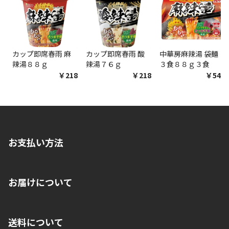
商品購入個数ごとに送料がかかる商品です
カップ即席春雨 麻
カップ即席春雨 酸
中華房麻辣湯 袋麺
辣湯８８ｇ
辣湯７６ｇ
３食８８ｇ３食
￥218
￥218
￥548
お支払い方法
※店舗受取を選択いただいた場合であっても弊社実店舗でお支払
お届けについて
いいただくことはできません。ご了承ください。
■クレジットカード
■ご自宅への宅配の場合
■コンビニ払い（前入金）
送料について
ご注文が確認出来次第、1～4営業日に発送いたします。「お取り
■代金引換(代引)※手数料がかかります