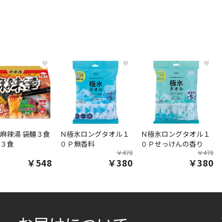
♥
♥
♥
麻辣湯 袋麺３食
Ｎ極氷ロングタオル１
Ｎ極氷ロングタオル１
３食
０Ｐ無香料
０Ｐせっけんの香り
￥478
￥478
￥548
￥380
￥380