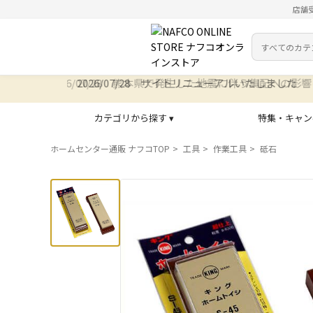
店舗
カテゴリ
検索キーワー
2026/07/28 サイトリニューアルいたしました
カテゴリから探す ▾
特集・キャン
ホームセンター通販 ナフコTOP
工具
作業工具
砥石