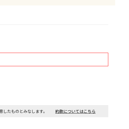
す。金額・施工日はお打ち合わせの上、決定となります。
付工事が必要な商品です。別途費用が発生する場合がござい
ごとに送料がかかる商品です
同意したものとみなします。
約款についてはこちら