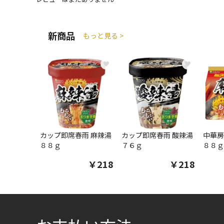
新商品
もっと見る >
♥
♥
カップ即席春雨 麻辣湯
カップ即席春雨 酸辣湯
中華房
８８ｇ
７６ｇ
８８ｇ
￥218
￥218