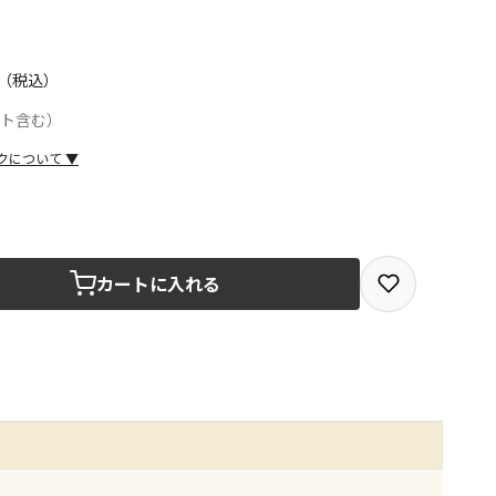
（税込）
ント含む）
クについて
▼
取を選択できる商品です
カートに入れる
取できる商品です（宅配便でのお届けができません）
商品は、全て同じ店舗での受取となります
みで受取ができる商品です（宅配便でのお届けができませ
商品は、全て同じ店舗での受取となります
りお届けする商品です