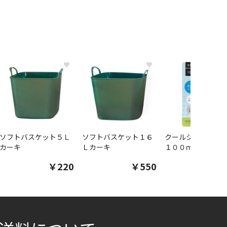
♥
♥
ソフトバスケット５Ｌ
ソフトバスケット１６
クールシャツスプ
カーキ
Ｌカーキ
１００ｍｌ
￥220
￥550
￥1