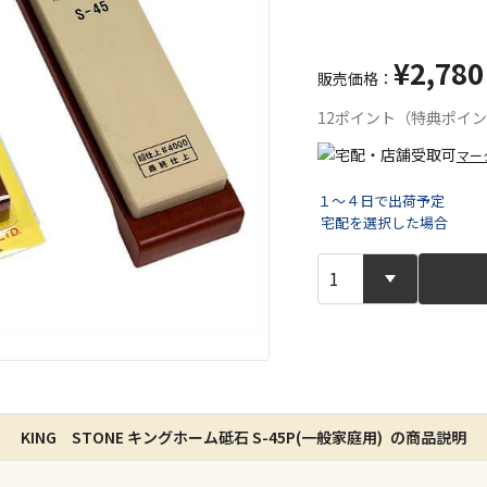
¥2,780
販売価格：
12ポイント（特典ポイ
マー
１～４日で出荷予定
宅配を選択した場合
宅配や店舗受
店舗のみで受
※同時購入の
特定の店舗の
ん）
KING STONE キングホーム砥石 S-45P(一般家庭用) の商品説明
※同時購入の
委託業者によ