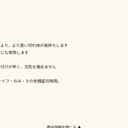
※ほか商品と
けてお買い求
※支払い方法
※電話注文は
宅配のみでお
※「宅配・店
により、より良い切れ味が長持ちします
午前9時まで
どにも使用します
ただし、メー
間をいただく
また、日曜・
刃付けが早く、刃先を傷めません
荷対応となり
ナイフ・のみ・その他精密刃物用。
設置工事代金
お見積商品で
商品説明を閉じる ▲