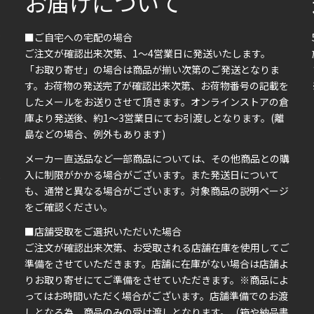
お届けについて
■ご自宅への宅配の場合
ご注文が確認出来次第、1～4営業日に発送いたします。
「お取り寄せ」の場合は商品が揃い次第のご発送となりま
す。お荷物の発送完了が確認出来次第、お荷物番号の記載を
したメールをお送りさせて頂きます。オンラインストアの倉
庫より発送後、約1～3営業日にてお引渡しとなります。(離
島などの場合、例外もあります)
イ
メーカー直送品など一部商品については、その他商品との購
ま
入に制限がかかる場合がございます。また発送日について
も、通常と異なる場合がございます。対象商品の説明ページ
い
をご確認ください。
■店舗受取をご選択いただいた場合
ご注文が確認出来次第、お受取される店舗在庫を使用してご
準備をさせていただきます。店舗に在庫がない場合は店舗よ
りお取り寄せにてご準備をさせていただきます。※商品によ
ってはお時間いただく場合がございます。店舗準備でのお渡
しとなる為、商品のみの受け渡しとなります。（箱や納品書