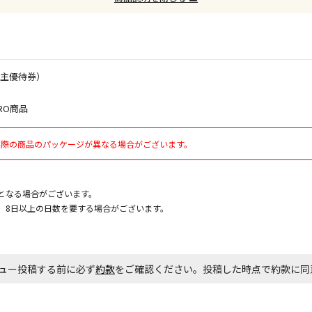
お見積商品で
株主優待券）
エアコンの取
ます。
RO商品
商品購入個数
実際の商品のパッケージが異なる場合がございます。
となる場合がございます。
、8日以上の日数を要する場合がございます。
ュー投稿する前に必ず
約款
をご確認ください。投稿した時点で約款に