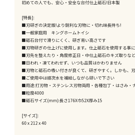
初めての人でも、安心・安全な台付仕上砥石!日本製
[特長]:
■刃研ぎの決定版!より鋭利な刃物に・切れ味長持ち!
■一般家庭用 キングホームトイシ
■砥石台付で滑りにくく、研ぎ易い高さです
■刃物研ぎの仕上げに使用します。仕上砥石を使用する事
■刃先を整えたり・角度修正日・中仕上砥石のキズ取りな
■日われ・凍てわれせず、いつも品質はかわりません
■刃物と砥石の吸い付きが良くて、研ぎやすく。しかも、
■ご使用中は順次水を補給しながら研いで下さい
■用途:打刃物・ステンレス刃物両用・各種包丁・はさみ・
■粒度4000
■砥石サイズ(mm):長さ176X巾52X厚み15
[サイズ]:
60 x 212 x 40