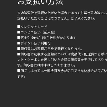
お支払い方法
※店舗受取を選択いただいた場合であっても弊社実店舗でお
支払いいただくことはできません。ご了承ください。
■クレジットカード
■コンビニ払い（前入金）
■代金引換(代引)※手数料がかかります
■ポイント払い利用可
■領収書はお客様ご自身で発行となります。
■領収書に記載する金額については商品代・配送費からポ
ント・クーポンを差し引いた金額の領収書を発行しており
す。領収書には押印はしておりません。
■商品によっては一部決済方法が使用できない場合がござ
ます。