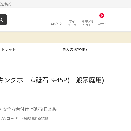
（在庫品）
0
マイ
お買い物
ログイン
カート
ページ
リスト
ウトレット
法人のお客様 ▾
E キングホーム砥石 S-45P(一般家庭用)
・安全な台付仕上砥石!日本製
ANコード：4963188106239