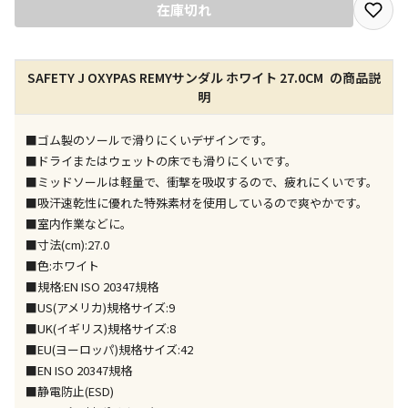
宅配や店舗受取を選択できる商品です
在庫切れ
店舗のみで受取できる商品です（宅配便でのお届けが
SAFETY J OXYPAS REMYサンダル ホワイト 27.0CM の商品説
できません）
明
※同時購入の商品は、全て同じ店舗での受取となりま
す
■ゴム製のソールで滑りにくいデザインです。
特定の店舗のみで受取ができる商品です（宅配便での
■ドライまたはウェットの床でも滑りにくいです。
お届けができません）
■ミッドソールは軽量で、衝撃を吸収するので、疲れにくいです。
※同時購入の商品は、全て同じ店舗での受取となりま
■吸汗速乾性に優れた特殊素材を使用しているので爽やかです。
す
■室内作業などに。
委託業者によりお届けする商品です
■寸法(cm):27.0
※ほか商品との同時購入はできません。お手数です
■色:ホワイト
が、ご購入手続きを分けてお買い求めください
■規格:EN ISO 20347規格
※支払い方法の代金引換は選択できません。
■US(アメリカ)規格サイズ:9
※電話注文はできません。
■UK(イギリス)規格サイズ:8
宅配のみでお届けする商品です（店舗受取は選択でき
■EU(ヨーロッパ)規格サイズ:42
ません）
■EN ISO 20347規格
※「宅配・店舗受取」「宅配のみ」マークの商品のみ
■静電防止(ESD)
同時購入が可能です