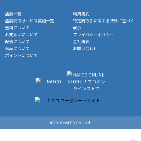
ト・クーポンを差し引いた金額の領収書を発行しております。領
※一部、適用外、追加送料が必要な商品もございます。
収書には押印はしておりません。
メーカー直送品など一部商品については、その他商品との購入に
店舗一覧
利用規約
■商品によっては一部決済方法が使用できない場合がございま
制限がかかる場合がございます。また発送日についても、通常と
店舗受取サービス実施一覧
特定商取引に関する法律に基づく
す。
異なる場合がございます。対象商品の説明ページをご確認くださ
送料について
表示
い。
お支払いについて
プライバシーポリシー
配送について
会社概要
■店舗受取をご選択いただいた場合
返品について
お問い合わせ
ご注文が確認出来次第、お受取される店舗在庫を使用してご準備
ポイントについて
をさせていただきます。店舗に在庫がない場合は店舗よりお取り
寄せにてご準備をさせていただきます。※商品によってはお時間
いただく場合がございます。店舗準備でのお渡しとなる為、商品
のみの受け渡しとなります。（箱や納品書は付属しておりませ
ん）店舗で準備が出来次第、メールにてご連絡させていただきま
す。
©2018 NAFCO Co., Ltd.