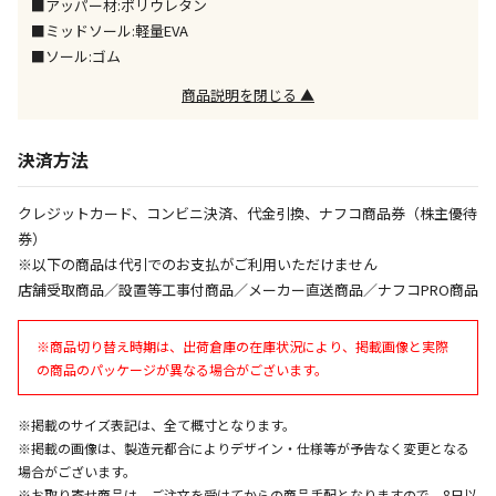
■アッパー材:ポリウレタン
■ミッドソール:軽量EVA
午前9時までのご注文確定した商品については、当日に
出荷いたします。
■ソール:ゴム
ただし、メーカーの営業日に基づき出荷手続きを行う
商品説明を閉じる ▲
ため、通常よりお時間をいただく場合がございます。
また、日曜・祝日や年末年始などの長期休業期間中
は、休業明けからの出荷対応となります。
決済方法
設置工事代金も含まれた商品です
クレジットカード、コンビニ決済、代金引換、ナフコ商品券（株主優待
券）
※以下の商品は代引でのお支払がご利用いただけません
お見積商品です。金額・施工日はお打ち合わせの上、
店舗受取商品／設置等工事付商品／メーカー直送商品／ナフコPRO商品
決定となります。
※商品切り替え時期は、出荷倉庫の在庫状況により、掲載画像と実際
の商品のパッケージが異なる場合がございます。
お見積商品です。金額・施工日はお打ち合わせの上、
決定となります。
※掲載のサイズ表記は、全て概寸となります。
※掲載の画像は、製造元都合によりデザイン・仕様等が予告なく変更となる
場合がございます。
※お取り寄せ商品は、ご注文を受けてからの商品手配となりますので、8日以
エアコンの取付工事が必要な商品です。別途費用が発