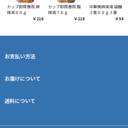
カップ即席春雨 麻
カップ即席春雨 酸
中華房麻辣湯 袋麺
辣湯８８ｇ
辣湯７６ｇ
３食８８ｇ３食
￥218
￥218
￥548
お支払い方法
※店舗受取を選択いただいた場合であっても弊社実店舗でお支払
お届けについて
いいただくことはできません。ご了承ください。
■クレジットカード
■ご自宅への宅配の場合
■コンビニ払い（前入金）
送料について
ご注文が確認出来次第、1～4営業日に発送いたします。「お取り
■代金引換(代引)※手数料がかかります
寄せ」の場合は商品が揃い次第のご発送となります。お荷物の発
■ポイント払い利用可
送完了が確認出来次第、お荷物番号の記載をしたメールをお送り
■領収書はお客様ご自身で発行となります。
5,000円（税込）以上お買い上げで送料無料キャンペーン実施中！
させて頂きます。オンラインストアの倉庫より発送後、約1～3営
■領収書に記載する金額については商品代・配送費からポイン
または、店舗受取なら送料無料！
業日にてお引渡しとなります。(離島などの場合、例外もあります)