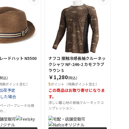
 ブレードハット N5500
ナフコ 接触冷感長袖クルーネッ
クシャツ NF-246-2 カモフラブ
ラウン S
￥1,280
(税込)
(税込)
5
特典ポイント含む）
ポイント（特典ポイント含む）
出荷予定
この商品はお取り寄せになりま
した場合
す。
涼しい着心地の長袖クルーネックコ
ペーパーブレード仕様
ンプレッション...
...