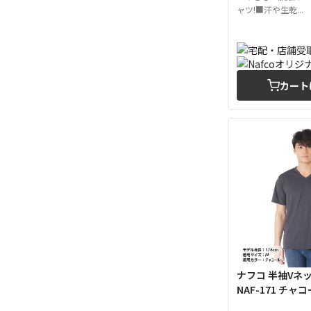
ャツ!■汗や生乾...
カート
ナフコ 半袖Vネ
NAF-171 チャコ