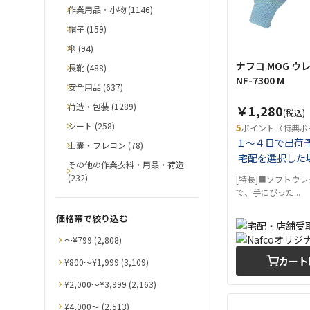
作業用品・小物 (1146)
帽子 (159)
傘 (94)
ナフコ MOG 
長靴 (488)
NF-7300 M
安全用品 (637)
荷造・包装 (1289)
￥1,280
(税込)
シート (258)
5
ポイント（特典ポ
１～４日で出荷
土嚢・フレコン (78)
宅配を選択した
その他の作業衣料・用品・荷造
(232)
[特長]■ソフトウ
で、手にぴった...
価格帯で絞り込む
〜¥799 (2,808)
カート
¥800〜¥1,999 (3,109)
¥2,000〜¥3,999 (2,163)
¥4,000〜 (2,513)