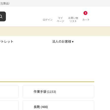
（在庫品）
0
マイ
お買い物
ログイン
カート
ページ
リスト
ウトレット
法人のお客様 ▾
作業手袋 (1153)
長靴 (488)