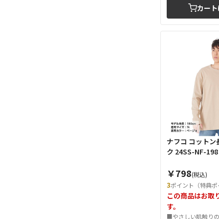
カート
ナフコ コットン
ク 24SS-NF-19
￥798
(税込)
3
ポイント（特典ポ
この商品はお取
す。
■やさしい肌触りの