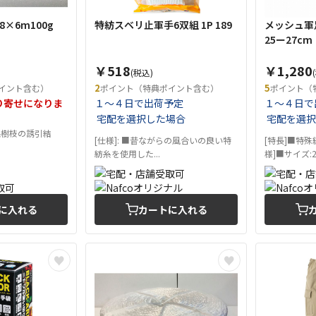
8×6m100g
特紡スベリ止軍手6双組 1P 189
メッシュ軍足
25ー27cm
￥518
￥1,280
(税込)
2
5
イント含む）
ポイント（特典ポイント含む）
ポイント（
り寄せになりま
１～４日で出荷予定
１～４日で
宅配を選択した場合
宅配を選択
果樹枝の誘引結
[仕様]: ■昔ながらの風合いの良い特
[特長]■特
紡糸を使用した...
様]■サイズ:25
に入れる
カートに入れる