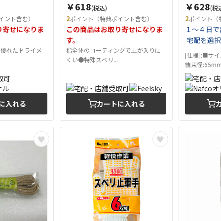
￥618
￥628
(税込)
(税
2
2
イント含む）
ポイント（特典ポイント含む）
ポイント（
り寄せになりま
この商品はお取り寄せになりま
１～４日で
す。
宅配を選択
に優れたドライメ
指全体のコーティングで土が入りに
[仕様]:■サイ
.
くい●特殊スベリ...
結束径:65mm
に入れる
カートに入れる