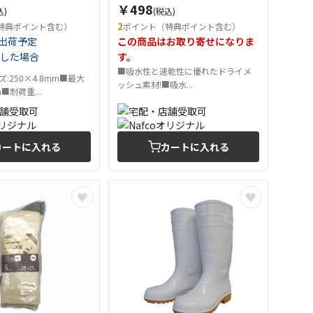
￥498
込)
(税込)
2
特典ポイント含む）
ポイント（特典ポイント含む）
出荷予定
この商品はお取り寄せになりま
した場合
す。
■吸水性と速乾性に優れたドライメ
ズ:250×4.8mm■最大
ッシュ素材!■吸水...
■耐荷重...
カートに入れる
カートに入れる