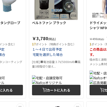
ウレタングローブ
ベルトファン ブラック
ドライメッ
シャツ NF0
￥3,780
(税込)
￥498
(税込)
17
1
イント含む）
ポイント（特典ポイント含む）
ポイント（
予定
１～４日で出荷予定
この商品は
場合
宅配を選択した場合
す。
吸水性と速乾
レタンコーティング
[仕様]:■電池容量:3.7V/5000mAh■風
メッシュ素材。
量3段階切り替え...
に入れる
カートに入れる