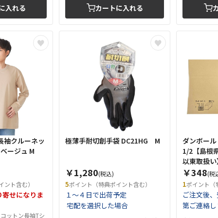
に入れる
カートに入れる
長袖クルーネッ
極薄手耐切創手袋 DC21HG M
ダンボール 1
8 ベージュ M
1/2【島
以東取扱い
￥1,280
￥348
(税込)
(税
5
1
イント含む）
ポイント（特典ポイント含む）
ポイント（
り寄せになりま
１～４日で出荷予定
ご注文後、
宅配を選択した場合
第ご連絡し
コットン長袖Tシ