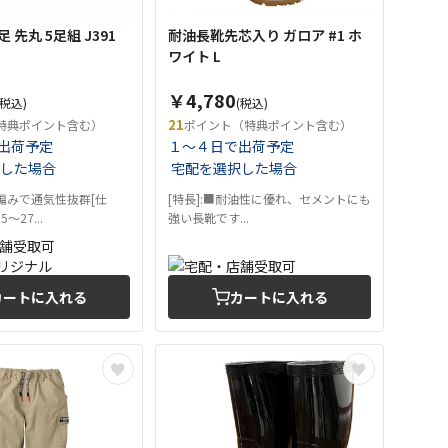
 先丸 5足組 J391
耐油長靴先芯入り ガロア #1 ホ
ワイト L
￥4,780
(税込)
(税込)
21
特典ポイント含む）
ポイント（特典ポイント含む）
出荷予定
１～４日で出荷予定
した場合
宅配を選択した場合
殊編みで通気性抜群[仕
[特長]:■耐油性に優れ、セメントにも
〜27...
強い長靴です...
カートに入れる
カートに入れる