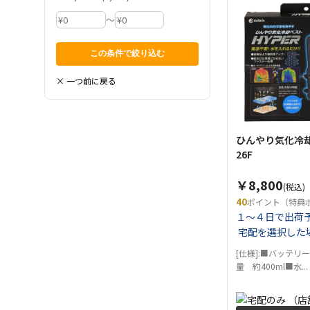
～
× 一つ前に戻る
ひんやり気化冷却
26F
￥8,800
(税込)
40
ポイント（特典
１～４日で出荷
宅配を選択した
[仕様]:■バッテリ
量 約400ml■水...