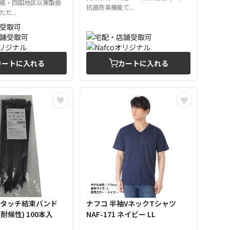
県・四国地区以東取扱
抗菌防臭機能で...
だ...
カートに入れる
カートに入れる
ンタッチ結束バンド
ナフコ 半袖VネックTシャツ
(耐候性) 100本入
NAF-171 ネイビー LL