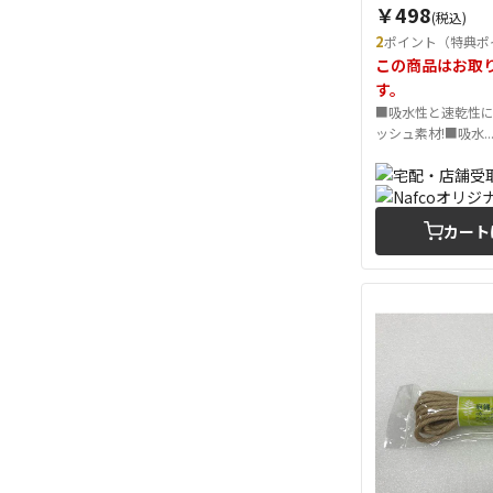
￥498
(税込)
2
ポイント（特典ポ
この商品はお取
す。
■吸水性と速乾性
ッシュ素材!■吸水..
カート