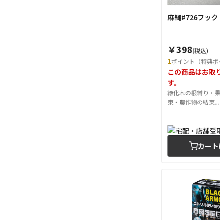
麻縄#726フック 
￥398
(税込)
1
ポイント（特典ポ
この商品はお取
す。
緑化木の根縛り・
束・農作物の結束...
カート