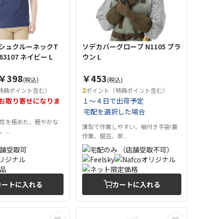
シュクルーネックT
ソデカバーグローブ N1105 ブラ
63107 ネイビー L
ウン L
￥398
￥453
(税込)
(税込)
2
特典ポイント含む）
ポイント（特典ポイント含む）
お取り寄せになりま
１～４日で出荷予定
宅配を選択した場合
性を極めた、軽やかな
薄型で作業しやすい、袖付き手袋!農
...
作業、園芸、家...
カートに入れる
カートに入れる