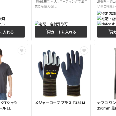
[特長]:■ニトリルコーティングで油作
島根県・岡山
業にも使える[...
い※ご指定いた
に入れる
カートに入れる
ックTシャツ
メジャーローブ プラス T324 M
ナフコ ワ
ール LL
250mm 黒