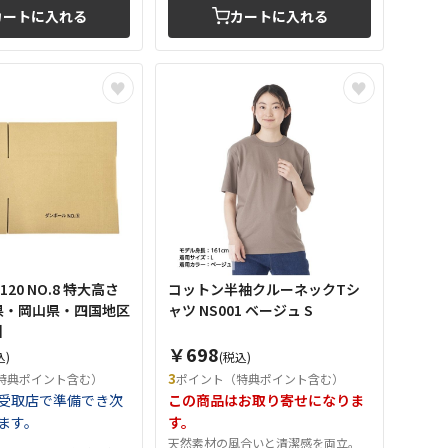
カートに入れる
カートに入れる
20 NO.8 特大高さ
コットン半袖クルーネックTシ
根県・岡山県・四国地区
ャツ NS001 ベージュ S
】
￥698
込)
(税込)
3
特典ポイント含む）
ポイント（特典ポイント含む）
受取店で準備でき次
この商品はお取り寄せになりま
ます。
す。
天然素材の風合いと清潔感を両立。