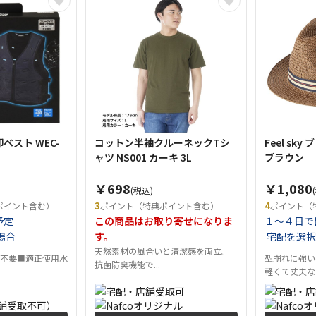
ベスト WEC-
コットン半袖クルーネックTシ
Feel sky
ャツ NS001 カーキ 3L
ブラウン
￥698
￥1,080
(税込)
3
4
ポイント含む）
ポイント（特典ポイント含む）
ポイント（
予定
この商品はお取り寄せになりま
１～４日で
場合
す。
宅配を選択
天然素材の風合いと清潔感を両立。
ー不要■適正使用水
型崩れに強い
抗菌防臭機能で...
軽くて丈夫なの