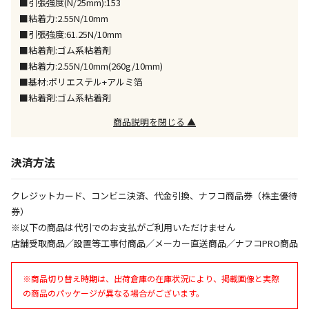
■引張強度(N/25mm):153
午前9時までのご注文確定した商品については、当日に
出荷いたします。
■粘着力:2.55N/10mm
ただし、メーカーの営業日に基づき出荷手続きを行う
■引張強度:61.25N/10mm
ため、通常よりお時間をいただく場合がございます。
■粘着剤:ゴム系粘着剤
また、日曜・祝日や年末年始などの長期休業期間中
■粘着力:2.55N/10mm(260g/10mm)
は、休業明けからの出荷対応となります。
■基材:ポリエステル+アルミ箔
■粘着剤:ゴム系粘着剤
設置工事代金も含まれた商品です
商品説明を閉じる ▲
お見積商品です。金額・施工日はお打ち合わせの上、
決済方法
決定となります。
クレジットカード、コンビニ決済、代金引換、ナフコ商品券（株主優待
券）
お見積商品です。金額・施工日はお打ち合わせの上、
※以下の商品は代引でのお支払がご利用いただけません
決定となります。
店舗受取商品／設置等工事付商品／メーカー直送商品／ナフコPRO商品
※商品切り替え時期は、出荷倉庫の在庫状況により、掲載画像と実際
エアコンの取付工事が必要な商品です。別途費用が発
の商品のパッケージが異なる場合がございます。
生する場合がございます。