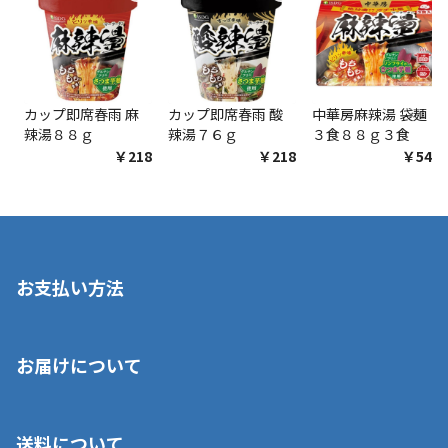
カップ即席春雨 麻
カップ即席春雨 酸
中華房麻辣湯 袋麺
辣湯８８ｇ
辣湯７６ｇ
３食８８ｇ３食
￥218
￥218
￥548
お支払い方法
※店舗受取を選択いただいた場合であっても弊社実店舗でお支払
お届けについて
いいただくことはできません。ご了承ください。
■クレジットカード
■ご自宅への宅配の場合
■コンビニ払い（前入金）
送料について
ご注文が確認出来次第、1～4営業日に発送いたします。「お取り