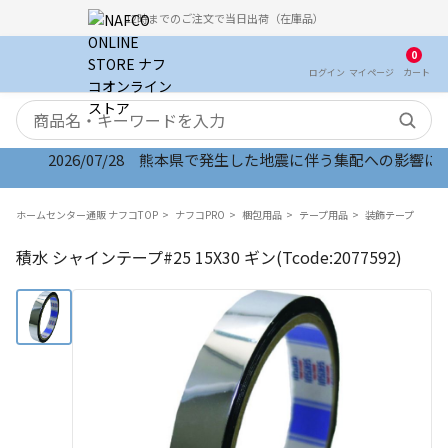
12時までのご注文で当日出荷（在庫品）
0
ログイン
マイ
ページ
カート
検索キーワード
2026/07/28 熊本県で発生した地震に伴う集配への影響につい
ホームセンター通販 ナフコTOP
ナフコPRO
梱包用品
テープ用品
装飾テープ
積水 シャインテープ#25 15X30 ギン(Tcode:2077592)