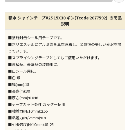
店舗のみで受取できる商品です（宅配便でのお届けが
積水 シャインテープ#25 15X30 ギン(Tcode:2077592) の商品
できません）
説明
※同時購入の商品は、全て同じ店舗での受取となりま
す
■装飾封缶シール用テープです。
特定の店舗のみで受取ができる商品です（宅配便での
■ポリエステルにアルミ箔を真空蒸着し、金属性の美しい光沢を放
お届けができません）
っています。
※同時購入の商品は、全て同じ店舗での受取となりま
■スプライシングテープとしてもご使用いただけます。
す
■高級品、豪華品の装飾用に。
委託業者によりお届けする商品です
■缶シール用に。
※ほか商品との同時購入はできません。お手数です
■色:銀
が、ご購入手続きを分けてお買い求めください
■幅(mm):15
※支払い方法の代金引換は選択できません。
■長さ(m):30
※電話注文はできません。
■厚さ(mm):0.046
宅配のみでお届けする商品です（店舗受取は選択でき
■テープカット条件:カッター使用
ません）
■粘着力(N/10mm):2.55
※「宅配・店舗受取」「宅配のみ」マークの商品のみ
■粘着力(N/25mm):6.4
同時購入が可能です
■引張強度(N/10mm):61.25