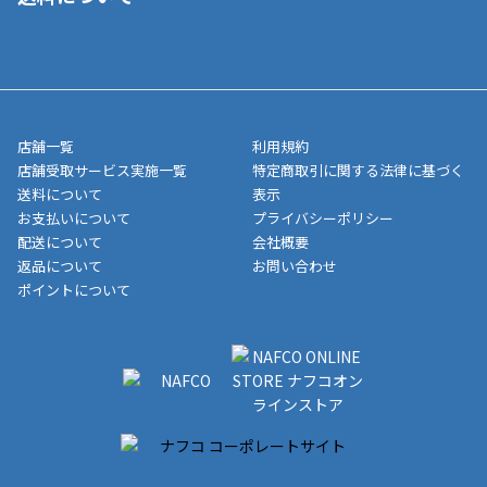
■代金引換(代引)※手数料がかかります
寄せ」の場合は商品が揃い次第のご発送となります。お荷物の発
■ポイント払い利用可
送完了が確認出来次第、お荷物番号の記載をしたメールをお送り
■領収書はお客様ご自身で発行となります。
5,000円（税込）以上お買い上げで送料無料キャンペーン実施中！
させて頂きます。オンラインストアの倉庫より発送後、約1～3営
■領収書に記載する金額については商品代・配送費からポイン
または、店舗受取なら送料無料！
業日にてお引渡しとなります。(離島などの場合、例外もあります)
ト・クーポンを差し引いた金額の領収書を発行しております。領
※一部、適用外、追加送料が必要な商品もございます。
収書には押印はしておりません。
メーカー直送品など一部商品については、その他商品との購入に
店舗一覧
利用規約
■商品によっては一部決済方法が使用できない場合がございま
制限がかかる場合がございます。また発送日についても、通常と
店舗受取サービス実施一覧
特定商取引に関する法律に基づく
す。
異なる場合がございます。対象商品の説明ページをご確認くださ
送料について
表示
い。
お支払いについて
プライバシーポリシー
配送について
会社概要
■店舗受取をご選択いただいた場合
返品について
お問い合わせ
ご注文が確認出来次第、お受取される店舗在庫を使用してご準備
ポイントについて
をさせていただきます。店舗に在庫がない場合は店舗よりお取り
寄せにてご準備をさせていただきます。※商品によってはお時間
いただく場合がございます。店舗準備でのお渡しとなる為、商品
のみの受け渡しとなります。（箱や納品書は付属しておりませ
ん）店舗で準備が出来次第、メールにてご連絡させていただきま
す。