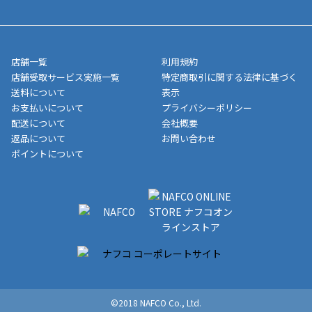
■領収書はお客様ご自身で発行となります。
5,000円（税込）以上お買い上げで送料無料キャンペーン実施中！
させて頂きます。オンラインストアの倉庫より発送後、約1～3営
■領収書に記載する金額については商品代・配送費からポイン
または、店舗受取なら送料無料！
業日にてお引渡しとなります。(離島などの場合、例外もあります)
ト・クーポンを差し引いた金額の領収書を発行しております。領
※一部、適用外、追加送料が必要な商品もございます。
収書には押印はしておりません。
メーカー直送品など一部商品については、その他商品との購入に
店舗一覧
利用規約
■商品によっては一部決済方法が使用できない場合がございま
制限がかかる場合がございます。また発送日についても、通常と
店舗受取サービス実施一覧
特定商取引に関する法律に基づく
す。
異なる場合がございます。対象商品の説明ページをご確認くださ
送料について
表示
い。
お支払いについて
プライバシーポリシー
配送について
会社概要
■店舗受取をご選択いただいた場合
返品について
お問い合わせ
ご注文が確認出来次第、お受取される店舗在庫を使用してご準備
ポイントについて
をさせていただきます。店舗に在庫がない場合は店舗よりお取り
寄せにてご準備をさせていただきます。※商品によってはお時間
いただく場合がございます。店舗準備でのお渡しとなる為、商品
のみの受け渡しとなります。（箱や納品書は付属しておりませ
ん）店舗で準備が出来次第、メールにてご連絡させていただきま
す。
©2018 NAFCO Co., Ltd.