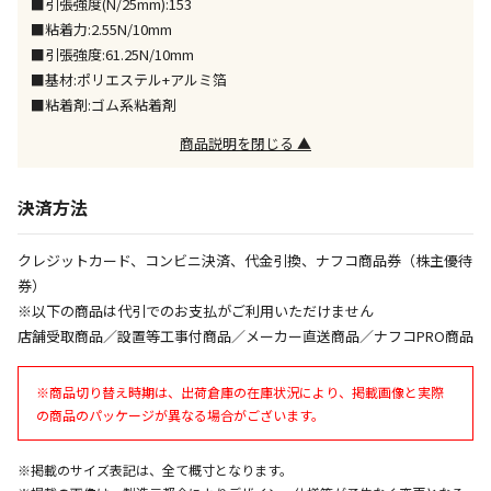
■引張強度(N/25mm):153
午前9時までのご注文確定した商品については、当日に
出荷いたします。
■粘着力:2.55N/10mm
ただし、メーカーの営業日に基づき出荷手続きを行う
■引張強度:61.25N/10mm
ため、通常よりお時間をいただく場合がございます。
■基材:ポリエステル+アルミ箔
また、日曜・祝日や年末年始などの長期休業期間中
■粘着剤:ゴム系粘着剤
は、休業明けからの出荷対応となります。
商品説明を閉じる ▲
設置工事代金も含まれた商品です
決済方法
お見積商品です。金額・施工日はお打ち合わせの上、
クレジットカード、コンビニ決済、代金引換、ナフコ商品券（株主優待
決定となります。
券）
※以下の商品は代引でのお支払がご利用いただけません
店舗受取商品／設置等工事付商品／メーカー直送商品／ナフコPRO商品
お見積商品です。金額・施工日はお打ち合わせの上、
決定となります。
※商品切り替え時期は、出荷倉庫の在庫状況により、掲載画像と実際
の商品のパッケージが異なる場合がございます。
エアコンの取付工事が必要な商品です。別途費用が発
※掲載のサイズ表記は、全て概寸となります。
生する場合がございます。