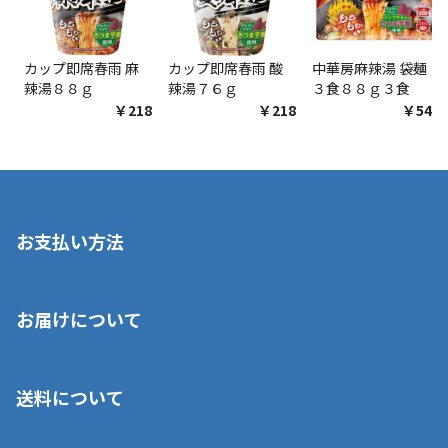
カップ即席春雨 麻
カップ即席春雨 酸
中華房麻辣湯 袋麺
辣湯８８ｇ
辣湯７６ｇ
３食８８ｇ３食
￥218
￥218
￥548
お支払い方法
※店舗受取を選択いただいた場合であっても弊社実店舗でお支払
お届けについて
いいただくことはできません。ご了承ください。
■クレジットカード
■ご自宅への宅配の場合
■コンビニ払い（前入金）
送料について
ご注文が確認出来次第、1～4営業日に発送いたします。「お取り
■代金引換(代引)※手数料がかかります
寄せ」の場合は商品が揃い次第のご発送となります。お荷物の発
■ポイント払い利用可
送完了が確認出来次第、お荷物番号の記載をしたメールをお送り