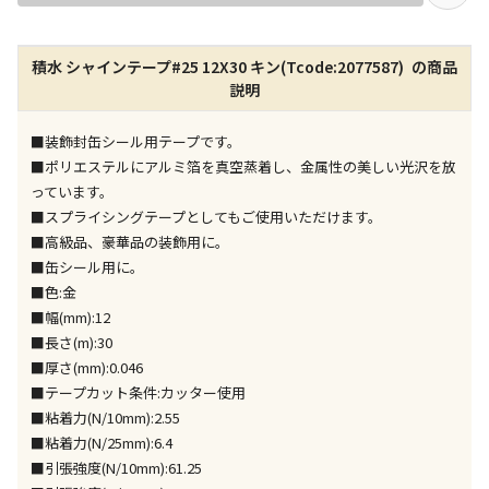
店舗のみで受取できる商品です（宅配便でのお届けが
積水 シャインテープ#25 12X30 キン(Tcode:2077587) の商品
できません）
説明
※同時購入の商品は、全て同じ店舗での受取となりま
す
■装飾封缶シール用テープです。
特定の店舗のみで受取ができる商品です（宅配便での
■ポリエステルにアルミ箔を真空蒸着し、金属性の美しい光沢を放
お届けができません）
っています。
※同時購入の商品は、全て同じ店舗での受取となりま
■スプライシングテープとしてもご使用いただけます。
す
■高級品、豪華品の装飾用に。
委託業者によりお届けする商品です
■缶シール用に。
※ほか商品との同時購入はできません。お手数です
■色:金
が、ご購入手続きを分けてお買い求めください
■幅(mm):12
※支払い方法の代金引換は選択できません。
■長さ(m):30
※電話注文はできません。
■厚さ(mm):0.046
宅配のみでお届けする商品です（店舗受取は選択でき
■テープカット条件:カッター使用
ません）
■粘着力(N/10mm):2.55
※「宅配・店舗受取」「宅配のみ」マークの商品のみ
■粘着力(N/25mm):6.4
同時購入が可能です
■引張強度(N/10mm):61.25