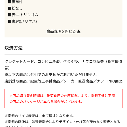
■裏布付
午前9時までのご注文確定した商品については、当日に
出荷いたします。
■粉なし
ただし、メーカーの営業日に基づき出荷手続きを行う
■表:ニトリルゴム
ため、通常よりお時間をいただく場合がございます。
■裏:綿(メリヤス)
また、日曜・祝日や年末年始などの長期休業期間中
は、休業明けからの出荷対応となります。
商品説明を閉じる ▲
設置工事代金も含まれた商品です
決済方法
クレジットカード、コンビニ決済、代金引換、ナフコ商品券（株主優待
お見積商品です。金額・施工日はお打ち合わせの上、
券）
決定となります。
※以下の商品は代引でのお支払がご利用いただけません
店舗受取商品／設置等工事付商品／メーカー直送商品／ナフコPRO商品
お見積商品です。金額・施工日はお打ち合わせの上、
※商品切り替え時期は、出荷倉庫の在庫状況により、掲載画像と実際
決定となります。
の商品のパッケージが異なる場合がございます。
※掲載のサイズ表記は、全て概寸となります。
エアコンの取付工事が必要な商品です。別途費用が発
※掲載の画像は、製造元都合によりデザイン・仕様等が予告なく変更となる
生する場合がございます。